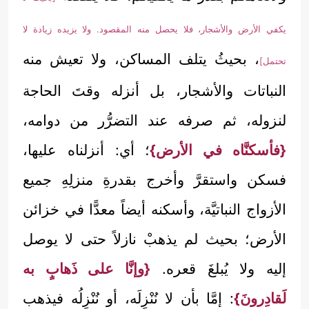
يكفي الأرض والأشجار، فلا يحصل منه المقصود. ولا يزيده زيادة لا
، بحيثُ يتلف المساكن، ولا تعيش منه
تحتمل]
النباتات والأشجار، بل أنزله وقتَ الحاجة
لنزوله، ثم صرفه عند التضرُّر من دوامه،
{فأسكنَّاه في الأرض}
؛ أي: أنزلناه عليها،
فسكن واستقرَّ وأخرج بقدرةِ منزلِهِ جميع
الأزواج النباتيَّة، وأسكنه أيضاً معدًّا في خزائن
الأرض؛ بحيث لم يذهبْ نازلاً حتى لا يوصل
إليه ولا يُبلغَ قعره.
{وإنَّا على ذَهابٍ به
لَقادِرونَ}
: إمَّا بأن لا نُنْزِلَه، أو نُنْزِلُه فيذهب