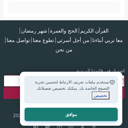
القرآن الكريم
الحج والعمرة
شهر رمضان
معا نربي أبناءنا
من أجل أسرتي
تطوع معنا
تواصل معنا
من نحن
اشترك في قائمتنا البريدية
نستخدم ملفات تعريف الارتباط لتحسين تجربة
التصفح الخاصة بك. يمكنك تخصيص تفضيلاتك.
تخصيص
موافق
جميع الحقوق محفوظة لموقع إسلام أون لاين © 2025