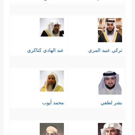
تركي عبيد المري
عبد الهادي كناكري
بشر لطفي
محمد أيوب