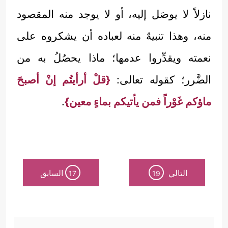
نازلاً لا يوصَل إليه، أو لا يوجد منه المقصود
منه، وهذا تنبيهٌ منه لعباده أن يشكروه على
نعمته ويقدِّروا عدمها؛ ماذا يحصُلُ به من
الضَّرر؛ كقوله تعالى:
{قلْ أرأيتُم إنْ أصبحَ
ماؤكم غَوْراً فمن يأتيكم بماءٍ معين}
.
التالي
السابق
17
19