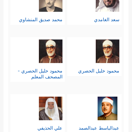
سعد الغامدي
محمد صديق المنشاوي
محمود خليل الحصري
محمود خليل الحصري -
المصحف المعلم
عبدالباسط عبدالصمد
علي الحذيفي