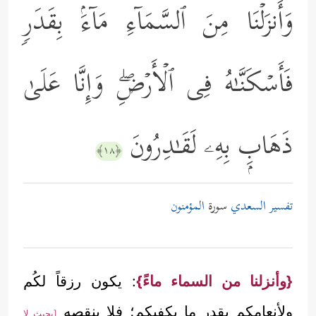
وَأَنزَلۡنَا مِنَ ٱلسَّمَاۤءِ مَاۤءَۢ بِقَدَرࣲ
فَأَسۡكَنَّـٰهُ فِی ٱلۡأَرۡضِۖ وَإِنَّا عَلَىٰ
ذَهَابِۭ بِهِۦ لَقَـٰدِرُونَ
﴿١٨﴾
تفسير السعدي
سورة
المؤمنون
{وأنزلنا من السماء ماءً}
: يكون رزقاً لكُم
ولأنعامكم بقدر ما يكفيكم؛ فلا ينقصه
[بحيث لا