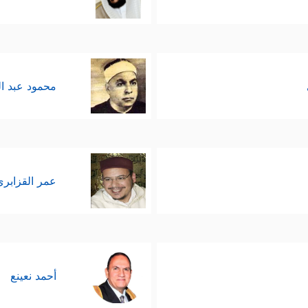
محمود عبد ا
عمر القزابري
أحمد نعينع