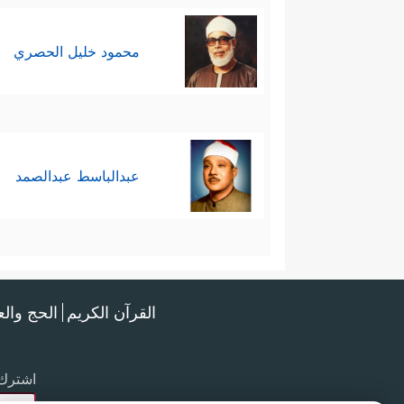
محمود خليل الحصري
عبدالباسط عبدالصمد
القرآن الكريم
الحج وال
اشترك 