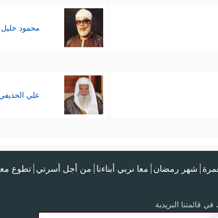
محمود خليل 
علي الحذيفي
عمرة
شهر رمضان
معا نربي أبناءنا
من أجل أسرتي
تطوع معن
في قائمتنا البريدية