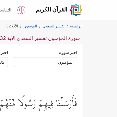
القرآن الكريم
التفاسي
الرئيسية
تفسير السعدي
المؤمنون
الآية 32
سورة المؤمنون تفسير السعدي الآية 32
اختر سورة
اختر 
فَأَرۡسَلۡنَا فِیهِمۡ رَسُولࣰا مِّنۡهُمۡ 