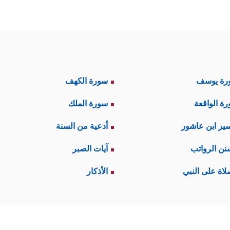
رة يوسف
سورة الكهف
ة الواقعة
سورة الملك
ير ابن عاشور
أدعية من السنة
نن الرواتب
آيات الصبر
لاة على النبي
الأذكار