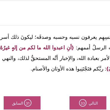
سِهِم يعرفون نسبه وحسبه وصدقَه؛ ليكونَ ذلك أسرعَ 
ه الرسلُ أممهم:
{أنِ اعبدوا الله ما لكم من إلهٍ غيرُهُ
 بعبادة الله، والإخبار أنَّه المستحقُّ لذلك، والنهي
َ}
: ربَّكم فتَجْتَنِبوا هذه الأوثان والأصنام.
التالي
السابق
31
33