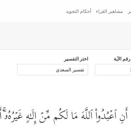
ر
مشاهير القراء
أحكام التجويد
رقم الآية
اختر التفسير
أَنِ ٱعۡبُدُواْ ٱللَّهَ مَا لَكُم مِّنۡ إِلَـٰهٍ غَیۡرُهُۥۤۚ أ