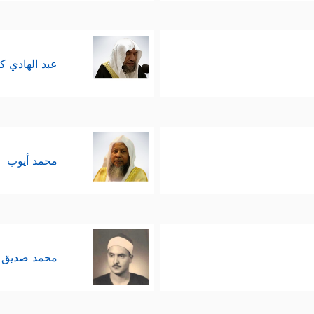
عبد الهادي ك
محمد أيوب
محمد صديق 