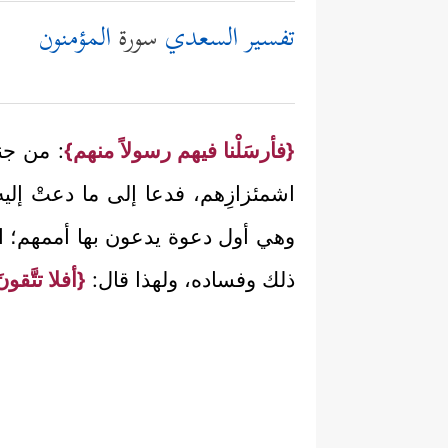
تفسير السعدي
سورة
المؤمنون
{فأرسَلْنا فيهم رسولاً منهم}
: من جن
اشمئزازِهم، فدعا إلى ما دعتْ إلي
وهي أول دعوة يدعون بها أممهم؛ الأمر
ذلك وفساده، ولهذا قال:
{أفلا تتَّقون