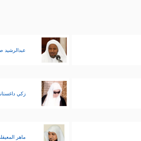
عبدالرشيد 
زكي داغستان
ماهر المعيقل