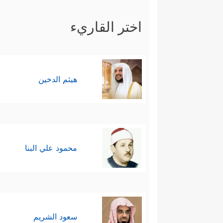
اختر القاريء
هيثم الدخين
محمود علي البنا
سعود الشريم