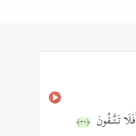
َفَلَا تَـتَّـقُونَ
﴿٣٢﴾