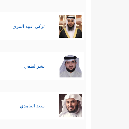
تركي عبيد المري
بشر لطفي
سعد الغامدي