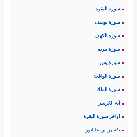
الله لهم؛ السمع والبصر والعقل، فهذه
سورة البقرة
كفيلة بالوصول إلى الحقِّ الذي نزل به
سورة يوسف
الوحي، فإنَّ مُنزِّل الوحي هو نفسه خالق
سورة الكهف
هذه الأدوات، يُذكِّرهم ببداية الخلق،
سورة مريم
وكيف أنشأهم الله مِن العدم ثم كثَّرهم
سورة يس
ونشرهم في هذه الأرض، وخلق فيهم
سورة الواقعة
الموت والحياة يتجدَّدان كلَّ يوم؛ فوجٌ
سورة الملك
ذاهبٌ، وفوجٌ آتٍ، يُذكِّرهم بهذه الحقائق
آية الكرسي
الكبرى لعلهم يخرجون من مألوف
اواخر سورة البقرة
عاداتهم قليلًا، ليتفكروا فيما وراء كلِّ
تفسير ابن عاشور
هذا.