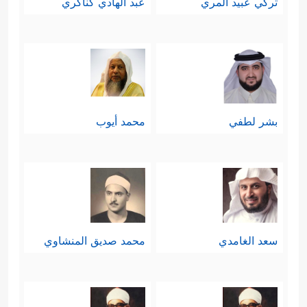
تركي عبيد المري
عبد الهادي كناكري
كان الله هو ربَّ الأرض ومَن فيها، وربَّ
السماوات السبع والعرش العظيم، وهو
الذي يُسيِّر كلَّ هذا الكون، فما موقع
الشريك، سواء كان ابنًا له، أو وثَنًا يُعبد
بشر لطفي
محمد أيوب
معه؟ تبارك الله وتعالى عن قولهم علوًّا
كبيرًا.
خامسًا: يُوصِي الله ـ نبيَّه الكريم
ﷺ
وكلَّ
داعيةٍ مِن بعده بالحلم عليهم، وأن يدفع
سعد الغامدي
محمد صديق المنشاوي
إساءَتهم بالخُلُق الأنبل والأحسن، مع
تحقق التمايز عنهم بالعقيدة الصافية،