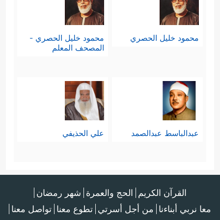
والموقف الواضح الذي لا شُبهة فيه ولا
﴿قُل رَّبِّ إِمَّا تُرِیَنِّی مَا یُوعَدُونَ
﴿٩٣﴾
رَبِّ
غُموض
محمود خليل الحصري
محمود خليل الحصري -
فَلَا تَجۡعَلۡنِی فِی ٱلۡقَوۡمِ ٱلظَّـٰلِمِینَ
﴿٩٤﴾
وَإِنَّا عَلَىٰۤ أَن
المصحف المعلم
نُّرِیَكَ مَا نَعِدُهُمۡ لَقَـٰدِرُونَ
﴿٩٥﴾
ٱدۡفَعۡ بِٱلَّتِی هِیَ
أَحۡسَنُ ٱلسَّیِّئَةَۚ نَحۡنُ أَعۡلَمُ بِمَا یَصِفُونَ
﴿٩٦﴾
وَقُل
رَّبِّ أَعُوذُ بِكَ مِنۡ هَمَزَ ٰ⁠تِ ٱلشَّیَـٰطِینِ
﴿٩٧﴾
وَأَعُوذُ
عبدالباسط عبدالصمد
علي الحذيفي
بِكَ رَبِّ أَن یَحۡضُرُونِ﴾
.
القرآن الكريم
الحج والعمرة
شهر رمضان
معا نربي أبناءنا
من أجل أسرتي
تطوع معنا
تواصل معنا