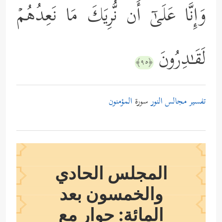
وَإِنَّا عَلَىٰۤ أَن نُّرِیَكَ مَا نَعِدُهُمۡ
لَقَـٰدِرُونَ
﴿٩٥﴾
تفسير مجالس النور
سورة
المؤمنون
المجلس الحادي
والخمسون بعد
المائة: حوار مع