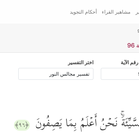
ر
مشاهير القراء
أحكام التجويد
9
رقم الآية
اختر التفسير
َیِّئَةَۚ نَحۡنُ أَعۡلَمُ بِمَا یَصِفُونَ
﴿٩٦﴾