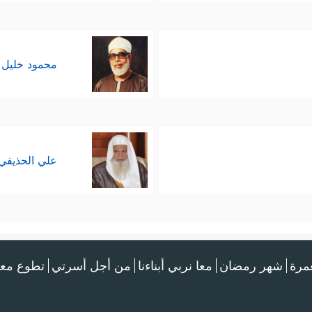
محمود خليل 
علي الحذيفي
عمرة
شهر رمضان
معا نربي أبناءنا
من أجل أسرتي
تطوع معن