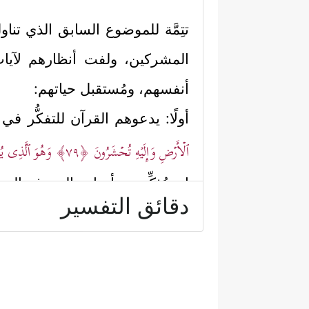
تتِمَّة للموضوع السابق الذي تن
المشركين، ولفت أنظارهم لآيات
أنفسهم، ومُستقبل حياتهم:
أولًا: يدعوهم القرآن للتفكُّر ف
ٱلۡأَرۡضِ وَإِلَیۡهِ تُحۡشَرُونَ
﴿٧٩﴾
وَهُوَ ٱلَّذِی یُحۡ
إنه يُذكِّرهم بأدوات المعرفة الت
دقائق التفسير
الوحي، فإنَّ مُنزِّل الوحي هو نف
ونشرهم في هذه الأرض، وخلق فيهم 
الكبرى لعلهم يخرجون من مألوف عاد
ثانيًا: يذكر شُبهتهم المتكررة، و