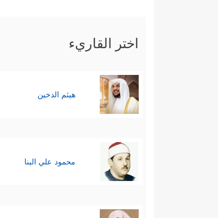
رابعًا: يذكُرُ القرآن أنواعًا مِن ش
اختر القاريء
إِذࣰا لَّذَهَبَ كُلُّ إِلَـٰهِۭ بِمَا خَلَقَ وَلَعَلَا بَعۡضُهُ
على أوله، كأنَّه يقول لهم: إذا كا
كلَّ هذا الكون، فما موقع الشريك، سو
هيثم الدخين
خامسًا: يُوصِي الله ـ نبيَّه الكريم
تحقق التمايز عنهم بالعقيدة الص
فَلَا تَجۡعَلۡنِی فِی ٱلۡقَوۡمِ ٱلظَّـٰلِمِینَ
﴿٩٤﴾
وَإِ
محمود علي البنا
رَّبِّ أَعُوذُ بِكَ مِنۡ هَمَزَ ٰ⁠تِ ٱلشَّیَـٰطِینِ
﴿٩٧﴾