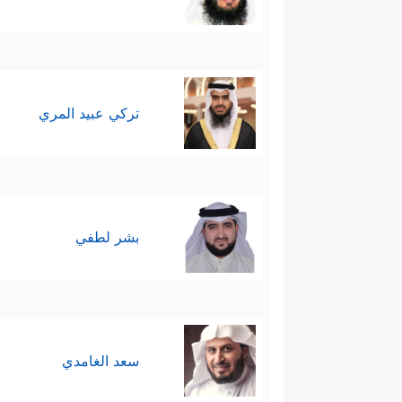
تركي عبيد المري
بشر لطفي
سعد الغامدي