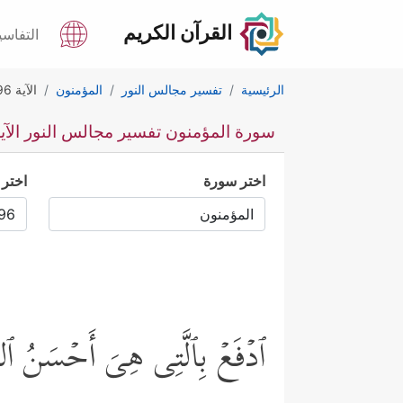
القرآن الكريم
التفاسي
الرئيسية
تفسير مجالس النور
المؤمنون
الآية 96
سورة المؤمنون تفسير مجالس النور الآية 6
اختر سورة
اختر 
ٱدۡفَعۡ بِٱلَّتِی هِیَ أَحۡسَنُ ٱلسّ