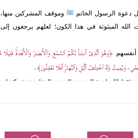
اول دعوة الرسول الخاتم
ﷺ
وموقف المشركين منها، شر
 الله المبثوثة في هذا الكون؛ لعلهم يرجعون إلى
﴿وَهُوَ ٱلَّذِیۤ أَنشَأَ لَكُمُ ٱلسَّمۡعَ وَٱلۡأَبۡصَـٰرَ وَٱلۡأَفۡـِٔدَةَۚ قَلِیلࣰا
ي أنفسهم
یِۦ وَیُمِیتُ وَلَهُ ٱخۡتِلَـٰفُ ٱلَّیۡلِ وَٱلنَّهَارِۚ أَفَلَا تَعۡقِلُونَ﴾
.
ي وهَبَها الله لهم؛ السمع والبصر والعقل، فهذه كفيلة
سه خالق هذه الأدوات، يُذكِّرهم ببداية الخلق، وكيف أ
الموت والحياة يتجدَّدان كلَّ يوم؛ فوجٌ ذاهبٌ، وفو
اتهم قليلًا، ليتفكروا فيما وراء كلِّ هذا.
التي تلوكها ألسنتهم دون وعيٍ بتلك الحقائق، ولا بحركة