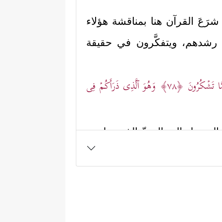
َعَ القرآن هنا بمناقشة هؤلاء
 رشدهم، ويتفكَّرون في حقيقة
 مَّا تَشۡكُرُونَ
﴿٧٨﴾
وَهُوَ ٱلَّذِی ذَرَأَكُمۡ فِی
 بالوصول إلى الحقِّ الذي نزل به
نشأهم الله مِن العدم ثم كثَّرهم
جٌ آتٍ، يُذكِّرهم بهذه الحقائق
﴿بَلۡ قَالُواْ مِثۡلَ مَا
ِ الحياة مِن حولهم