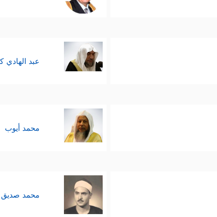
عبد الهادي ك
محمد أيوب
محمد صديق 