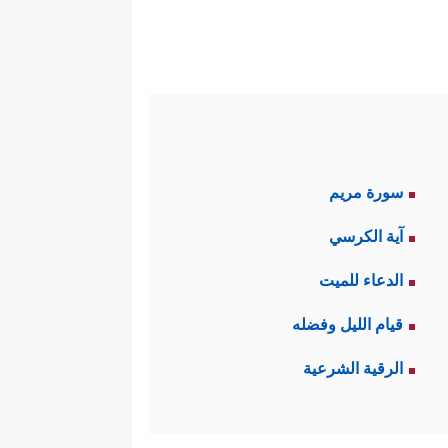
 هَـٰذَاۤ إِلَّاۤ أَسَـٰطِیرُ ٱلۡأَوَّلِینَ﴾
وكأنَّ الذي
م كما بدأهم.
لۡأَرۡضُ وَمَن فِیهَاۤ إِن كُنتُمۡ تَعۡلَمُونَ
﴿٨٤﴾
َفَلَا تَـتَّـقُونَ
﴿٨٧﴾
قُلۡ مَنۢ بِیَدِهِۦ مَلَكُوتُ
سورة مريم
آية الكرسي
طيع أنْ يدَّعي في هذه الجمادات
الدعاء للميت
لنظام الدقيق.
قيام الليل وفضله
ارًا لما عندهم مِن سلطةٍ ومتاعٍ؛
الرقية الشرعية
ٍ وشبهةٍ، ولا يبحثون عن الصواب،
ها موارد الهلاك.