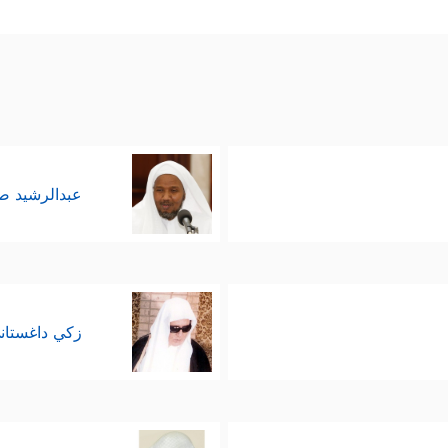
﴿مَا
ِركهم التي لا تتفق مع تلك المسلَّمات التي أقرُّوا بها
مۡ عَلَىٰ بَعۡضࣲۚ سُبۡحَـٰنَ ٱللَّهِ عَمَّا یَصِفُونَ
﴿٩١﴾
عَـٰلِمِ ٱلۡغَیۡبِ وَٱلشَّهَـٰدَةِ فَ
ن الله هو ربَّ الأرض ومَن فيها، وربَّ السماوات السبع
اء كان ابنًا له، أو وثَنًا يُعبد معه؟ تبارك الله وتعالى 
عبدالرشيد 
ﷺ
وكلَّ داعيةٍ مِن بعده بالحلم عليهم، وأن يدفع إساءَ
﴿ق
افية، والموقف الواضح الذي لا شُبهة فيه ولا غُموض
نَّا عَلَىٰۤ أَن نُّرِیَكَ مَا نَعِدُهُمۡ لَقَـٰدِرُونَ
﴿٩٥﴾
ٱدۡفَعۡ بِٱلَّتِی هِیَ أَحۡسَنُ ٱلس
زكي داغستان
وَأَعُوذُ بِكَ رَبِّ أَن یَحۡضُرُونِ﴾
.