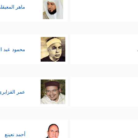
ماهر المعيقل
محمود عبد ا
عمر القزابري
أحمد نعينع