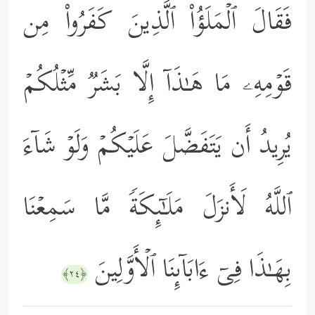
فَقَالَ ٱلۡمَلَؤُاْ ٱلَّذِینَ كَفَرُواْ مِن
قَوۡمِهِۦ مَا هَـٰذَاۤ إِلَّا بَشَرࣱ مِّثۡلُكُمۡ
یُرِیدُ أَن یَتَفَضَّلَ عَلَیۡكُمۡ وَلَوۡ شَاۤءَ
ٱللَّهُ لَأَنزَلَ مَلَـٰۤىِٕكَةࣰ مَّا سَمِعۡنَا
بِهَـٰذَا فِیۤ ءَابَاۤىِٕنَا ٱلۡأَوَّلِینَ
﴿٢٤﴾