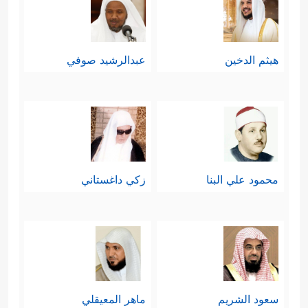
هيثم الدخين
عبدالرشيد صوفي
محمود علي البنا
زكي داغستاني
سعود الشريم
ماهر المعيقلي