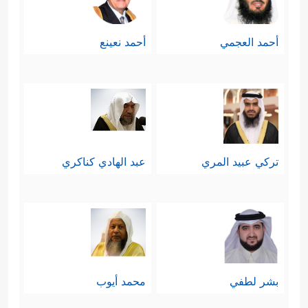
أحمد العجمي
أحمد نعينع
تركي عبيد المري
عبد الهادي كناكري
بشر لطفي
محمد أيوب