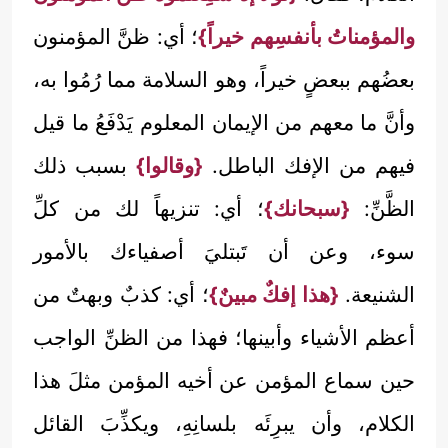
والمؤمناتُ بأنفسِهم خيراً}
؛ أي: ظنَّ المؤمنون
بعضُهم ببعضٍ خيراً، وهو السلامة مما رُمُوا به،
وأنَّ ما معهم من الإيمان المعلوم يَدْفَعُ ما قيل
فيهم من الإفك الباطل.
{وقالوا}
بسبب ذلك
الظَّنِّ:
{سبحانك}
؛ أي: تنزيهاً لك من كلِّ
سوء، وعن أن تَبتليَ أصفياءك بالأمور
الشنيعة.
{هذا إفكٌ مبينٌ}
؛ أي: كذبٌ وبهتٌ من
أعظم الأشياء وأبينها؛ فهذا من الظنِّ الواجب
حين سماع المؤمن عن أخيه المؤمن مثلَ هذا
الكلام، وأن يبرِئَه بلسانِهِ، ويكذِّبَ القائل