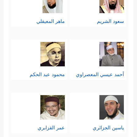
سعود الشريم
ماهر المعيقلي
أحمد عيسي المعصراوي
محمود عبد الحكم
ياسين الجزائري
عمر القزابري