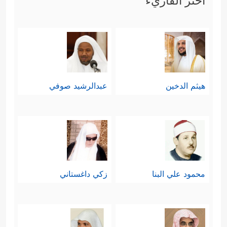
اختر القاريء
هيثم الدخين
عبدالرشيد صوفي
محمود علي البنا
زكي داغستاني