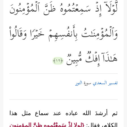
لَّوۡلَاۤ إِذۡ سَمِعۡتُمُوهُ ظَنَّ ٱلۡمُؤۡمِنُونَ
وَٱلۡمُؤۡمِنَـٰتُ بِأَنفُسِهِمۡ خَیۡرࣰا وَقَالُواْ
هَـٰذَاۤ إِفۡكࣱ مُّبِینࣱ
﴿١٢﴾
تفسير السعدي
سورة
النور
ثم أرشدَ الله عباده عند سماع مثل هذا
الكلام، فقال:
{لولا إذْ سَمِعْتُموه ظنَّ المؤمنون