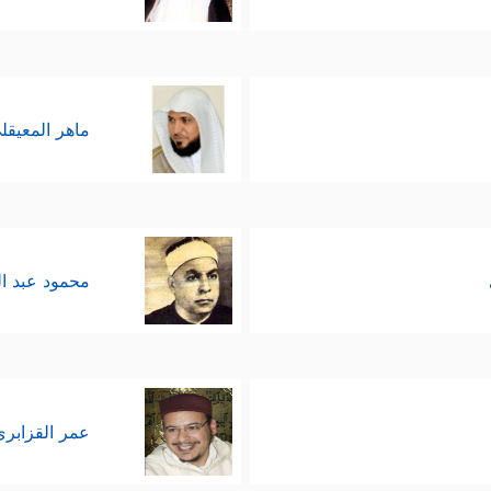
ماهر المعيقل
محمود عبد ا
عمر القزابري