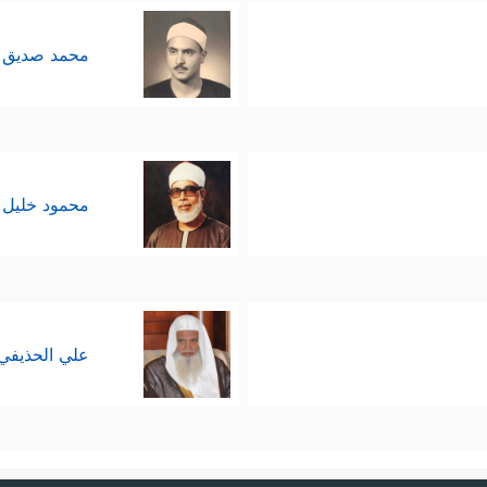
محمد صديق 
محمود خليل 
علي الحذيفي