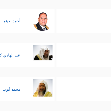
أحمد نعينع
عبد الهادي ك
محمد أيوب