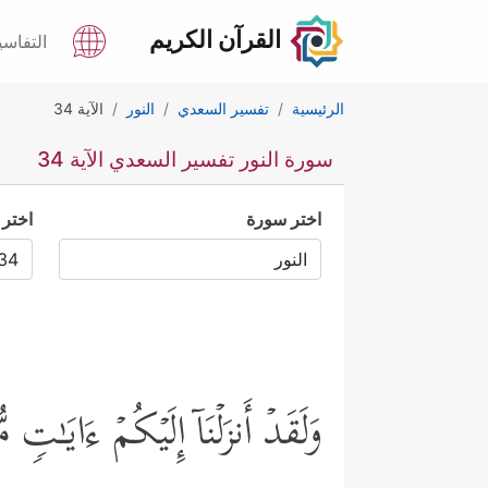
القرآن الكريم
التفاسي
الرئيسية
تفسير السعدي
النور
الآية 34
سورة النور تفسير السعدي الآية 34
اختر سورة
اختر 
وَلَقَدۡ أَنزَلۡنَاۤ إِلَیۡكُمۡ ءَایَـٰتࣲ