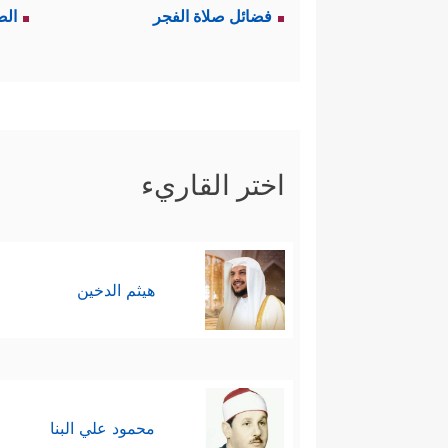
فضائل صلاة الفجر
الص
اختر القاريء
هيثم الدخين
محمود علي البنا