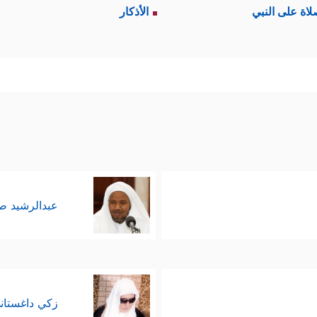
لاة على النبي
الأذكار
عبدالرشيد 
زكي داغستان