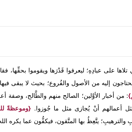
تلاها على عبادِهِ؛ ليعرفوا قَدْرَها ويقوموا بحقِّها، فق
 تحتاجون إليه من الأصول والفُروع؛ بحيث لا يبقى فيها
}
: من أخبار الأوَّلين؛ الصالح منهم والطَّالح، وصفة
َلَ مثل أعمالهم أنْ يُجازى مثل ما جُوزوا.
{وموعظةً للمت
 والترهيبِ؛ يتَّعِظُ بها المتَّقون، فيكفُّون عما يكره الله 