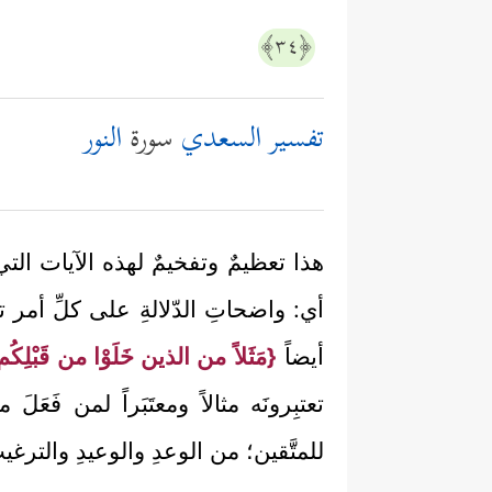
﴿٣٤﴾
تفسير السعدي
سورة
النور
هذا تعظيمٌ وتفخيمٌ لهذه الآيات التي 
أي: واضحاتِ الدّلالةِ على كلِّ أمر
أيضاً
{مَثَلاً من الذين خَلَوْا من قَبْلِكُم
تعتبِرونَه مثالاً ومعتَبَراً لمن فَع
للمتَّقين؛ من الوعدِ والوعيدِ والترغيبِ