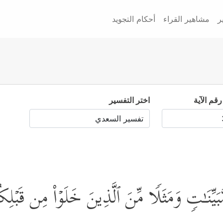
ر
مشاهير القراء
أحكام التجويد
رقم الآية
اختر التفسير
 مُّبَیِّنَـٰتࣲ وَمَثَلࣰا مِّنَ ٱلَّذِینَ خَلَوۡاْ مِن قَبۡلِك