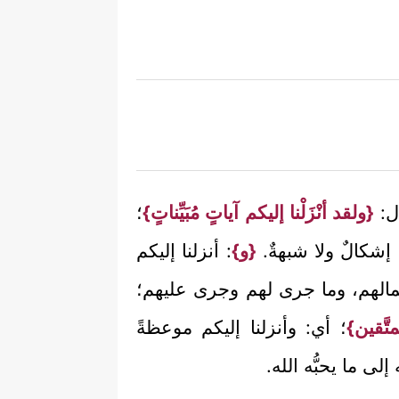
ال:
{ولقد أنْزَلْنا إليكم آياتٍ مُبَيِّناتٍ}
؛
 إشكالٌ ولا شبهةٌ.
{و}
: أنزلنا إليكم
 أعمالهم، وما جرى لهم وجرى عليهم؛
َّقين}
؛ أي: وأنزلنا إليكم موعظةً
إلى ما يحبُّه الله.