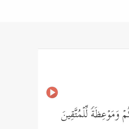
ُمۡ وَمَوۡعِظَةࣰ لِّلۡمُتَّقِینَ