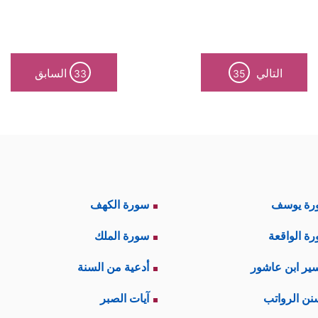
التالي
السابق
33
35
رة يوسف
سورة الكهف
ة الواقعة
سورة الملك
ير ابن عاشور
أدعية من السنة
نن الرواتب
آيات الصبر