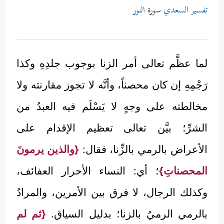
تفسير السعدي
سورة
النور
لما عظَّم تعالى أمر الزنا بوجوب جلدِهِ وكذا
رَجْمِهِ إن كان محصناً، وأنَّه لا تجوز مقارنته ولا
مخالطته على وجهٍ لا يَسْلَم فيه العبدُ من
الشرِّ؛ بيَّن تعالى تعظيم الإقدام على
الأعراض بالرمي بالزِّنا، فقال:
{والذين يرمونَ
المحصناتِ}
؛ أي: النساء الأحرار العفائف،
وكذلك الرجال، لا فرق بين الأمرين، والمرادُ
بالرمي الرميُ بالزنا؛ بدليل السياق.
{ثم لم