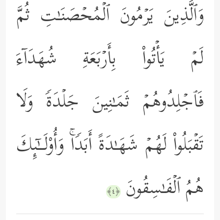
وَٱلَّذِینَ یَرۡمُونَ ٱلۡمُحۡصَنَـٰتِ ثُمَّ
لَمۡ یَأۡتُواْ بِأَرۡبَعَةِ شُهَدَاۤءَ
فَٱجۡلِدُوهُمۡ ثَمَـٰنِینَ جَلۡدَةࣰ وَلَا
تَقۡبَلُواْ لَهُمۡ شَهَـٰدَةً أَبَدࣰاۚ وَأُوْلَــٰۤىِٕكَ
هُمُ ٱلۡفَـٰسِقُونَ
﴿٤﴾