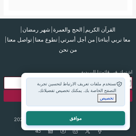
القرآن الكريم
الحج والعمرة
شهر رمضان
معا نربي أبناءنا
من أجل أسرتي
تطوع معنا
تواصل معنا
من نحن
اشترك في قائمتنا البريدية
نستخدم ملفات تعريف الارتباط لتحسين تجربة
التصفح الخاصة بك. يمكنك تخصيص تفضيلاتك.
تخصيص
موافق
جميع الحقوق محفوظة لموقع إسلام أون لاين © 2025