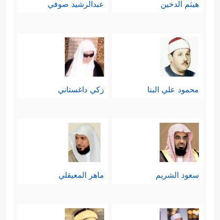
هيثم الدخين
عبدالرشيد صوفي
محمود علي البنا
زكي داغستاني
سعود الشريم
ماهر المعيقلي