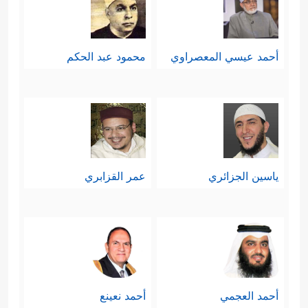
أحمد عيسي المعصراوي
محمود عبد الحكم
ياسين الجزائري
عمر القزابري
أحمد العجمي
أحمد نعينع