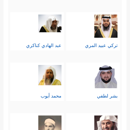
تركي عبيد المري
عبد الهادي كناكري
بشر لطفي
محمد أيوب