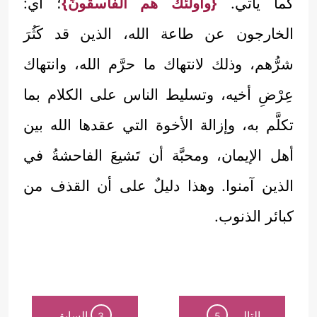
كما يأتي.
{وأولئكَ هم الفاسقونَ}
؛ أي:
الخارجون عن طاعة الله، الذين قد كَثُرَ
شرُّهم، وذلك لانتهاك ما حرَّم الله، وانتهاك
عِرْضِ أخيه، وتسليط الناس على الكلام بما
تكلَّم به، وإزالة الأخوة التي عقدها الله بين
أهل الإيمان، ومحبَّة أن تَشيعَ الفاحشةُ في
الذين آمنوا. وهذا دليلٌ على أن القذف من
كبائر الذنوب.
التالي
السابق
3
5