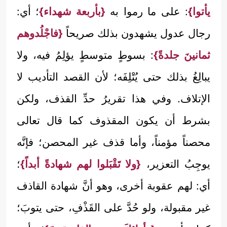
يأتوا}
: على ما رموا به
{بأربعة شهداء}
؛ أي:
رجال عدول يشهدون بذلك صريحاً
{فاجْلُدوهم
ثمانينَ جلدةً}
: بسوطٍ متوسطٍ يؤلِمُ فيه، ولا
يبالِغُ بذلك حتى يُتْلِفَه؛ لأن القصد التأديب لا
الإتلاف. وفي هذا تقريرُ حدِّ القذف، ولكن
بشرط أن يكون المقذوف كما قال تعالى
محصناً مؤمناً، وأما قذف غير المحصن؛ فإنَّه
يوجِبُ التعزير،
{ولا تَقْبَلوا لهم شهادةً أبداً}
؛
أي: لهم عقوبة أخرى، وهو أنَّ شهادة القاذف
غير مقبولة، ولو حُدَّ على القَذْفِ، حتى يتوبَ؛