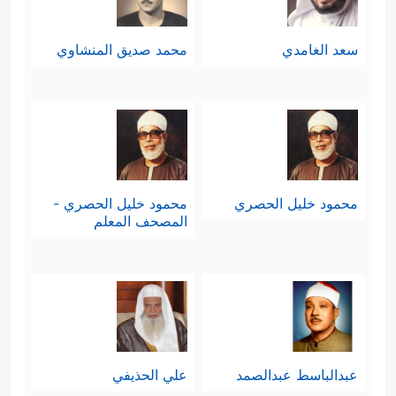
سعد الغامدي
محمد صديق المنشاوي
محمود خليل الحصري
محمود خليل الحصري -
المصحف المعلم
عبدالباسط عبدالصمد
علي الحذيفي