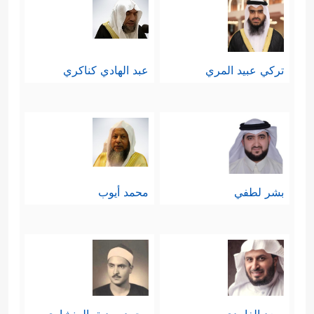
تركي عبيد المري
عبد الهادي كناكري
بشر لطفي
محمد أيوب