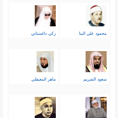
محمود علي البنا
زكي داغستاني
سعود الشريم
ماهر المعيقلي