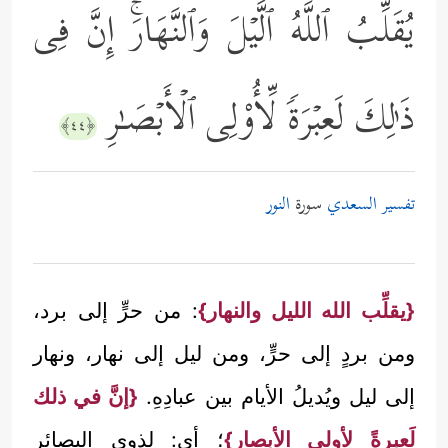
یُقَلِّبُ ٱللَّهُ ٱلَّیۡلَ وَٱلنَّهَارَۚ إِنَّ فِی
ذَ ٰ⁠لِكَ لَعِبۡرَةࣰ لِّأُوْلِی ٱلۡأَبۡصَـٰرِ
﴿٤٤﴾
تفسير السعدي
سورة
النور
{يقلِّب الله الليل والنهار}
: من حرٍّ إلى برد،
ومن بردٍ إلى حرٍّ، ومن ليل إلى نهار، ونهار
إلى ليل ويُديلُ الأيام بين عبادِهِ.
{إنَّ في ذلك
لَعبرةً لأولي الأبصار}
؛ أي: لذوي البصائر