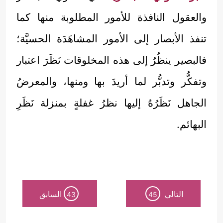
والعقول النافذة للأمور المطلوبة منها كما
تنفذ الأبصار إلى الأمور المشاهَدَة الحسيَّة؛
فالبصير ينظُرُ إلى هذه المخلوقات نَظَرَ اعتبار
وتفكُّر وتدبُّر لما أريدَ بها ومنها، والمعرضُ
الجاهل نَظَرُهُ إليها نظرُ غفلةٍ بمنزلة نَظَرِ
البهائم.
التالي
السابق
43
45