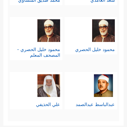
سعد الغامدي
محمد صديق المنشاوي
محمود خليل الحصري
محمود خليل الحصري -
المصحف المعلم
عبدالباسط عبدالصمد
علي الحذيفي