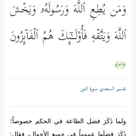
وَمَن یُطِعِ ٱللَّهَ وَرَسُولَهُۥ وَیَخۡشَ
ٱللَّهَ وَیَتَّقۡهِ فَأُوْلَــٰۤىِٕكَ هُمُ ٱلۡفَاۤىِٕزُونَ
﴿٥٢﴾
تفسير السعدي
سورة
النور
ولما ذَكَرَ فضل الطاعة في الحكم خصوصاً؛
ذَكَرَ فضلَها عموماً في جميع الأحوال، فقال: