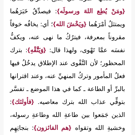
{ومَنْ يُطِع اللهَ ورسولَه}
: فيصدِّقُ خَبَرَهُما
ويمتثلُ أمْرَهُما
{ويَخْشَ الله}
؛ أي: يخافُه خوفاً
مقروناً بمعرفة، فيترُكُ ما نهى عنه، ويكفُّ
نفسَه عمَّا تَهْوى، ولهذا قال:
{وَيَتَّقْهِ}
: بترك
المحظور؛ لأن التَّقْوى عند الإطلاق يدخُلُ فيها
فعلُ المأمور وتركُ المنهيِّ عنه، وعند اقترانها
بالبرِّ أو الطاعة ـ كما في هذا الموضع ـ تفسَّر
بتوقِّي عذاب الله بترك معاصيه.
{فأولئك}
:
الذين جَمَعوا بين طاعةِ الله وطاعةِ رسوله،
وخشيةِ الله وتقواه
{هم الفائزون}
: بنجاتِهِم