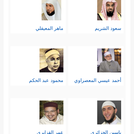
سعود الشريم
ماهر المعيقلي
أحمد عيسي المعصراوي
محمود عبد الحكم
ياسين الجزائري
عمر القزابري