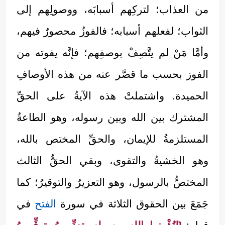
من العذاب؛ لتركِهم أسبابَه، ووصولِهم إلى
الثواب؛ لفعلهم أسبابه؛ فالفوزُ محصورٌ فيهم،
وأمَّا مَنْ لم يتَّصِفْ بوصفِهم؛ فإنَّه يفوته من
الفوز بحسب ما قصَّر عنه من هذه الأوصافِ
الحميدة. واشتملتْ هذه الآيةُ على الحقِّ
المشترك بين الله وبين رسوله، وهو الطاعةُ
المستلزمةُ للإيمان، والحقِّ المختص بالله،
وهو الخشيةُ والتقوى، وبقي الحقُّ الثالث
المختصُّ بالرسول، وهو التعزيرُ والتوقيرُ؛ كما
جَمَعَ بين الحقوق الثلاثة في سورة
الفتح
في