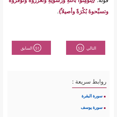
قوله:
{لِتُؤْمِنوا باللهِ ورسولِهِ وتعزِّروهُ وتوقِّروهُ
وتسبِّحوهُ بُكْرَةً وأصيلاً}
.
التالي
السابق
51
53
روابط سريعة :
سورة البقرة
سورة يوسف