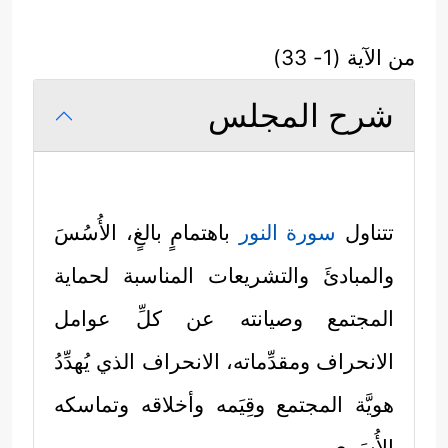
من الآية (1- 33)
شرح المجلس
تتناول
سورة النور
باهتمامٍ بالغٍ، الأُسُسَ
والمبادئَ والتشريعات المناسبة لحماية
المجتمع وصيانته عن كلِّ عوامل
الانحراف ومقدِّماته، الانحراف الذي يُهدِّدُ
هويَّة المجتمع وقِيَمه وأخلاقه وتماسكه
الأُسَري.