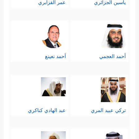
ياسين الجزائري
عمر القزابري
﴿إِنَّ ٱلَّذِینَ یُحِبُّونَ أَن تَشِیعَ
إشاعة الفاحشة
ٱلۡفَـٰحِشَةُ فِی ٱلَّذِینَ ءَامَنُواْ لَهُمۡ عَذَابٌ أَلِیمࣱ فِی ٱلدُّنۡیَا
وَٱلۡأَخِرَةِۚ وَٱللَّهُ یَعۡلَمُ وَأَنتُمۡ لَا تَعۡلَمُونَ﴾
وهذا
يشملُ مَن يُشيعها بالقذف الباطل
أحمد العجمي
أحمد نعينع
والاتهامات الكاذبة، كما هو واضح من
السياق، ويشملُ أيضًا مِن يعملُ على
التهوين مِن خطرها، وفتح باب
الشهوات؛ من تبرُّج، واختلاط، ومُجُون
تركي عبيد المري
عبد الهادي كناكري
تحت أيِّ اسمٍ جاءت، كما هو شأن كثير
من القنوات الإعلامية اليوم؛ حيث جعلت