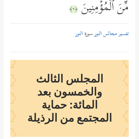
مِّنَ ٱلۡمُؤۡمِنِینَ
﴿٢﴾
تفسير مجالس النور
سورة
النور
المجلس الثالث
والخمسون بعد
المائة: حماية
المجتمع من الرذيلة