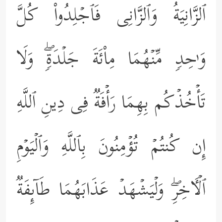
ٱلزَّانِیَةُ وَٱلزَّانِی فَٱجۡلِدُواْ كُلَّ
وَ ٰ⁠حِدࣲ مِّنۡهُمَا مِاْئَةَ جَلۡدَةࣲۖ وَلَا
تَأۡخُذۡكُم بِهِمَا رَأۡفَةࣱ فِی دِینِ ٱللَّهِ
إِن كُنتُمۡ تُؤۡمِنُونَ بِٱللَّهِ وَٱلۡیَوۡمِ
ٱلۡـَٔاخِرِۖ وَلۡیَشۡهَدۡ عَذَابَهُمَا طَاۤىِٕفَةࣱ