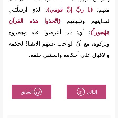
منهم:
{يا ربِّ إنَّ قومي}
: الذي أرسلْتَني
لهدايتهم وتبليغهم
{اتَّخذوا هذه القرآن
مَهْجوراً}
؛ أي: قد أعرضوا عنه وهجروه
وتركوه، مع أنَّ الواجب عليهم الانقيادُ لحكمه
والإقبال على أحكامه والمشي خلفه.
التالي
السابق
29
31