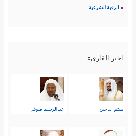
الرقية الشرعية
اختر القاريء
هيثم الدخين
عبدالرشيد صوفي