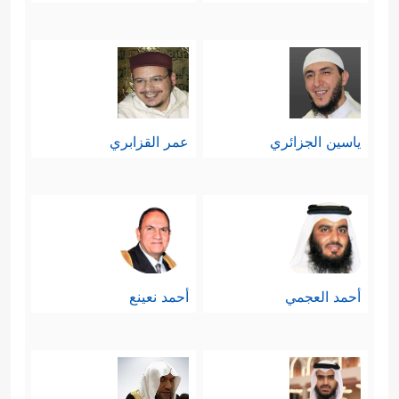
ياسين الجزائري
عمر القزابري
أحمد العجمي
أحمد نعينع