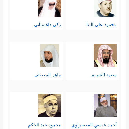
محمود علي البنا
زكي داغستاني
سعود الشريم
ماهر المعيقلي
أحمد عيسي المعصراوي
محمود عبد الحكم