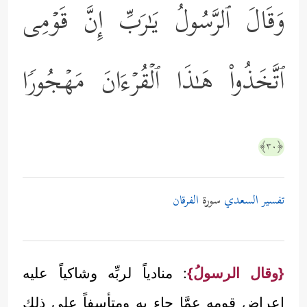
وَقَالَ ٱلرَّسُولُ یَـٰرَبِّ إِنَّ قَوۡمِی
ٱتَّخَذُواْ هَـٰذَا ٱلۡقُرۡءَانَ مَهۡجُورࣰا
﴿٣٠﴾
تفسير السعدي
سورة
الفرقان
{وقال الرسولُ}
: منادياً لربِّه وشاكياً عليه
إعراض قومِهِ عمَّا جاء به ومتأسفاً على ذلك