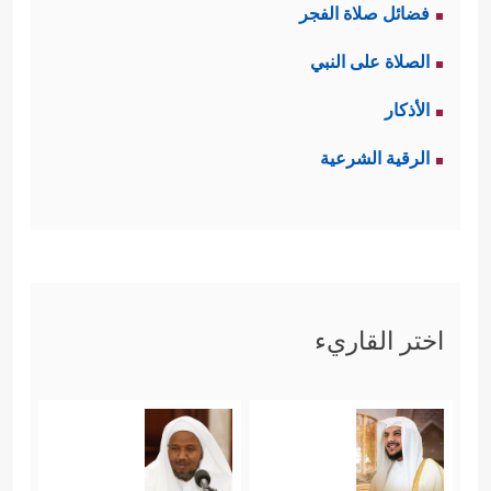
فضائل صلاة الفجر
ومصداقيَّته المطلقة، وبين من يَعمَى
الصلاة على النبي
عنه، ويلُوذُ بالخرافات التي يسميها دينًا،
الأذكار
﴿وَقَالَ
أو بالتصورات المادية المحدودة
الرقية الشرعية
ٱلَّذِینَ كَفَرُوۤاْ إِنۡ هَـٰذَاۤ إِلَّاۤ إِفۡكٌ ٱفۡتَرَىٰهُ وَأَعَانَهُۥ عَلَیۡهِ قَوۡمٌ
ءَاخَرُونَۖ فَقَدۡ جَاۤءُو ظُلۡمࣰا وَزُورࣰا
﴿٤﴾
وَقَالُوۤاْ أَسَـٰطِیرُ
ٱلۡأَوَّلِینَ ٱكۡتَتَبَهَا فَهِیَ تُمۡلَىٰ عَلَیۡهِ بُكۡرَةࣰ وَأَصِیلࣰا
﴿٥﴾
قُلۡ أَنزَلَهُ ٱلَّذِی یَعۡلَمُ ٱلسِّرَّ فِی ٱلسَّمَـٰوَ ٰ⁠تِ وَٱلۡأَرۡضِۚ إِنَّهُۥ
اختر القاريء
كَانَ غَفُورࣰا رَّحِیمࣰا﴾
.
رابعًا: إنَّ الموقف مِن الرسول الخاتم
ﷺ
هو الحدُّ الحاسم بين طريق الهداية