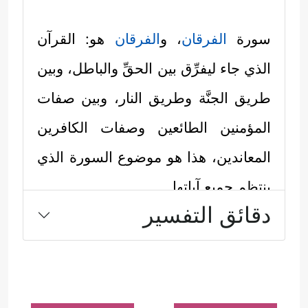
سورة
الفرقان
، و
الفرقان
هو: القرآن
الذي جاء ليفرِّق بين الحقِّ والباطل، وبين
طريق الجنَّة وطريق النار، وبين صفات
المؤمنين الطائعين وصفات الكافرين
المعاندين، هذا هو موضوع السورة الذي
ينتظم جميع آياتها.
دقائق التفسير
إنَّها سورة البيان الذي لا يدَعُ مجالًا
للغبش والالتواء، ولا للشكِّ والتردد؛
ليكون الناس بعد ذلك على بيِّنةٍ تامَّةٍ مِن
أمرهم، وليتحملوا عاقبة قرارهم