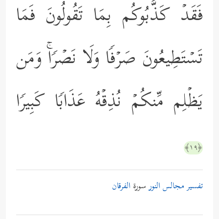
فَقَدۡ كَذَّبُوكُم بِمَا تَقُولُونَ فَمَا
تَسۡتَطِیعُونَ صَرۡفࣰا وَلَا نَصۡرࣰاۚ وَمَن
یَظۡلِم مِّنكُمۡ نُذِقۡهُ عَذَابࣰا كَبِیرࣰا
﴿١٩﴾
تفسير مجالس النور
سورة
الفرقان