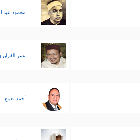
محمود عبد ا
عمر القزابري
أحمد نعينع