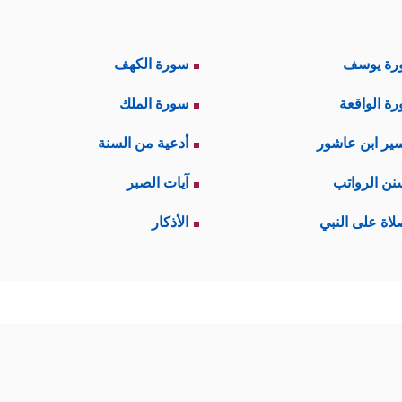
رة يوسف
سورة الكهف
ة الواقعة
سورة الملك
ير ابن عاشور
أدعية من السنة
نن الرواتب
آيات الصبر
لاة على النبي
الأذكار