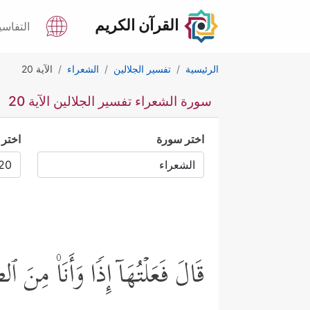
القرآن الكريم
التفاسي
الرئيسية
تفسير الجلالين
الشعراء
الآية 20
سورة الشعراء تفسير الجلالين الآية 20
اختر سورة
اختر 
قَالَ فَعَلۡتُهَاۤ إِذࣰا وَأَنَا۠ مِنَ ٱل