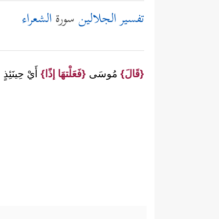
تفسير الجلالين
سورة
الشعراء
{قَالَ}
مُوسَى
{فَعَلْتهَا إذًا}
أَيْ حِينَئِذٍ
{