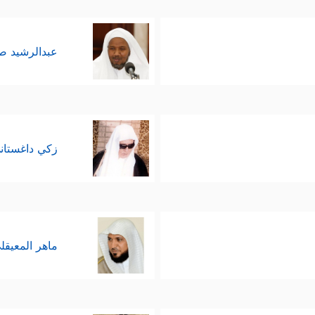
عبدالرشيد 
زكي داغستان
ماهر المعيقل