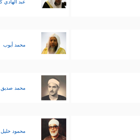
عبد الهادي ك
محمد أيوب
محمد صديق 
محمود خليل 