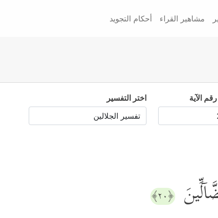
ر
مشاهير القراء
أحكام التجويد
رقم الآية
اختر التفسير
ضَّاۤلِّینَ
﴿٢٠﴾