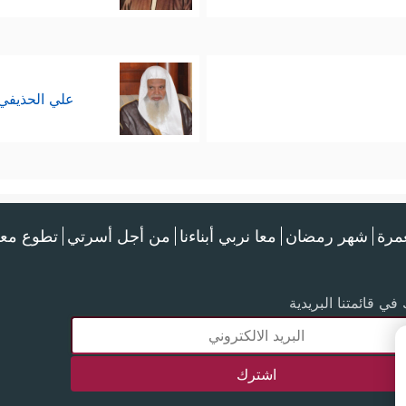
علي الحذيفي
عمرة
شهر رمضان
معا نربي أبناءنا
من أجل أسرتي
تطوع معن
في قائمتنا البريدية