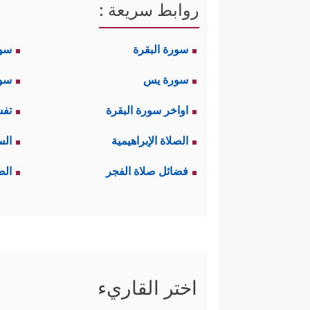
روابط سريعة :
سورة البقرة
سو
سورة يس
سور
اواخر سورة البقرة
تفس
الصلاة الإبراهيمية
الس
فضائل صلاة الفجر
الص
اختر القاريء