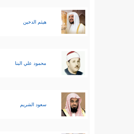
هيثم الدخين
محمود علي البنا
سعود الشريم