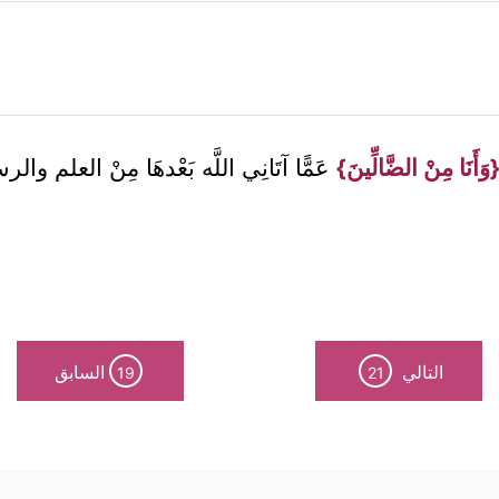
وَأَنَا مِنْ الضَّالِّينَ}
عَمًّا آتَانِي اللَّه بَعْدهَا مِنْ العلم والر
التالي
السابق
19
21