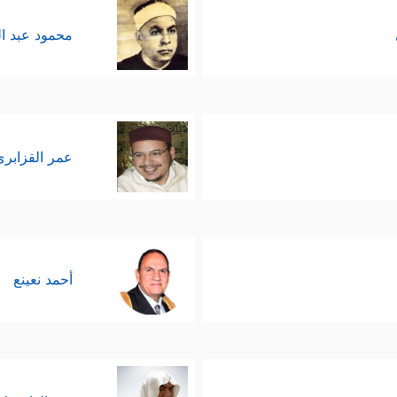
محمود عبد ا
عمر القزابري
أحمد نعينع