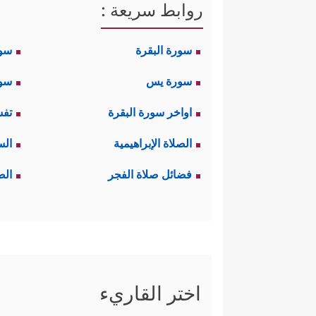
روابط سريعة :
سورة البقرة
سو
سورة يس
سور
اواخر سورة البقرة
تفس
الصلاة الإبراهيمية
الس
فضائل صلاة الفجر
الص
اختر القاريء