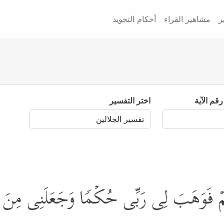
ر
مشاهير القراء
أحكام التجويد
رقم الآية
اختر التفسير
ُمۡ فَوَهَبَ لِی رَبِّی حُكۡمࣰا وَجَعَلَنِی مِنَ ٱ