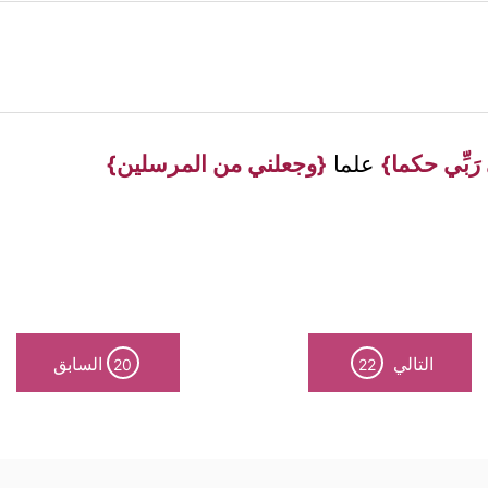
ِي رَبِّي حكما}
علما
{وجعلني من المرسلين}
التالي
السابق
20
22