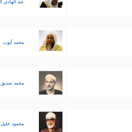
عبد الهادي ك
محمد أيوب
محمد صديق 
محمود خليل 