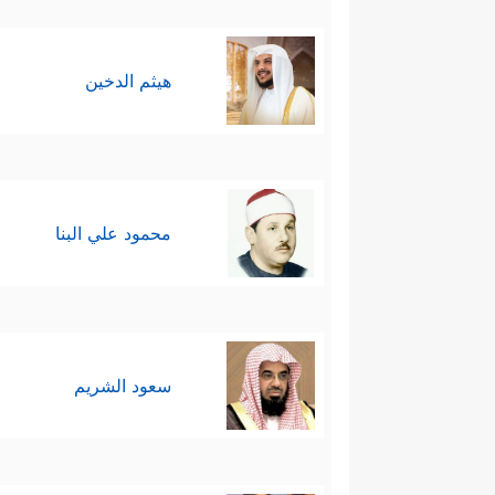
هيثم الدخين
محمود علي البنا
سعود الشريم