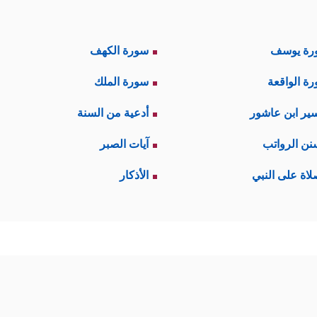
رة يوسف
سورة الكهف
ة الواقعة
سورة الملك
ير ابن عاشور
أدعية من السنة
نن الرواتب
آيات الصبر
لاة على النبي
الأذكار