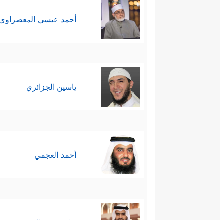
أحمد عيسي المعصراوي
ياسين الجزائري
أحمد العجمي