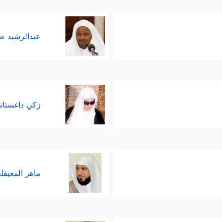
عبدالرشيد 
زكي داغستان
ماهر المعيقل