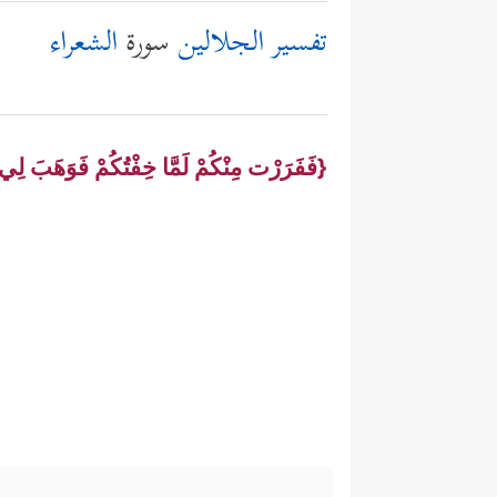
تفسير الجلالين
سورة
الشعراء
{فَفَرَرْت مِنْكُمْ لَمَّا خِفْتُكُمْ فَوَهَبَ ل