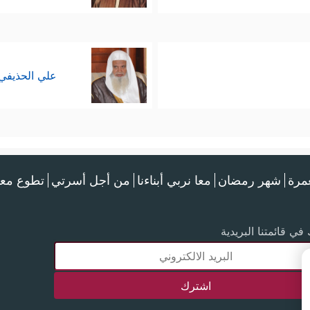
علي الحذيفي
عمرة
شهر رمضان
معا نربي أبناءنا
من أجل أسرتي
تطوع معن
في قائمتنا البريدية