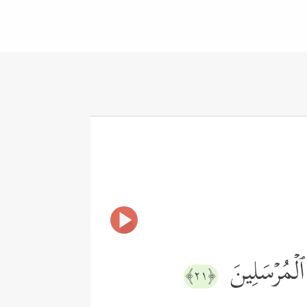
لۡمُرۡسَلِینَ
﴿٢١﴾