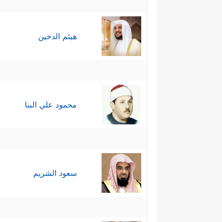
هيثم الدخين
محمود علي البنا
سعود الشريم