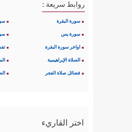
روابط سريعة :
سورة البقرة
سو
سورة يس
سور
اواخر سورة البقرة
تفس
الصلاة الإبراهيمية
الس
فضائل صلاة الفجر
الص
اختر القاريء