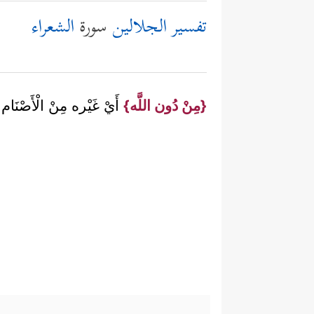
تفسير الجلالين
سورة
الشعراء
{مِنْ دُون اللَّه}
أَيْ غَيْره مِنْ الْأَصْنَام