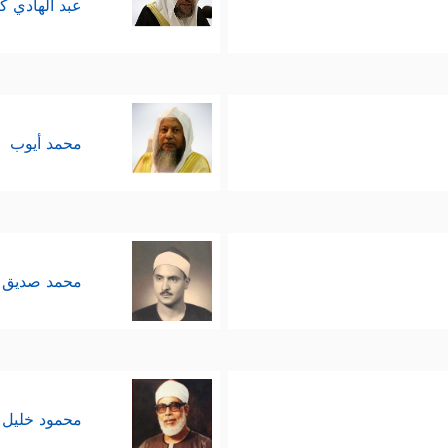
عبد الهادي ك
محمد أيوب
محمد صديق 
محمود خليل 