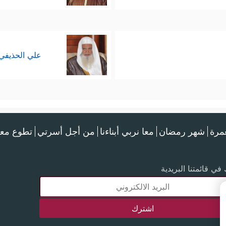
علي الحذيفي
عمرة
شهر رمضان
معا نربي أبناءنا
من أجل أسرتي
تطوع معن
في قائمتنا البريدية