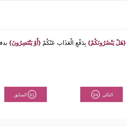
{هَلْ يَنْصُرُونَكُمْ}
بِدَفْعِ الْعَذَاب عَنْكُمْ
{أَوْ يَنْتَصِرُونَ}
بدفع
التالي
السابق
92
94