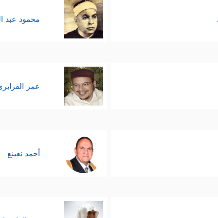
محمود عبد ا
عمر القزابري
أحمد نعينع