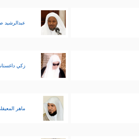
عبدالرشيد 
زكي داغستان
ماهر المعيقل