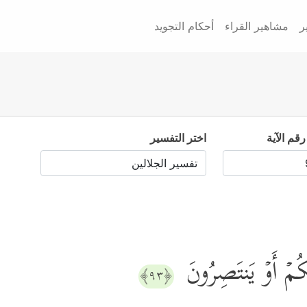
ر
مشاهير القراء
أحكام التجويد
رقم الآية
اختر التفسير
ُمۡ أَوۡ یَنتَصِرُونَ
﴿٩٣﴾