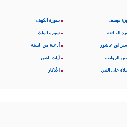
رة يوسف
سورة الكهف
ة الواقعة
سورة الملك
ير ابن عاشور
أدعية من السنة
نن الرواتب
آيات الصبر
لاة على النبي
الأذكار