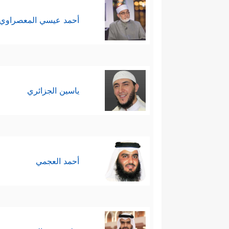
أحمد عيسي المعصراوي
ياسين الجزائري
أحمد العجمي