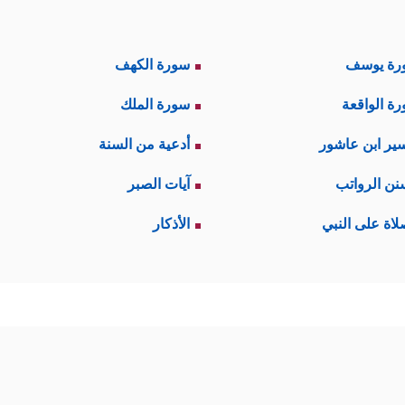
رة يوسف
سورة الكهف
ة الواقعة
سورة الملك
ير ابن عاشور
أدعية من السنة
نن الرواتب
آيات الصبر
لاة على النبي
الأذكار