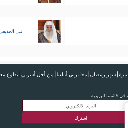
علي الحذيفي
عمرة
شهر رمضان
معا نربي أبناءنا
من أجل أسرتي
تطوع معن
في قائمتنا البريدية