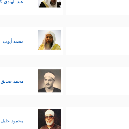
عبد الهادي ك
محمد أيوب
محمد صديق 
محمود خليل 