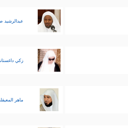
عبدالرشيد 
زكي داغستان
ماهر المعيقل