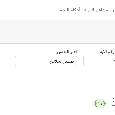
ر
مشاهير القراء
أحكام التجويد
رقم الآية
اختر التفسير
ۥنَ
﴿٩٤﴾