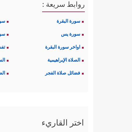
روابط سريعة :
سورة البقرة
سو
سورة يس
سور
اواخر سورة البقرة
تفس
الصلاة الإبراهيمية
الس
فضائل صلاة الفجر
الص
اختر القاريء