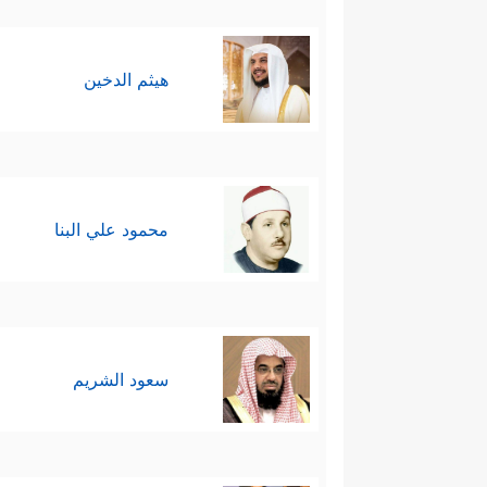
هيثم الدخين
محمود علي البنا
سعود الشريم