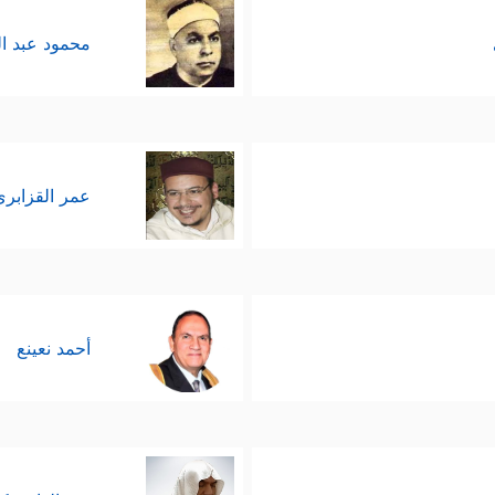
محمود عبد ا
عمر القزابري
أحمد نعينع