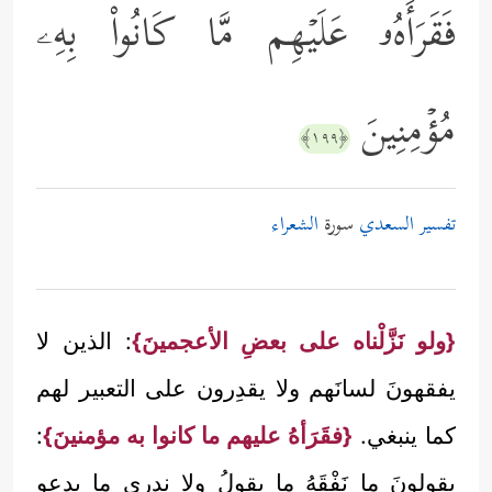
فَقَرَأَهُۥ عَلَیۡهِم مَّا كَانُواْ بِهِۦ
مُؤۡمِنِینَ
﴿١٩٩﴾
تفسير السعدي
سورة
الشعراء
{ولو نَزَّلْناه على بعضِ الأعجمينَ}
: الذين لا
يفقهونَ لسانَهم ولا يقدِرون على التعبير لهم
كما ينبغي.
{فقَرَأهُ عليهم ما كانوا به مؤمنينَ}
:
يقولونَ ما نَفْقَهُ ما يقولُ ولا ندري ما يدعو