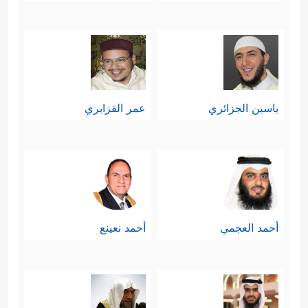
ياسين الجزائري
عمر القزابري
أحمد العجمي
أحمد نعينع