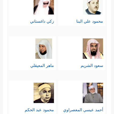
محمود علي البنا
زكي داغستاني
سعود الشريم
ماهر المعيقلي
أحمد عيسي المعصراوي
محمود عبد الحكم