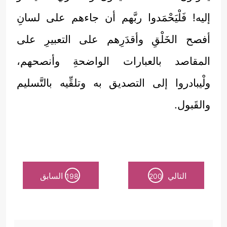
إليه! فَلْيَحْمَدوا ربَّهم أن جاءهم على لسانِ
أفصح الخَلْقِ وأقدَرِهم على التعبيرِ على
المقاصد بالعبارات الواضحةِ وأنصحهم،
ولْيبادروا إلى التصديق به وتلقِّيه بالتَّسليم
والقَبول.
التالي
السابق
198
200