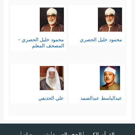
محمود خليل الحصري
محمود خليل الحصري -
المصحف المعلم
عبدالباسط عبدالصمد
علي الحذيفي
القرآن الكريم
الحج والعمرة
شهر رمضان