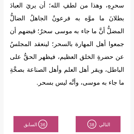
سحرِهِ، وهذا من لطفِ الله؛ أن يريَ العبادَ
بطلانَ ما موَّه به فرعونُ الجاهلُ الضالُّ
المضلُّ أنَّ ما جاء به موسى سحرٌ؛ قيضهم أن
جمعوا أهل المهارة بالسحر؛ لينعقد المجلسُ
عن حضرةِ الخلق العظيم، فيظهر الحقُّ على
الباطل، ويقر أهل العلم وأهل الصناعة بصحَّةِ
ما جاء به موسى، وأنَّه ليس بسحر.
التالي
السابق
36
38