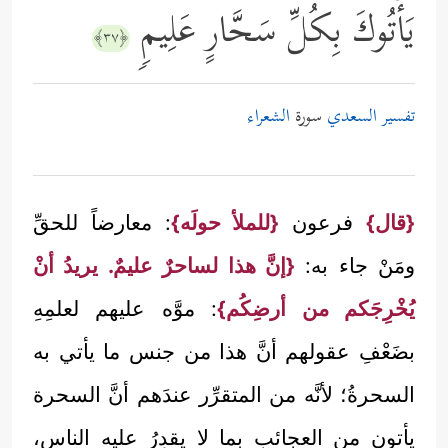
یَأۡتُوكَ بِكُلِّ سَحَّارٍ عَلِیمࣲ
﴿٣٧﴾
تفسير السعدي
سورة
الشعراء
{قال}
فرعون
{للملأ حولَه}
: معارضاً للحقِّ
ومَنْ جاء به:
{إنَّ هذا لساحرٌ عليمٌ. يريدُ أنْ
يُخْرِجَكم من أرضِكُم}
: موَّه عليهم لعلمِهِ
بضَعْفِ عقولهم أنَّ هذا من جنس ما يأتي به
السحرةُ؛ لأنَّه من المتقرِّر عندَهم أنَّ السحرة
يأتون من العجائب بما لا يقدِرُ عليه الناس،