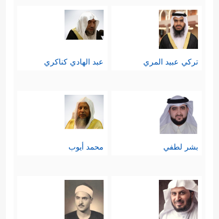
تركي عبيد المري
عبد الهادي كناكري
بشر لطفي
محمد أيوب