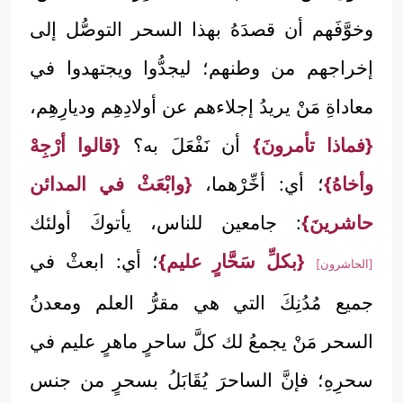
وخوَّفَهم أن قصدَهُ بهذا السحر التوصُّل إلى
إخراجهم من وطنهم؛ ليجدُّوا ويجتهدوا في
معاداةِ مَنْ يريدُ إجلاءهم عن أولادِهِم وديارِهِم،
{فماذا تأمرونَ}
أن نَفْعَلَ به؟
{قالوا أرْجِهْ
وأخاهُ}
؛ أي: أخِّرْهما،
{وابْعَثْ في المدائن
حاشرينَ}
: جامعين للناس، يأتوكَ أولئك
{بكلِّ سَحَّارٍ عليم}
؛ أي: ابعثْ في
[الحاشرون]
جميع مُدُنِكَ التي هي مقرُّ العلم ومعدنُ
السحر مَنْ يجمعُ لك كلَّ ساحرٍ ماهرٍ عليم في
سحرِهِ؛ فإنَّ الساحرَ يُقَابَلُ بسحرٍ من جنس