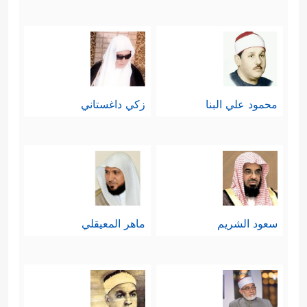
محمود علي البنا
زكي داغستاني
سعود الشريم
ماهر المعيقلي