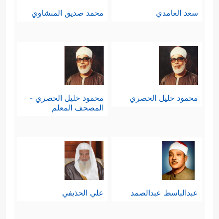
سعد الغامدي
محمد صديق المنشاوي
محمود خليل الحصري
محمود خليل الحصري -
المصحف المعلم
عبدالباسط عبدالصمد
علي الحذيفي