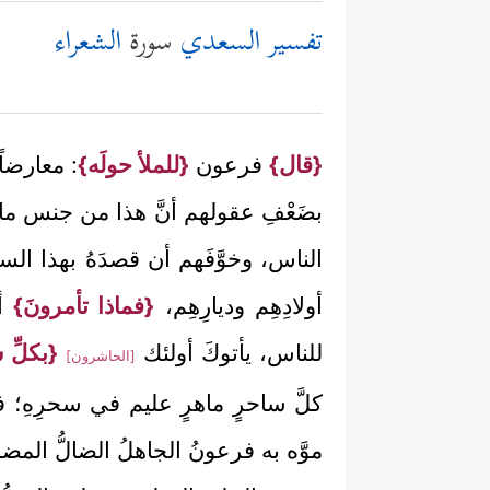
تفسير السعدي
سورة
الشعراء
{قال}
فرعون
{للملأ حولَه}
: معارضاً
بضَعْفِ عقولهم أنَّ هذا من جنس ما يأ
الناس، وخوَّفَهم أن قصدَهُ بهذا ال
أولادِهِم وديارِهِم،
{فماذا تأمرونَ}
أن
للناس، يأتوكَ أولئك
{بكلِّ س
[الحاشرون]
كلَّ ساحرٍ ماهرٍ عليم في سحرِهِ؛ فإ
موَّه به فرعونُ الجاهلُ الضالُّ ال