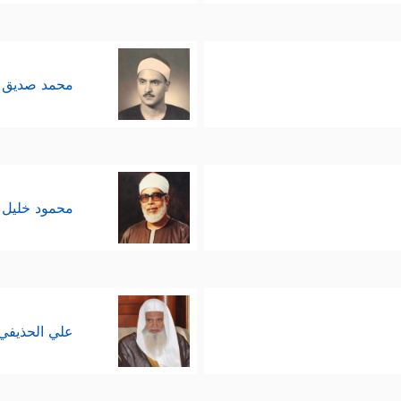
محمد صديق 
محمود خليل 
علي الحذيفي