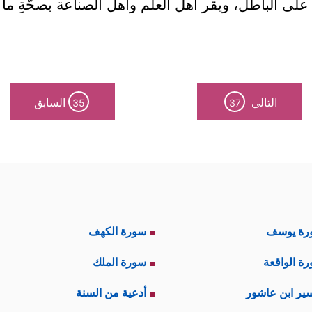
على الباطل، ويقر أهل العلم وأهل الصناعة بصحَّةِ ما
التالي
السابق
35
37
رة يوسف
سورة الكهف
ة الواقعة
سورة الملك
ير ابن عاشور
أدعية من السنة