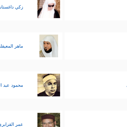
زكي داغستان
ماهر المعيقل
محمود عبد ا
عمر القزابري