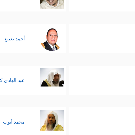
أحمد نعينع
عبد الهادي ك
محمد أيوب