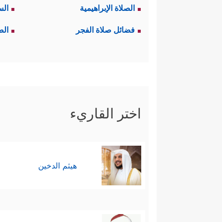
الصلاة الإبراهيمية
الس
فضائل صلاة الفجر
الص
اختر القاريء
هيثم الدخين