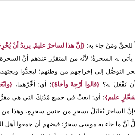
 للحقِّ ومَنْ جاء به:
{إنَّ هذا لساحرٌ عليمٌ. يريدُ أنْ يُخْ
تي به السحرةُ؛ لأنَّه من المتقرِّر عندَهم أنَّ السحرة 
سحر التوصُّل إلى إخراجهم من وطنهم؛ ليجدُّوا ويجتهدوا
 نَفْعَلَ به؟
{قالوا أرْجِهْ وأخاهُ}
؛ أي: أخِّرْهما،
{وابْ
َحَّارٍ عليم}
؛ أي: ابعثْ في جميع مُدُنِكَ التي هي مقرّ
نَّ الساحرَ يُقَابَلُ بسحرٍ من جنس سحرِهِ، وهذا من لط
مضلُّ أنَّ ما جاء به موسى سحرٌ؛ قيضهم أن جمعوا أهل 