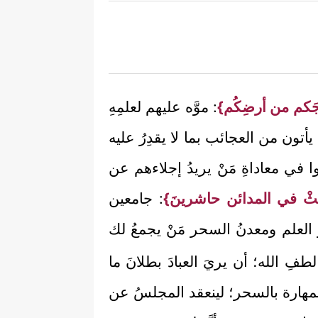
رِجَكم من أرضِكُم}
: موَّه عليهم لعلمِهِ
يأتون من العجائب بما لا يقدِرُ عليه
 في معاداةِ مَنْ يريدُ إجلاءهم عن
عَثْ في المدائن حاشرينَ}
: جامعين
ُ العلم ومعدنُ السحر مَنْ يجمعُ لك
فِ الله؛ أن يريَ العبادَ بطلانَ ما
المهارة بالسحر؛ لينعقد المجلسُ عن