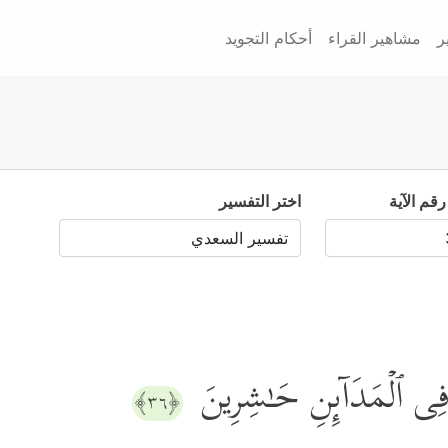
ر
مشاهير القراء
أحكام التجويد
رقم الآية
اختر التفسير
ۡ فِی ٱلۡمَدَاۤىِٕنِ حَـٰشِرِینَ
﴿٣٦﴾