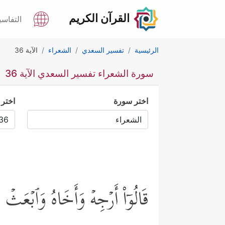
القرآن الكريم
التفاسي
الرئيسية
تفسير السعدي
الشعراء
الآية 36
سورة الشعراء تفسير السعدي الآية 36
اختر سورة
اختر 
قَالُوۤاْ أَرۡجِهۡ وَأَخَاهُ وَٱبۡعَث