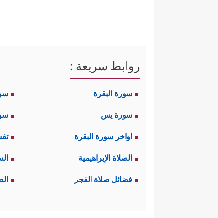
والأصم، والتمسُّك بالموروث ولو 
أسباب جمودهم، وضلال مَن ضلَّ 
ثالثًا: لما سمع إبراهيم جوابَهم هذ
روابط سريعة :
ولا تنفعُ، مُعلنًا في الوقت ذاته 
سورة البقرة
سو
﴿قَالَ أَفَرَءَیۡتُم مَّا كُنتُم
وقابل التوب ـ:
سورة يس
سور
یَهۡدِینِ
﴿٧٨﴾
وَٱلَّذِی هُوَ یُطۡعِمُنِی وَیَسۡقِ
اواخر سورة البقرة
تفس
یَوۡمَ ٱلدِّینِ﴾
.
الصلاة الإبراهيمية
الس
رابعًا: لجأ إبراهيم
عليه السلام
إل
فضائل صلاة الفجر
الص
الحسن، وسلامة القلب، ثم الجنة،
بِٱلصَّـٰلِحِینَ
﴿٨٣﴾
وَٱجۡعَل لِّی لِسَانَ صِدۡقࣲ