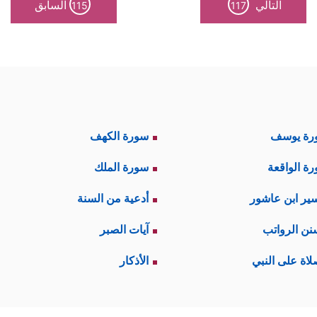
التالي
السابق
115
117
كان عن غير بيِّنة ولا تفكير، وهي عادةٌ مِن عادات ال
منهم.
ا بادر بإنكاره وإعلان البراءة من هذه الآلهة الجامدة ال
تمسُّكه بعبادة الله الواحد الأحد خالق الخلق، ورازقهم، 
رة يوسف
سورة الكهف
ۡ تَعۡبُدُونَ
﴿٧٥﴾
أَنتُمۡ وَءَابَاۤؤُكُمُ ٱلۡأَقۡدَمُونَ
﴿٧٦﴾
فَإِنَّهُمۡ عَدُوࣱّ لِّیۤ إِل
ة الواقعة
سورة الملك
ینِ
﴿٧٩﴾
وَإِذَا مَرِضۡتُ فَهُوَ یَشۡفِینِ
﴿٨٠﴾
وَٱلَّذِی یُمِیتُنِی ثُمَّ یُحۡیِینِ
ير ابن عاشور
أدعية من السنة
نن الرواتب
آيات الصبر
ى ربِّه يدعوه ويتضرَّع إليه، ويسأله الحكمة والصلا
لاة على النبي
الأذكار
 ولم يَنسَ إبراهيمُ في دعائه هذا أن يدعو لأبيه با
 فِی ٱلۡـَٔاخِرِینَ
﴿٨٤﴾
وَٱجۡعَلۡنِی مِن وَرَثَةِ جَنَّةِ ٱلنَّعِیمِ
﴿٨٥﴾
وَٱغۡفِر