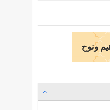
يم ونوح