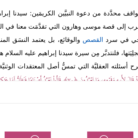
ف محدَّدة من دعوة النبيَّين الكريمَين: سيدنا إبرا
الأقرب إلى قصة موسى وهارون التي تقدَّمَت معنا في المج
ريخي في سرد
القصص
والوقائع، بل يعتمد النسَق المنه
ِيَتها، فلنتدبَّر مِن سيرة سيدنا إبراهيم
عليه السلام
هذ
 أسئلته العقليَّة التي تمسُّ أصل المعتقدات الوثنيّ
ۡ قَالَ لِأَبِیهِ وَقَوۡمِهِۦ مَا تَعۡبُدُونَ
﴿٧٠﴾
قَالُواْ نَعۡبُدُ أَصۡنَامࣰا فَنَظَلُّ لَهَا عَـٰ
 يعبدونها، وما إذا كانت تسمع دعاءهم إذ يدعونها، أ
ذه الأشياء ليس جديرًا بالعبادة.
﴿بَلۡ وَجَدۡنَاۤ ءَابَاۤءَنَا
أجوبة على تساؤلاته تلك سوى قولهم: