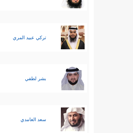
وَمَاۤ أَنَا۠ بِطَارِدِ ٱلۡمُؤۡمِنِینَ
﴿١١٤﴾
إِنۡ أَنَا۠ إِل
ثابتةٌ من ثوابت الدعوة لا ينبغي 
تركي عبيد المري
رابعًا: هنا ظهر الباطل على حقيقت
خامسًا: لم يجِد نوحٌ بُدًّا بعد 
الدعاء الممزوج بالحسرة والألم:
من المؤمنين بعد هلاك الكافرين
بشر لطفي
لَـَٔایَةࣰۖ وَمَا كَانَ أَكۡثَرُهُم مُّؤۡمِنِینَ
﴿١٢١﴾
وَإِنّ
سعد الغامدي