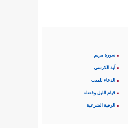
بشر في كلِّ جيلٍ، وهي سببٌ مِن
تي لا ترى، ولا تسمعُ، ولا تضُرُّ،
ومُحيِيهم، ومُميتهم،
غافر
الذنب،
سورة مريم
َّا رَبَّ ٱلۡعَـٰلَمِینَ
﴿٧٧﴾
ٱلَّذِی خَلَقَنِی فَهُوَ
آية الكرسي
﴿٨١﴾
وَٱلَّذِیۤ أَطۡمَعُ أَن یَغۡفِرَ لِی خَطِیۤـَٔتِی
الدعاء للميت
قيام الليل وفضله
ح وقول الصدق الذي يخلِّد ذكره
الرقية الشرعية
﴿رَبِّ هَبۡ لِی حُكۡمࣰا وَأَلۡحِقۡنِی
لمغفرة:
ۡ لِأَبِیۤ إِنَّهُۥ كَانَ مِنَ ٱلضَّاۤلِّینَ
﴿٨٦﴾
وَلَا