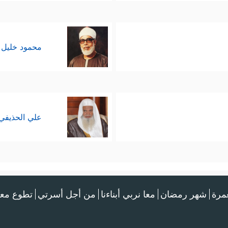
محمود خليل 
علي الحذيفي
عمرة
شهر رمضان
معا نربي أبناءنا
من أجل أسرتي
تطوع معن