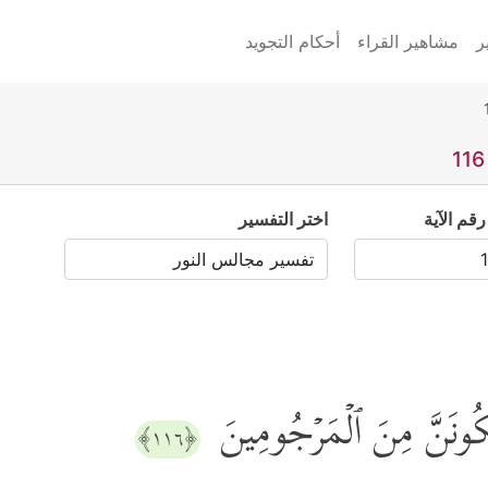
ر
مشاهير القراء
أحكام التجويد
رقم الآية
اختر التفسير
لَتَكُونَنَّ مِنَ ٱلۡمَرۡجُومِینَ
﴿١١٦﴾