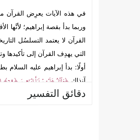
في هذه الآيات يعرِض القرآن مواق
وربما بدأ بقصة إبراهيم؛ لأنَّها 
القرآن لا يعتمد التسلسُل التا
التي يهدِف القرآن إلى تأكيدها وتجل
أولًا: بدأ إبراهيم
عليه السلام
بطرح
﴿وَٱتۡلُ عَلَیۡهِمۡ نَبَأَ إِبۡرَ ٰ⁠هِیمَ
﴿٦٩﴾
إِذ
آنذاك
دقائق التفسير
﴿٧٢﴾
أَوۡ یَنفَعُونَكُمۡ أَوۡ یَضُرُّونَ﴾
.
إنه يسألهم عن هذه الأشياء التي
تضرهم، فالإله الذي لا يقدر على ه
ثانيًا: لم تكن لدى أبيه وقومه 