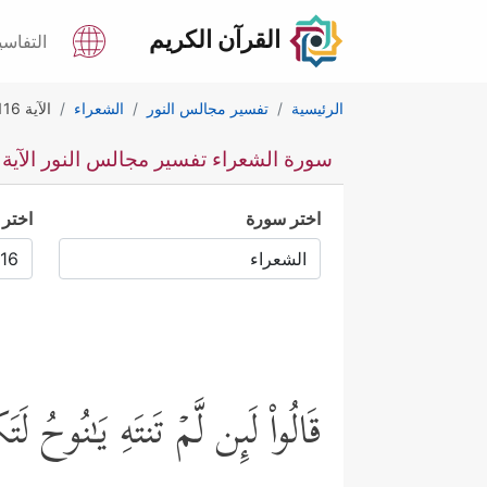
القرآن الكريم
التفاسي
الرئيسية
تفسير مجالس النور
الشعراء
الآية 116
سورة الشعراء تفسير مجالس النور الآية 116
اختر سورة
اختر 
قَالُواْ لَىِٕن لَّمۡ تَنتَهِ یَـٰنُوحُ 