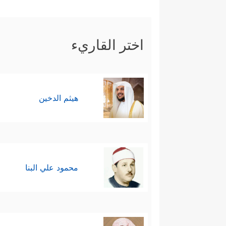
نَـٰدِمِینَ﴾
.
سادسًا: ثم التقيا بالعاقبة البئيس
اختر القاريء
فَأَهۡلَكۡنَـٰهُمۡۚ إِنَّ فِی ذَ ٰ⁠لِكَ لَـَٔایَةࣰۖ وَمَا كَانَ أَكۡثَ
أَكۡثَرُهُم مُّؤۡمِنِینَ
﴿١٥٨﴾
وَإِنَّ رَبَّكَ لَهُوَ ٱلۡع
هيثم الدخين
محمود علي البنا