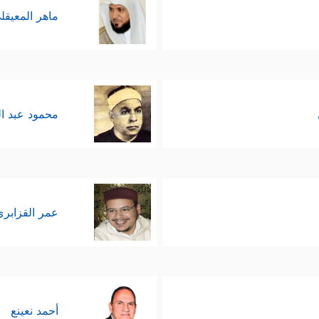
ماهر المعيقل
محمود عبد ا
عمر القزابري
أحمد نعينع