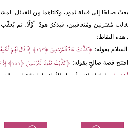
م بعثَ صالحًا إلى قبيلة ثمود، وكلتاهما مِن القبائل الم
الب مُقترنين ومُتعاقبين، فيذكرُ هودًا أوَّلًا، ثم يُعقِّ
 هذه النقاط:
﴿كَذَّبَتۡ عَادٌ ٱلۡمُرۡسَلِینَ
﴿١٢٣﴾
إِذۡ قَالَ لَهُمۡ أَخُوهُم
السلام
بقوله:
﴿كَذَّبَتۡ ثَمُودُ ٱلۡمُرۡسَلِینَ
﴿١٤١﴾
إِذۡ ق
افتتح قصة صالحٍ بقوله:
 وَأَطِیعُونِ﴾
ولولا اختلاف أسماء الأعلام لما فرَّقنا بين القص
 وأنَّ هذه الدعوة دعوة ربَّانيَّة ليس فيها مِن مطمع س
جۡرِیَ إِلَّا عَلَىٰ رَبِّ ٱلۡعَـٰلَمِینَ﴾
﴿وَمَاۤ أَسۡ
، وهكذا قال صالح لقومه: