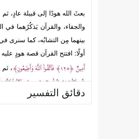
بعثَ الله هودًا إلى قبيلة عادٍ، ث
والجفاء، والقرآن يَذكُرُهما في الغ
بينهما مِن التشابُه، كما سنرى في
أولًا: افتتح القرآن قصة هودٍ
عليه 
أَمِینࣱ
﴿١٢٥﴾
فَٱتَّقُواْ ٱللَّهَ وَأَطِیعُونِ﴾
، ثم 
إِنِّی لَكُمۡ رَسُولٌ أَمِینࣱ
﴿١٤٣﴾
فَٱتَّقُواْ ٱللَّهَ
دقائق التفسير
ثانيًا: كلاهما أكَّد نزاهةَ اليد،
﴿وَمَاۤ أَسۡـَٔلُكُمۡ عَلَیۡهِ مِنۡ أَجۡرٍۖ إِنۡ أَ
لقومِه:
ٱلۡعَـٰلَمِینَ﴾
.