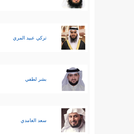
تركي عبيد المري
بشر لطفي
سعد الغامدي