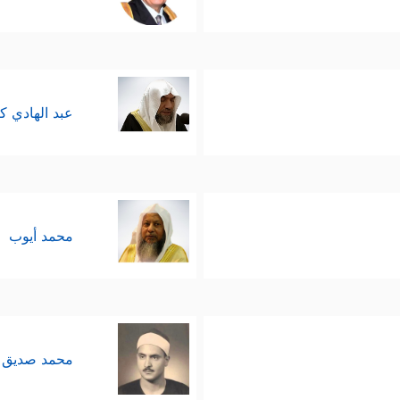
عبد الهادي ك
محمد أيوب
محمد صديق 