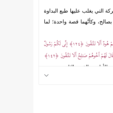
شركة التي يغلب عليها طبع البداوة
ب بصالح، وكأنَّهما قصة واحدة؛ لما
ۡ هُودٌ أَلَا تَـتَّـقُونَ
﴿١٢٤﴾
إِنِّی لَكُمۡ رَسُولٌ
َالَ لَهُمۡ أَخُوهُمۡ صَـٰلِحٌ أَلَا تَـتَّـقُونَ
﴿١٤٢﴾
ة الأولى، والقصة الثانية.
وى رضا الله والجنة، فقد قال هودٌ
ـَٔلُكُمۡ عَلَیۡهِ مِنۡ أَجۡرٍۖ إِنۡ أَجۡرِیَ إِلَّا عَلَىٰ رَبِّ