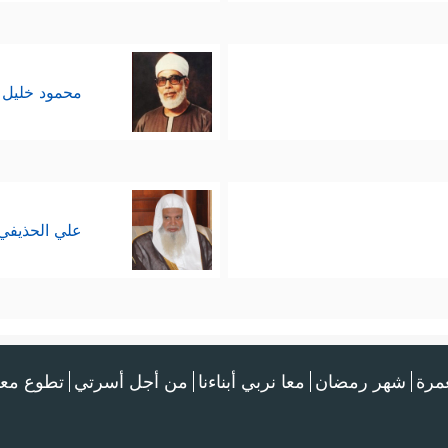
محمود خليل 
علي الحذيفي
عمرة
شهر رمضان
معا نربي أبناءنا
من أجل أسرتي
تطوع معن