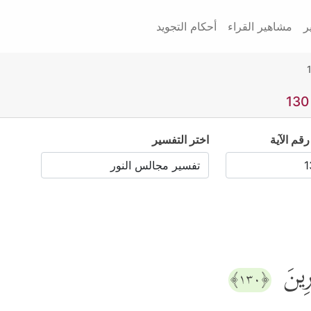
ر
مشاهير القراء
أحكام التجويد
رقم الآية
اختر التفسير
رِینَ
﴿١٣٠﴾