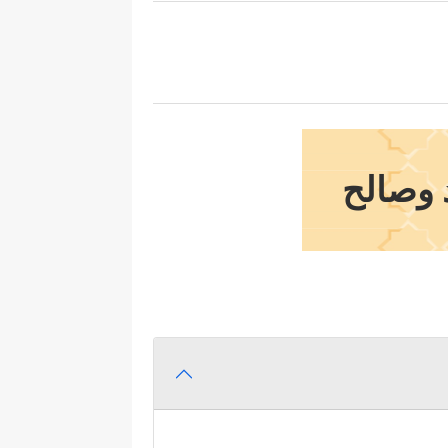
 وصالح