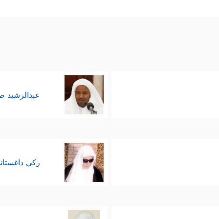
ة؛ حيث حلَّ فيهما عذاب الله بعد كفرِهما وطغيانِهما، أ
رُهُم مُّؤۡمِنِینَ
﴿١٣٩﴾
وَإِنَّ رَبَّكَ لَهُوَ ٱلۡعَزِیزُ ٱلرَّحِیمُ﴾
﴿فَأَ
، وأما ثمود:
َزِیزُ ٱلرَّحِیمُ﴾
.
عبدالرشيد 
زكي داغستان