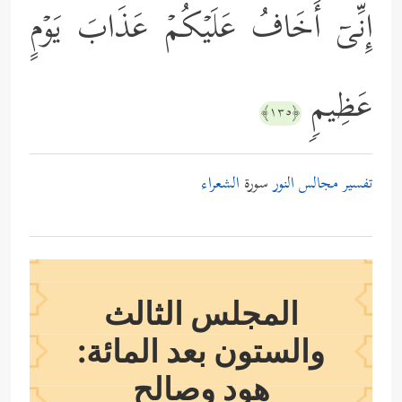
إِنِّیۤ أَخَافُ عَلَیۡكُمۡ عَذَابَ یَوۡمٍ
عَظِیمࣲ
﴿١٣٥﴾
تفسير مجالس النور
سورة
الشعراء
المجلس الثالث
والستون بعد المائة:
هود وصالح