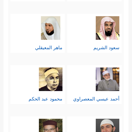
﴿قَالُوۤاْ إِنَّمَاۤ
وبما يَقْرُبُ من هذا ردَّت ثمود:
أَنتَ مِنَ ٱلۡمُسَحَّرِینَ
﴿١٥٣﴾
مَاۤ أَنتَ إِلَّا بَشَرࣱ
مِّثۡلُنَا﴾
.
سعود الشريم
ماهر المعيقلي
خامسًا: اختلَفَت ثمودُ عن عاد بقصة
الناقة، وهي الآية التي طلَبَتْها ثمود من
﴿فَأۡتِ بِـَٔایَةٍ إِن كُنتَ مِنَ ٱلصَّـٰدِقِینَ
﴿١٥٤﴾
نبيِّهم
قَالَ هَـٰذِهِۦ نَاقَةࣱ لَّهَا شِرۡبࣱ وَلَكُمۡ شِرۡبُ یَوۡمࣲ مَّعۡلُومࣲ
أحمد عيسي المعصراوي
محمود عبد الحكم
﴿١٥٥﴾
وَلَا تَمَسُّوهَا بِسُوۤءࣲ فَیَأۡخُذَكُمۡ عَذَابُ یَوۡمٍ
عَظِیمࣲ﴾
﴿فَعَقَرُوهَا
، لكنَّهم ظلموا بها وكفروا