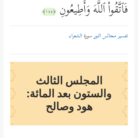
فَٱتَّقُواْ ٱللَّهَ وَأَطِیعُونِ
﴿١٤٤﴾
تفسير مجالس النور
سورة
الشعراء
المجلس الثالث
والستون بعد المائة:
هود وصالح