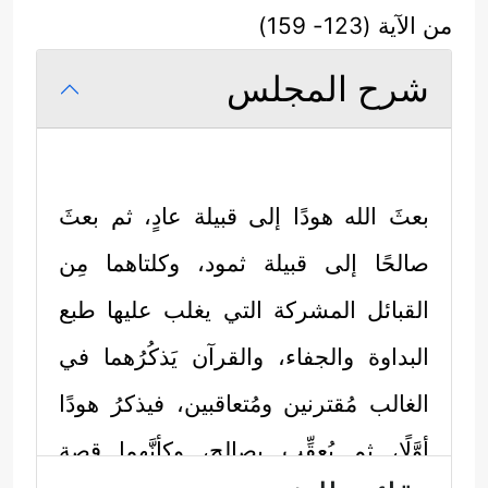
من الآية (123- 159)
شرح المجلس
بعثَ الله هودًا إلى قبيلة عادٍ، ثم بعثَ
صالحًا إلى قبيلة ثمود، وكلتاهما مِن
القبائل المشركة التي يغلب عليها طبع
البداوة والجفاء، والقرآن يَذكُرُهما في
الغالب مُقترنين ومُتعاقبين، فيذكرُ هودًا
أوَّلًا، ثم يُعقِّب بصالح، وكأنَّهما قصة