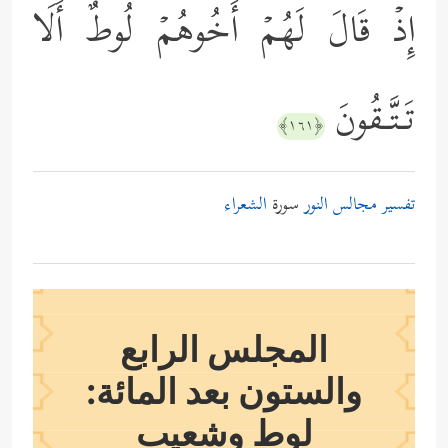
إِذۡ قَالَ لَهُمۡ أَخُوهُمۡ لُوطٌ أَلَا
تَـتَّـقُونَ
﴿١٦١﴾
تفسير مجالس النور
سورة
الشعراء
المجلس الرابع
والستون بعد المائة:
لوط وشعيب