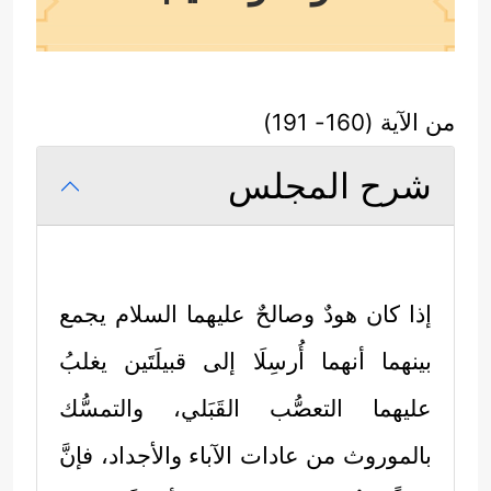
من الآية (160- 191)
شرح المجلس
إذا كان هودٌ وصالحٌ
عليهما السلام
يجمع
بينهما أنهما أُرسِلَا إلى قبيلَتَين يغلبُ
عليهما التعصُّب القَبَلي، والتمسُّك
بالموروث من عادات الآباء والأجداد، فإنَّ