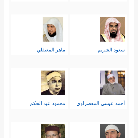
﴿١٧٣﴾
إِنَّ فِی ذَ ٰ⁠لِكَ لَـَٔایَةࣰۖ وَمَا كَانَ أَكۡثَرُهُم مُّؤۡمِنِینَ
﴿١٧٤﴾
وَإِنَّ رَبَّكَ لَهُوَ ٱلۡعَزِیزُ ٱلرَّحِیمُ﴾
.
أما قصة شُعيبٍ مع قومه، فيمكن
تلخيصها كما وردت في هذه الآيات
سعود الشريم
ماهر المعيقلي
بالآتي:
أولًا: بدأ شعيبٌ دعوتَه لقومه بما بدأ به
نوحٌ وهودٌ وصالحٌ ولوطٌ، وقد واجَهَ مثل
﴿كَذَّبَ
ما واجهوا من الإِعراض والتكذيب
أحمد عيسي المعصراوي
محمود عبد الحكم
أَصۡحَـٰبُ لۡـَٔیۡكَةِ ٱلۡمُرۡسَلِینَ
﴿١٧٦﴾
إِذۡ قَالَ لَهُمۡ شُعَیۡبٌ
أَلَا تَـتَّـقُونَ
﴿١٧٧﴾
إِنِّی لَكُمۡ رَسُولٌ أَمِینࣱ
﴿١٧٨﴾