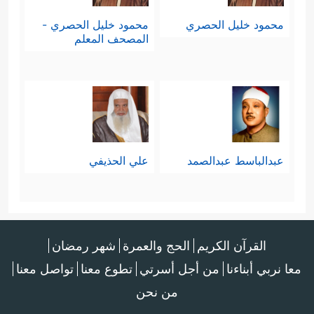
قَالَ رَبِّیۤ أَعۡلَمُ بِمَا تَعۡمَلُونَ﴾
.
محمود خليل الحصري
محمود خليل الحصري -
المصحف المعلم
خامسًا: لقِيَ قومه ما لقِيَتْه الأقوامُ
﴿فَكَذَّبُوهُ
الأخرى جزاءَ تكذيبهم وظلمهم
فَأَخَذَهُمۡ عَذَابُ یَوۡمِ ٱلظُّلَّةِۚ إِنَّهُۥ كَانَ عَذَابَ یَوۡمٍ عَظِیمٍ
﴿١٨٩﴾
إِنَّ فِی ذَ ٰ⁠لِكَ لَـَٔایَةࣰۖ وَمَا كَانَ أَكۡثَرُهُم
عبدالباسط عبدالصمد
علي الحذيفي
مُّؤۡمِنِینَ
﴿١٩٠﴾
وَإِنَّ رَبَّكَ لَهُوَ ٱلۡعَزِیزُ ٱلرَّحِیمُ﴾
.
القرآن الكريم
الحج والعمرة
شهر رمضان
معا نربي أبناءنا
من أجل أسرتي
تطوع معنا
تواصل معنا
من نحن