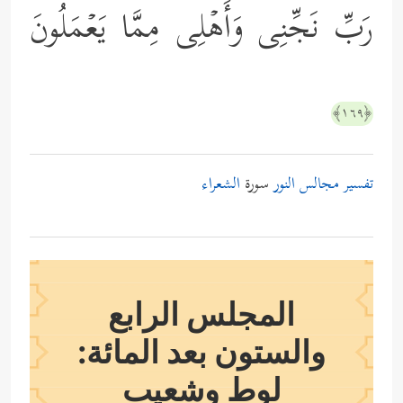
رَبِّ نَجِّنِی وَأَهۡلِی مِمَّا یَعۡمَلُونَ
﴿١٦٩﴾
تفسير مجالس النور
سورة
الشعراء
المجلس الرابع
والستون بعد المائة:
لوط وشعيب