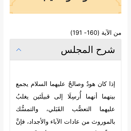
من الآية (160- 191)
شرح المجلس
إذا كان هودٌ وصالحٌ
عليهما السلام
يجمع
بينهما أنهما أُرسِلَا إلى قبيلَتَين يغلبُ
عليهما التعصُّب القَبَلي، والتمسُّك
بالموروث من عادات الآباء والأجداد، فإنَّ