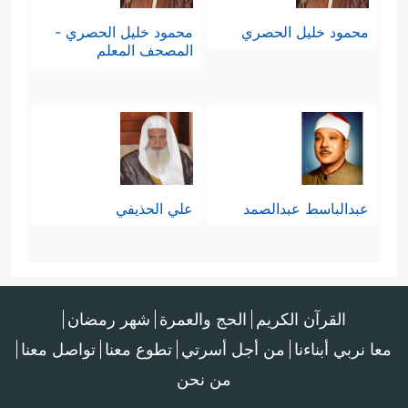
قَالَ رَبِّیۤ أَعۡلَمُ بِمَا تَعۡمَلُونَ﴾
.
محمود خليل الحصري
محمود خليل الحصري -
المصحف المعلم
خامسًا: لقِيَ قومه ما لقِيَتْه الأقوامُ
﴿فَكَذَّبُوهُ
الأخرى جزاءَ تكذيبهم وظلمهم
فَأَخَذَهُمۡ عَذَابُ یَوۡمِ ٱلظُّلَّةِۚ إِنَّهُۥ كَانَ عَذَابَ یَوۡمٍ عَظِیمٍ
﴿١٨٩﴾
إِنَّ فِی ذَ ٰ⁠لِكَ لَـَٔایَةࣰۖ وَمَا كَانَ أَكۡثَرُهُم
عبدالباسط عبدالصمد
علي الحذيفي
مُّؤۡمِنِینَ
﴿١٩٠﴾
وَإِنَّ رَبَّكَ لَهُوَ ٱلۡعَزِیزُ ٱلرَّحِیمُ﴾
.
القرآن الكريم
الحج والعمرة
شهر رمضان
معا نربي أبناءنا
من أجل أسرتي
تطوع معنا
تواصل معنا
من نحن