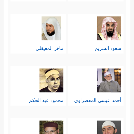
﴿١٧٣﴾
إِنَّ فِی ذَ ٰ⁠لِكَ لَـَٔایَةࣰۖ وَمَا كَانَ أَكۡثَرُهُم مُّؤۡمِنِینَ
﴿١٧٤﴾
وَإِنَّ رَبَّكَ لَهُوَ ٱلۡعَزِیزُ ٱلرَّحِیمُ﴾
.
أما قصة شُعيبٍ مع قومه، فيمكن
تلخيصها كما وردت في هذه الآيات
سعود الشريم
ماهر المعيقلي
بالآتي:
أولًا: بدأ شعيبٌ دعوتَه لقومه بما بدأ به
نوحٌ وهودٌ وصالحٌ ولوطٌ، وقد واجَهَ مثل
﴿كَذَّبَ
ما واجهوا من الإِعراض والتكذيب
أحمد عيسي المعصراوي
محمود عبد الحكم
أَصۡحَـٰبُ لۡـَٔیۡكَةِ ٱلۡمُرۡسَلِینَ
﴿١٧٦﴾
إِذۡ قَالَ لَهُمۡ شُعَیۡبٌ
أَلَا تَـتَّـقُونَ
﴿١٧٧﴾
إِنِّی لَكُمۡ رَسُولٌ أَمِینࣱ
﴿١٧٨﴾