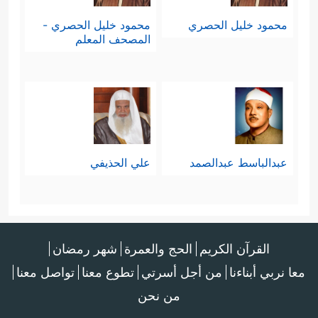
ظُلِمُواْۗ وَسَیَعۡلَمُ ٱلَّذِینَ ظَلَمُوۤاْ أَیَّ مُنقَلَبࣲ یَنقَلِبُونَ﴾
.
محمود خليل الحصري
محمود خليل الحصري -
المصحف المعلم
عبدالباسط عبدالصمد
علي الحذيفي
القرآن الكريم
الحج والعمرة
شهر رمضان
معا نربي أبناءنا
من أجل أسرتي
تطوع معنا
تواصل معنا
من نحن