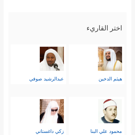
رابعًا: تأكيد العدل الإلهي المطلق، وأنَّ
اللهَ مُنزَّهٌ ـ عن الظلم، وأنَّ ما يُصيب
اختر القاريء
هؤلاء الظالمين إنما هو بما اقترفَتْه
﴿وَمَاۤ
أيديهم دون إكراهٍ، ولا سلب اختيار
أَهۡلَكۡنَا مِن قَرۡیَةٍ إِلَّا لَهَا مُنذِرُونَ
﴿٢٠٨﴾
ذِكۡرَىٰ وَمَا
كُنَّا ظَـٰلِمِینَ﴾
.
هيثم الدخين
عبدالرشيد صوفي
خامسًا: تنزيه القرآن عن وساوس
الشياطين، والفصل التام والحاسم بين
آيات القرآن البيِّنات، وبين ما تُوحِيه
الشياطين إلى أوليائهم من تضليلٍ
محمود علي البنا
زكي داغستاني