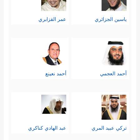
كُلِّ وَادࣲ یَهِیمُونَ
﴿٢٢٥﴾
وَأَنَّهُمۡ یَقُولُونَ مَا لَا
یَفۡعَلُونَ﴾
.
ياسين الجزائري
عمر القزابري
ثم استثنى الذين آمنوا منهم وسخَّروا
﴿إِلَّا ٱلَّذِینَ ءَامَنُواْ
طاقَتَهم لنُصرة الحقِّ وأهلِه
وَعَمِلُواْ ٱلصَّـٰلِحَـٰتِ وَذَكَرُواْ ٱللَّهَ كَثِیرࣰا وَٱنتَصَرُواْ مِنۢ بَعۡدِ
أحمد العجمي
أحمد نعينع
مَا ظُلِمُواْۗ﴾
.
سادسًا: تأكيد معاني التوحيد الحقِّ ونقض
﴿فَلَا تَدۡعُ مَعَ ٱللَّهِ إِلَـٰهًا
الشرك بكلِّ صوره
ءَاخَرَ فَتَكُونَ مِنَ ٱلۡمُعَذَّبِینَ﴾
﴿وَتَوَكَّلۡ عَلَى ٱلۡعَزِیزِ
،
تركي عبيد المري
عبد الهادي كناكري
ٱلرَّحِیمِ﴾
﴿إِنَّهُۥ هُوَ ٱلسَّمِیعُ ٱلۡعَلِیمُ﴾
.
،