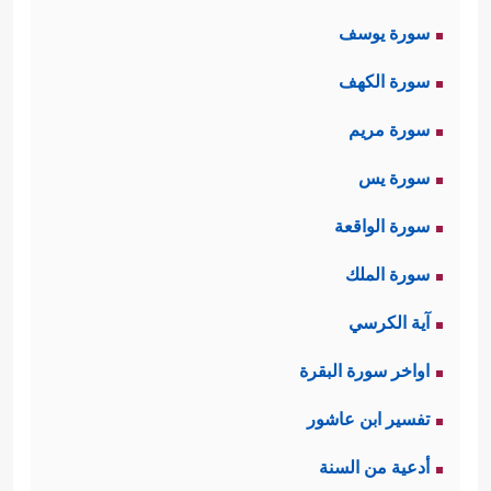
عَلَىٰ قَلۡبِكَ لِتَكُونَ مِنَ ٱلۡمُنذِرِینَ
﴿١٩٤﴾
بِلِسَانٍ
سورة يوسف
عَرَبِیࣲّ مُّبِینࣲ﴾
.
سورة الكهف
ثانيًا: إضافة معنى أنَّ الكتب السابقة
سورة مريم
تشهد لهذا القرآن وتُؤيِّده ولا تُعارِضه
سورة يس
﴿وَإِنَّهُۥ لَفِی زُبُرِ ٱلۡأَوَّلِینَ
﴿١٩٦﴾
أَوَلَمۡ یَكُن لَّهُمۡ ءَایَةً
سورة الواقعة
أَن یَعۡلَمَهُۥ عُلَمَـٰۤؤُاْ بَنِیۤ إِسۡرَ ٰ⁠ۤءِیلَ﴾
.
سورة الملك
ثالثًا: أنَّ هؤلاء المشركين المعانِدين لن
آية الكرسي
يؤمنوا بهذا القرآن، سواء كان الذي
اواخر سورة البقرة
جاءهم به عربيٌّ منهم، أو أعجمي من
تفسير ابن عاشور
غيرهم؛ لأن المسألة عندهم مسألة عنادٍ
أدعية من السنة
واستكبار، وليست مسألة نظرٍ واعتبار،