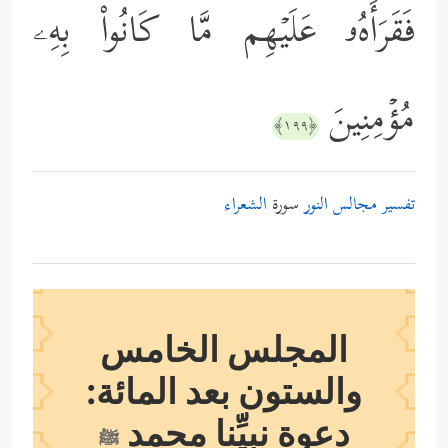
فَقَرَأَهُۥ عَلَیۡهِم مَّا كَانُواْ بِهِۦ
مُؤۡمِنِینَ
﴿١٩٩﴾
تفسير مجالس النور
سورة
الشعراء
المجلس الخامس
والستون بعد المائة:
دعوة نبيِّنا محمد
ﷺ