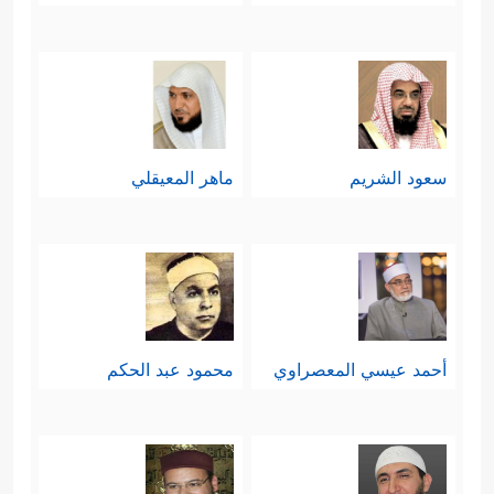
فرعون بأنَّها لا تُسوِّغ الظلمَ الذي أوقَعَه
فرعونُ على بني إسرائيل حتى جعَلَهم
﴿وَتِلۡكَ نِعۡمَةࣱ تَمُنُّهَا عَلَیَّ أَنۡ عَبَّدتَّ بَنِیۤ
عبيدًا له
سعود الشريم
ماهر المعيقلي
إِسۡرَ ٰ⁠ۤءِیلَ﴾
.
رابعًا: انتقل فرعونُ بالحوار إلى
﴿قَالَ فِرۡعَوۡنُ وَمَا
الموضوع الأخطر والأهم:
رَبُّ ٱلۡعَـٰلَمِینَ﴾
، فأجابه موسى
عليه السلام
:
أحمد عيسي المعصراوي
محمود عبد الحكم
﴿قَالَ رَبُّ ٱلسَّمَـٰوَ ٰ⁠تِ وَٱلۡأَرۡضِ وَمَا بَیۡنَهُمَاۤۖ إِن كُنتُم
مُّوقِنِینَ﴾
، فالتفت فرعون إلى حاشيته