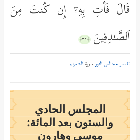
قَالَ فَأۡتِ بِهِۦۤ إِن كُنتَ مِنَ
ٱلصَّـٰدِقِینَ
﴿٣١﴾
تفسير مجالس النور
سورة
الشعراء
المجلس الحادي
والستون بعد المائة:
موسى وهارون