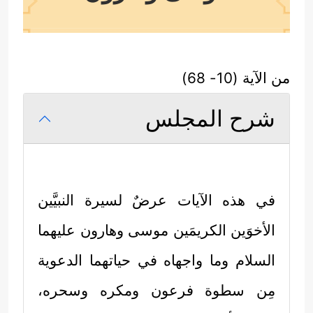
من الآية (10- 68)
شرح المجلس
في هذه الآيات عرضٌ لسيرة النبيَّين
الأخوَين الكريمَين موسى وهارون
عليهما
السلام
وما واجهاه في حياتهما الدعوية
مِن سطوة فرعون ومكره وسحره،