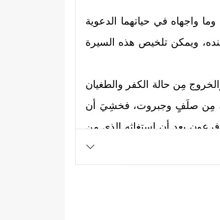
وما واجهاه في حياتهما الدعوية
نده، ويمكن تلخيص هذه السيرة
الخروج مِن حالة الكفر والطغيان
 مِن صلَفٍ وجبروت، فخشِيَ أن
م فرعون بعد أن استغاثه الذي مِن
ه المَدَد، وأن يُرسل معه أخاه
 نَادَىٰ رَبُّكَ مُوسَىٰۤ أَنِ ٱئۡتِ ٱلۡقَوۡمَ ٱلظَّـٰلِمِینَ
َرۡسِلۡ إِلَىٰ هَـٰرُونَ
﴿١٣﴾
وَلَهُمۡ عَلَیَّ ذَنۢبࣱ