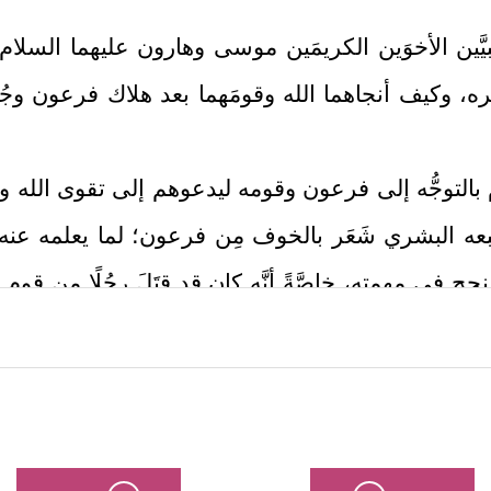
َّين الأخوَين الكريمَين موسى وهارون
عليهما السلام
وكيف أنجاهما الله وقومَهما بعد هلاك فرعون وجُ
بالتوجُّه إلى فرعون وقومه ليدعوهم إلى تقوى الله و
بعه البشري شَعَر بالخوف مِن فرعون؛ لما يعلمه عنه
ح في مهمته، خاصَّةً أنَّه كان قد قتَلَ رجُلًا مِن قو
كيف يرجع إليهم اليوم ناصحًا ومُذكِّرًا ومُحذِّرًا؟
عليم الحكيم، يعرِض ضعفَه وخوالج نفسه، ويطلب من الل
﴿وَإِذۡ
ه سُؤلَه، وطمأَنَه بالمعيَّة الربانيَّة والعناية الإلهيَّة
بِّ إِنِّیۤ أَخَافُ أَن یُكَذِّبُونِ
﴿١٢﴾
وَیَضِیقُ صَدۡرِی وَلَا یَنطَلِقُ لِسَانِی فَأ