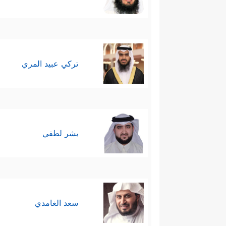
سادسًا: هنا انتقل المشهد كلُّه 
قَبۡلَ أَنۡ ءَاذَنَ لَكُمۡۖ إِنَّهُۥ لَكَبِیرُكُمُ ٱلَّذِی عَلّ
ليس له حدٌّ، لكن حلاوة الإيمان
تركي عبيد المري
﴿قَالُواْ لَا ضَیۡرَۖ إِنَّـاۤ إِلَىٰ رَبِّنَا مُنقَلِبُونَ
﴿٥٠﴾
سابعًا: لم يُشِر القرآن إلى مو
كبرياءه.
بشر لطفي
والظاهر أنَّ فرعون اكتفى بمعاقب
بعد لمواجهة أوْدَت به وبمَن مع
أرض مصر.
سعد الغامدي
فلما علِمَ فرعون بذلك جنَّد جُن