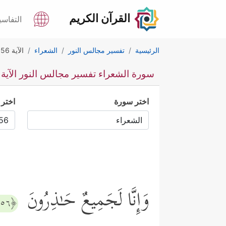
القرآن الكريم
التفاسي
الرئيسية
تفسير مجالس النور
الشعراء
الآية 56
سورة الشعراء تفسير مجالس النور الآية 56
اختر سورة
اختر 
وَإِنَّا لَجَمِیعٌ حَـٰذِرُونَ
﴿٥٦﴾