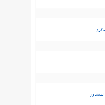
﴿قَالَ ءَامَنتُمۡ لَهُۥ
ذين جمَعَهم لنصرته
أُصَلِّبَنَّكُمۡ أَجۡمَعِینَ﴾
إنَّه الطغيان الذي
كانت أقوى مِن فرعون وتهديداته
ناكري
ة التي أربَكَت فرعون، وأذلَّت
ِنه ما رأى، لكنَّه استدرج فيما
ج الكبرى؛ خروج بني إسرائيل من
المنشاوي
 وهارون ومَن كان معهما مِن بني