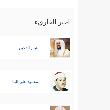
تَسۡتَمِعُونَ﴾
، فأكَّد موسى جوابَه ال
ءَابَاۤىِٕكُمُ ٱلۡأَوَّلِینَ﴾
.
اختر القاريء
هنا حاول فرعون حرفَ مجرى ال
الاستفزاز، وحافَظَ على الحوار ف
تَعۡقِلُونَ﴾
.
هيثم الدخين
هنا لجأ فرعون إلى التهديد ليحسم
ٱتَّخَذۡتَ إِلَـٰهًا غَیۡرِی لَأَجۡعَلَنَّكَ مِنَ ٱلۡمَسۡ
﴿قَالَ أَوَلَوۡ جِئۡتُك
التي وعده الله بها:
محمود علي البنا
وَنَزَعَ یَدَهُۥ فَإِذَا هِیَ بَیۡضَاۤءُ لِلنَّـٰظِرِینَ﴾
.
فلمَّا رأى فرعونُ هذا الذي فوق عل