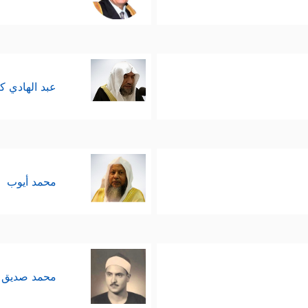
إلى مُواجهةٍ أخرى؛ مواجهة بين فرعون وبين سحرته ال
َمَكُمُ ٱلسِّحۡرَ فَلَسَوۡفَ تَعۡلَمُونَۚ لَأُقَطِّعَنَّ أَیۡدِیَكُمۡ وَأَرۡجُلَكُم مِّنۡ خِلَـٰفࣲ وَلَ
 في قلوب هؤلاء السحرة بعد أن ذاقُوها منذ لحظات 
عبد الهادي ك
إِنَّا نَطۡمَعُ أَن یَغۡفِرَ لَنَا رَبُّنَا خَطَـٰیَـٰنَاۤ أَن كُنَّاۤ أَوَّلَ ٱلۡمُؤۡمِنِینَ﴾
.
قف فرعون مِن موسى نفسه بعد هذه المواجهة الصاخِبَ
محمد أيوب
ة السحرة ولم يجرؤ على التعرُّض لموسى بعد أن رأى م
ه؛ حيث أمر الله موسى بأن يقودَ بنفسه عمليةَ الخرو
محمد صديق 
ده، وجيَّش جيشَه وتبِعَهم، فأغرقه الله وأنجَى موسى