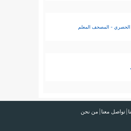
﴿٥٣
إِنَّ هَـٰۤـؤُلَاۤءِ لَشِرۡذِمَةࣱ قَلِیلُونَ
﴿٥٤﴾
رِیمࣲ
﴿٥٨﴾
كَذَ ٰ⁠لِكَۖ وَأَوۡرَثۡنَـٰهَا بَنِیۤ إِسۡرَ ٰ⁠ۤءِیلَ
الحصري - المصحف المعلم
ِیَ رَبِّی سَیَهۡدِینِ
﴿٦٢﴾
فَأَوۡحَیۡنَاۤ إِلَىٰ مُوسَىٰۤ
وسَىٰ وَمَن مَّعَهُۥۤ أَجۡمَعِینَ
﴿٦٥﴾
ثُمَّ أَغۡرَقۡنَا
ا
تواصل معنا
من نحن