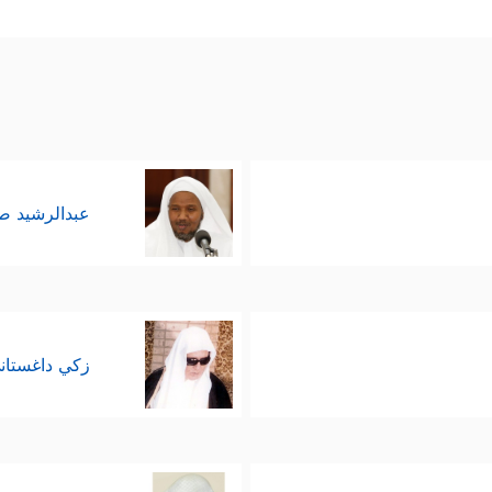
أول بثقةٍ ورباطة جَأشٍ، وبما يصدم عقيدة فرعون ودعوا
﴿قَالَ إِنَّ رَسُولَكُمُ ٱلَّذِیۤ أُرۡسِلَ إِلَیۡكُمۡ لَمَجۡن
حوار بشَتمه لموسى
﴿قَالَ رَ
ي طريقه الصحيح، كأنَّه لم يسمع تلك الشَّتِيمة:
عبدالرشيد 
 الأمر بقوة السلطة لا بقوة الحجَّة، كعادة الفراعن
جُونِینَ﴾
، أمَّا موسى
عليه السلام
فقد لجأ إلى ما عنده م
َ بِشَیۡءࣲ مُّبِینࣲ
﴿٣٠﴾
قَالَ فَأۡتِ بِهِۦۤ إِن كُنتَ مِنَ ٱلصَّـٰدِقِینَ
﴿٣١﴾
ف
زكي داغستان
مه وفوق طاقته، والذي ينزع عنه رِداءَ ألوهيَّته وربوبيّ