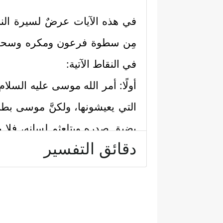
في هذه الآيات عرضٌ لسيرة النبي
مِن سطوة فرعون ومكره وسحره، 
في النقاط الآتية:
أولًا: أمر الله موسى
عليه السلام
التي يعيشونها، ولكنَّ موسى بط
يضيق صدره ويتلعثم لسانه، فلا ينج
دقائق التفسير
شيعته، فهرب منهم خائِفًا يترقَّب، ف
لكلِّ ذلك وقف موسى أمام ربه ال
هارون
عليهما السلام
، فاستجابَ الل
﴿١٠﴾
قَوۡمَ فِرۡعَوۡنَۚ أَلَا یَتَّقُونَ
﴿١١﴾
قَالَ رَ