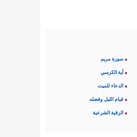
 السماحَ لبني إسرائيل بالخروج
إِسۡرَ ٰ⁠ۤءِیلَ﴾
.
فولته، ومذكِّرًا له بقتله للرجل
ٱلۡكَـٰفِرِینَ﴾
.
سورة مريم
﴿قَالَ فَعَلۡتُهَاۤ إِذࣰا وَأَنَا۠ مِنَ ٱلضَّاۤلِّینَ
سالته:
آية الكرسي
نَّها لا تُسوِّغ الظلمَ الذي أوقَعَه
الدعاء للميت
قيام الليل وفضله
﴿قَالَ
فأجابه موسى
عليه السلام
:
الرقية الشرعية
﴿قَالَ لِمَنۡ حَوۡلَهُۥۤ أَلَا
هكِّمًا بموسى: