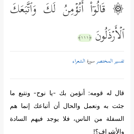
۞ قَالُوۤاْ أَنُؤۡمِنُ لَكَ وَٱتَّبَعَكَ
ٱلۡأَرۡذَلُونَ
﴿١١١﴾
تفسير المختصر
سورة
الشعراء
قال له قومه: أنؤمن بك -يا نوح- ونتبع ما
جئت به ونعمل والحال أن أتباعك إنما هم
السفلة من الناس، فلا يوجد فيهم السادة
والأشراف؟!