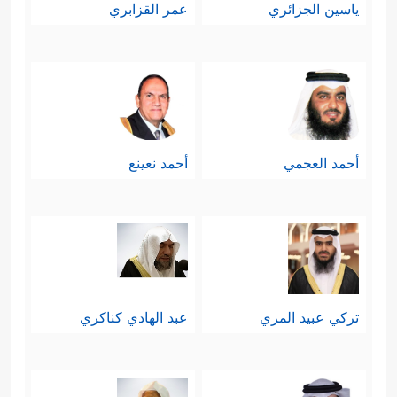
ياسين الجزائري
عمر القزابري
أحمد العجمي
أحمد نعينع
تركي عبيد المري
عبد الهادي كناكري