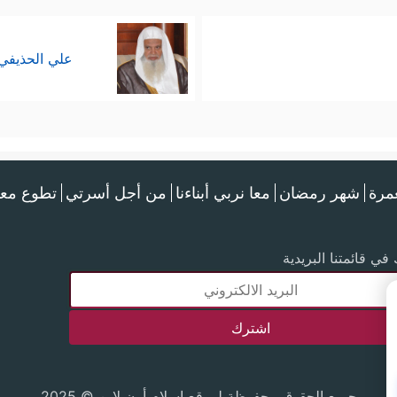
علي الحذيفي
عمرة
شهر رمضان
معا نربي أبناءنا
من أجل أسرتي
تطوع معن
في قائمتنا البريدية
جميع الحقوق محفوظة لموقع إسلام أون لاين © 2025