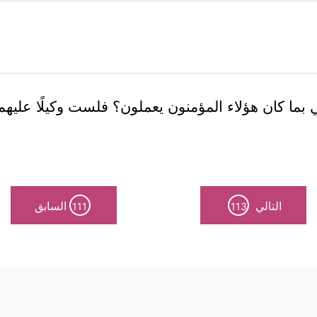
ي بما كان هؤلاء المؤمنون يعملون؟ فلست وكيلًا عليه
التالي
السابق
111
113