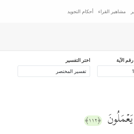
ر
مشاهير القراء
أحكام التجويد
رقم الآية
اختر التفسير
یَعۡمَلُونَ
﴿١١٢﴾