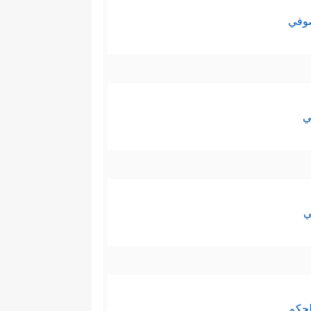
صوفي
ي
ي
لحكم