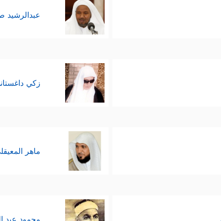
عبدالرشيد 
زكي داغستان
ماهر المعيقل
محمود عبد ا