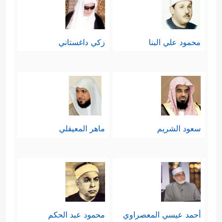
محمود علي البنا
زكي داغستاني
سعود الشريم
ماهر المعيقلي
أحمد عيسي المعصراوي
محمود عبد الحكم