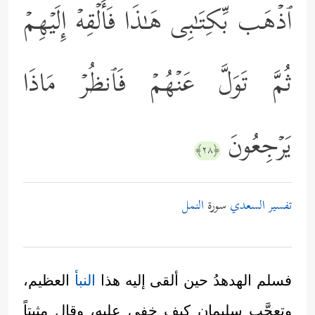
ٱذۡهَب بِّكِتَـٰبِی هَـٰذَا فَأَلۡقِهۡ إِلَیۡهِمۡ
ثُمَّ تَوَلَّ عَنۡهُمۡ فَٱنظُرۡ مَاذَا
یَرۡجِعُونَ
﴿٢٨﴾
تفسير السعدي
سورة
النمل
فسلم الهدهدُ حين ألقى إليه هذا
النبأ
العظيم،
وتعجَّب سليمان كيف خفي عليه، وقال مثبتاً