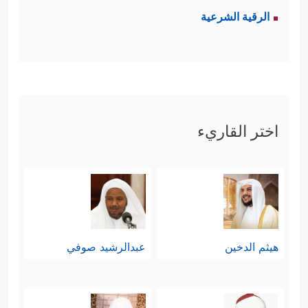
الرقية الشرعية
اختر القاريء
هيثم الدخين
عبدالرشيد صوفي