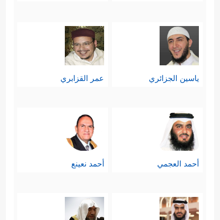
ياسين الجزائري
عمر القزابري
أحمد العجمي
أحمد نعينع