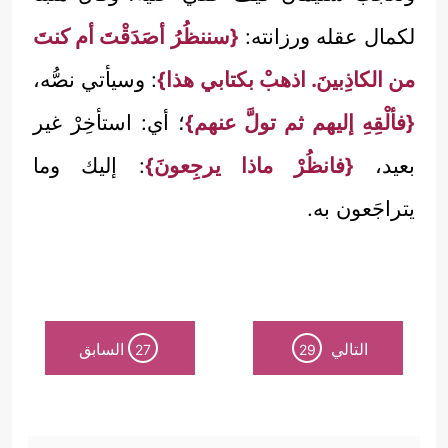
لكمال عقله ورزانته:
{سننظُرُ أصَدَقْتَ أم كنتَ
من الكاذِبينَ. اذهبْ بكتابي هذا}
: وسيأتي نصُّه،
{فألْقِهِ إليهم ثم تولَّ عنهم}
؛ أي: استأخِرْ غير
بعيد،
{فانظُرْ ماذا يرجِعونَ}
: إليك وما
يتراجَعون به.
التالي
السابق
27
29