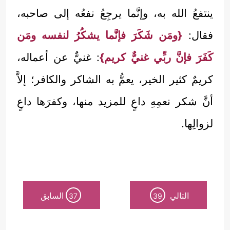
ينتفعُ الله به، وإنَّما يرجِعُ نفعُه إلى صاحبه،
فقال:
{ومَن شَكَرَ فإنَّما يشكُرُ لنفسه ومَن
كَفَرَ فإنَّ ربِّي غنيٌّ كريم}
: غنيٌّ عن أعماله،
كريمٌ كثير الخير، يعمُّ به الشاكر والكافر؛ إلاَّ
أنَّ شكر نعمِهِ داعٍ للمزيد منها، وكفرَها داعٍ
لزوالِها.
التالي
السابق
37
39