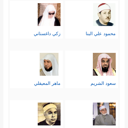
محمود علي البنا
زكي داغستاني
سعود الشريم
ماهر المعيقلي