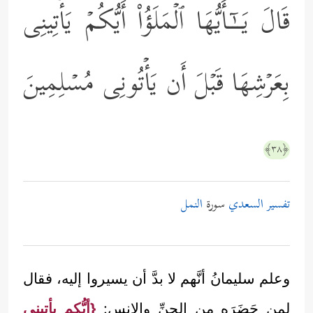
قَالَ یَــٰۤـأَیُّهَا ٱلۡمَلَؤُاْ أَیُّكُمۡ یَأۡتِینِی
بِعَرۡشِهَا قَبۡلَ أَن یَأۡتُونِی مُسۡلِمِینَ
﴿٣٨﴾
تفسير السعدي
سورة
النمل
وعلم سليمانُ أنَّهم لا بدَّ أن يسيروا إليه، فقال
لمن حَضَرَه من الجنِّ والإنس:
{أيُّكم يأتيني