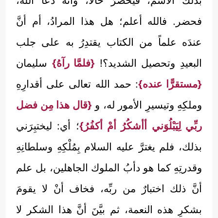
بذلك الاسم، فيحضرَ حالاً، وأنَّه دعا الله،
فحضر. فالله أعلم؛ هل هذا المرادُ، أم أنَّ
عندَه علماً من الكتاب يقتدِرُ به على جلب
البعيدِ وتحصيل الشديد؟!
{فلمَّا رآهُ}
سليمان
{مستقرًّا عنده}
: حمد الله تعالى على أقدارِهِ
وملكِهِ وتيسيرِ الأمور له، و
{قال هذا مِن فضل
ربِّي لِيَبْلُوَني أأشكُرُ أمْ أكفُرُ}
؛ أي: ليختبِرَني
بذلك، فلم يغترَّ عليه السلام بِمُلْكِهِ وسلطانِهِ
وقدرتِهِ كما هو دأبُ الملوك الجاهلين، بل علم
أنَّ ذلك اختبارٌ من ربِّه، فخاف أنْ لا يقومَ
بشكرِ هذه النعمة، ثم بيَّنَ أنَّ هذا الشكر لا