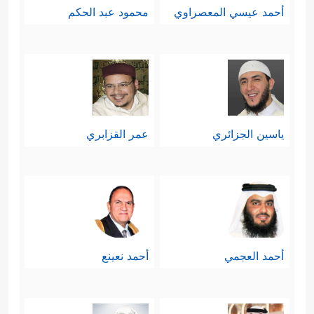
أحمد عيسي المعصراوي
محمود عبد الحكم
ياسين الجزائري
عمر القزابري
أحمد العجمي
أحمد نعينع