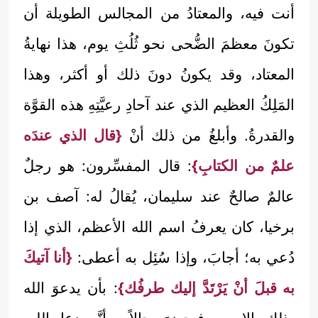
أنت فيه، والمعتادُ من المجالس الطويلة أن
تكونَ معظمَ الضُّحى نحو ثُلُثِ يوم، هذا نهايةُ
المعتاد، وقد يكونُ دونَ ذلك أو أكثر، وهذا
المَلِكُ العظيم الذي عند آحادِ رعيَّتِهِ هذه القوَّة
والقدرةُ. وأبلغُ من ذلك أنْ
{قال الذي عندَه
علمٌ من الكتابِ}
: قال المفسِّرون: هو رجلٌ
عالمٌ صالحٌ عند سليمان، يُقالُ له: آصف بن
برخيا، كان يعرفُ اسم الله الأعظم، الذي إذا
دُعي به؛ أجابَ، وإذا سُئِل به أعطى:
{أنا آتيكَ
به قبلَ أنْ يَرْتَدَّ إليك طرفُك}
: بأن يدعوَ الله