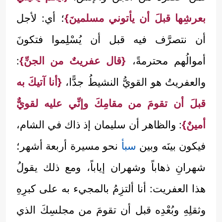
بعرشِها قبلَ أن يأتوني مسلمينَ}
؛ أي: لأجل
أن نتصرَّف فيه قبل أن يُسْلِموا فتكونَ
أموالُهم محترمةً،
{قال عفريتٌ من الجنِّ}
:
والعفريتُ هو القويُّ النشيطُ جدًّا،
{أنا آتيكَ به
قبلَ أن تقومَ من مقامِكَ وإنِّي عليه لقويٌّ
أمينٌ}
: والظاهر أن سليمان إذ ذاك في الشام،
فيكون بينَه وبين
سبأ
نحو مسيرة أربعة أشهر؛
شهرانِ ذهاباً وشهران إياباً، ومع ذلك يقولُ
هذا العفريت: أنا ألتزِمُ بالمجيء به على كبرِهِ
وثقلِهِ وبُعْدِه قبل أن تقومَ من مجلسِكَ الذي