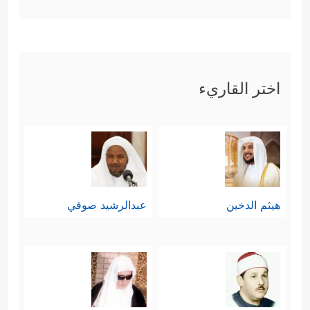
اختر القاريء
هيثم الدخين
عبدالرشيد صوفي