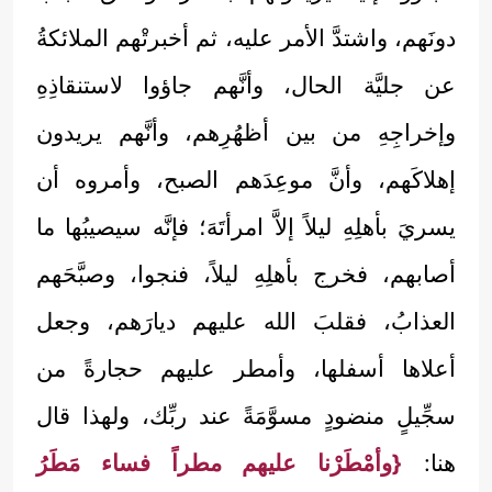
دونَهم، واشتدَّ الأمر عليه، ثم أخبرتْهم الملائكةُ
عن جليَّة الحال، وأنَّهم جاؤوا لاستنقاذِهِ
وإخراجِهِ من بين أظهُرِهم، وأنَّهم يريدون
إهلاكَهم، وأنَّ موعِدَهم الصبح، وأمروه أن
يسريَ بأهلِهِ ليلاً إلاَّ امرأتَهَ؛ فإنَّه سيصيبُها ما
أصابهم، فخرج بأهلِهِ ليلاً، فنجوا، وصبَّحَهم
العذابُ، فقلبَ الله عليهم ديارَهم، وجعل
أعلاها أسفلها، وأمطر عليهم حجارةً من
سجِّيلٍ منضودٍ مسوَّمَةً عند ربِّك، ولهذا قال
هنا:
{وأمْطَرْنا عليهم مطراً فساء مَطَرُ