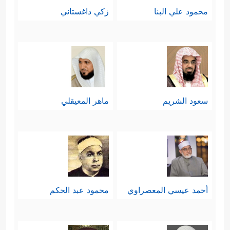
محمود علي البنا
زكي داغستاني
سعود الشريم
ماهر المعيقلي
أحمد عيسي المعصراوي
محمود عبد الحكم