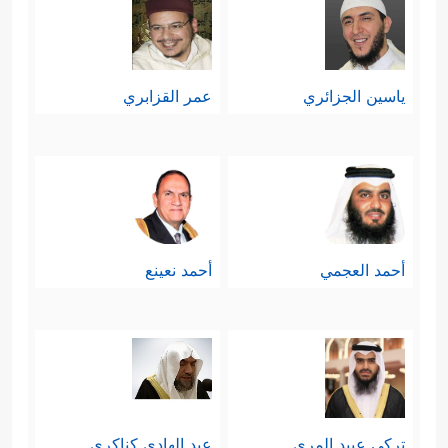
ياسين الجزائري
عمر القزابري
أحمد العجمي
أحمد نعينع
تركي عبيد المري
عبد الهادي كناكري