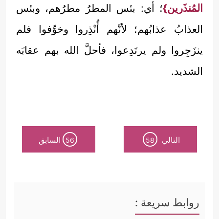
المُنذَرين}
؛ أي: بئس المطرُ مطرُهم، وبئس
العذابُ عذابُهم؛ لأنَّهم أُنْذِروا وخوِّفوا فلم
ينزَجِروا ولم يرتَدِعوا، فأحلَّ الله بهم عقابَه
الشديد.
التالي
السابق
56
58
روابط سريعة :