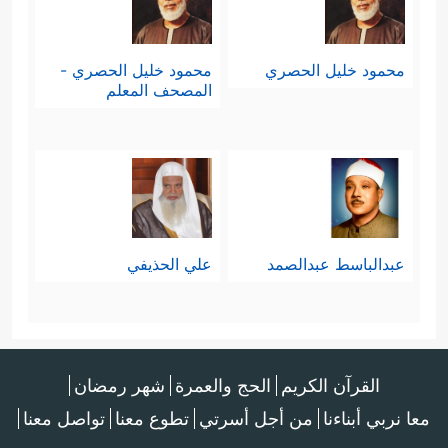
محمود خليل الحصري
محمود خليل الحصري -
المصحف المعلم
عبدالباسط عبدالصمد
علي الحذيفي
القرآن الكريم
الحج والعمرة
شهر رمضان
معا نربي أبناءنا
من أجل أسرتي
تطوع معنا
تواصل معنا