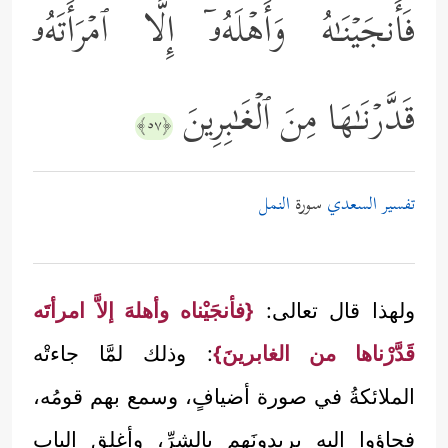
فَأَنجَیۡنَـٰهُ وَأَهۡلَهُۥۤ إِلَّا ٱمۡرَأَتَهُۥ
قَدَّرۡنَـٰهَا مِنَ ٱلۡغَـٰبِرِینَ
﴿٥٧﴾
تفسير السعدي
سورة
النمل
ولهذا قال تعالى:
{فأنجَيْناه وأهلهَ إلاَّ امرأتَه
قَدَّرْناها من الغابرينَ}
: وذلك لمَّا جاءتْه
الملائكةُ في صورة أضيافٍ، وسمع بهم قومُه،
فجاؤوا إليه يريدونَهم بالشرِّ، وأغلق الباب