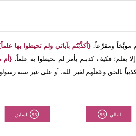
بِّخاً ومقرِّعاً:
{أكذَّبْتُم بآياتي ولم تحيطوا بها علماً}
 إلا بعلم؛ فكيف كذبتم بأمر لم تحيطوا به علماً.
{أم م
اً بالحق وعَمَلَهم لغير الله، أو على غير سنة رسوله
التالي
السابق
83
85