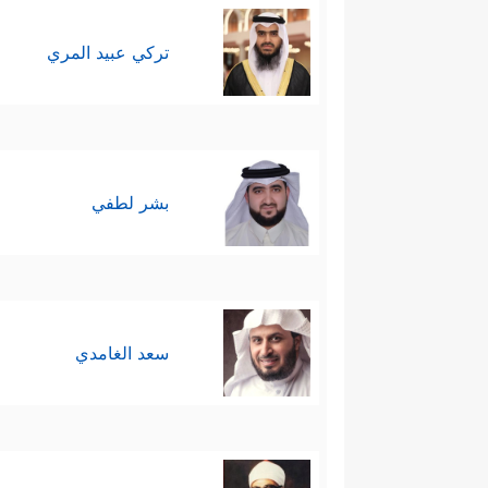
تركي عبيد المري
بشر لطفي
سعد الغامدي