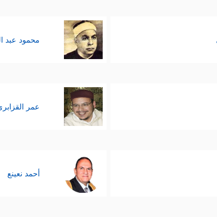
محمود عبد ا
عمر القزابري
أحمد نعينع