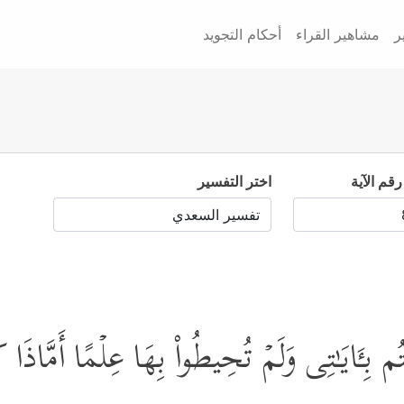
ر
مشاهير القراء
أحكام التجويد
رقم الآية
اختر التفسير
ُم بِـَٔایَـٰتِی وَلَمۡ تُحِیطُواْ بِهَا عِلۡمًا أَمَّاذَا