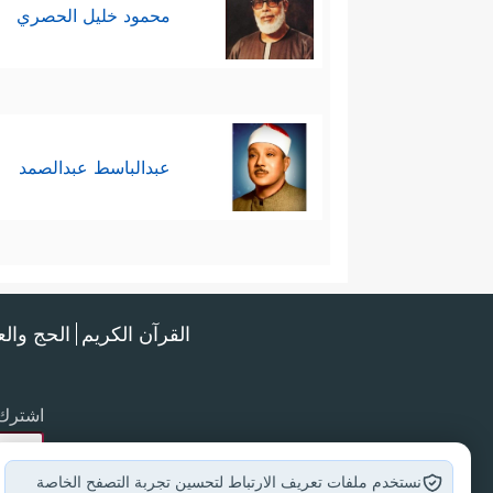
محمود خليل الحصري
عبدالباسط عبدالصمد
القرآن الكريم
الحج وال
اشترك 
نستخدم ملفات تعريف الارتباط لتحسين تجربة التصفح الخاصة