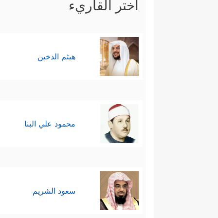
اختر القاريء
هيثم الدخين
محمود علي البنا
سعود الشريم