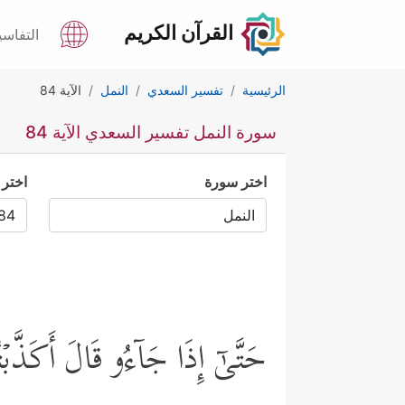
القرآن الكريم
التفاسي
الرئيسية
تفسير السعدي
النمل
الآية 84
سورة النمل تفسير السعدي الآية 84
اختر سورة
اختر 
حَتَّىٰۤ إِذَا جَاۤءُو قَالَ أَكَذَّبۡت