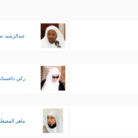
عبدالرشيد 
زكي داغستان
ماهر المعيقل