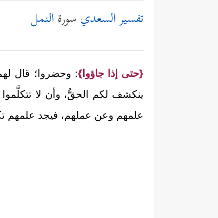
تفسير السعدي
سورة
النمل
{حتى إذا جاؤوا}
: وحضروا؛ قال لهم مو
ينكشف لكم الحقُّ، وأن لا تتكلَّموا
علمهم وعن عملهم، فيجد علمهم تكذيب