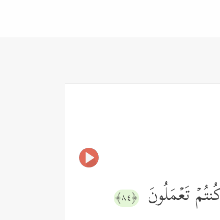
 كُنتُمۡ تَعۡمَلُونَ
﴿٨٤﴾