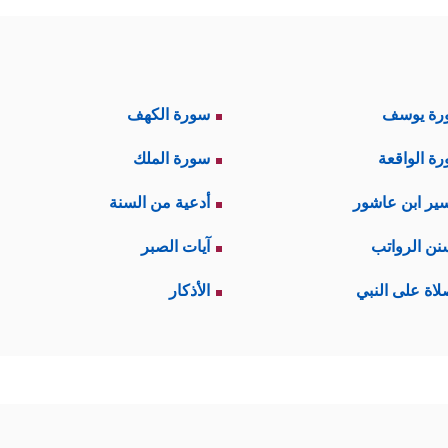
رة يوسف
سورة الكهف
ة الواقعة
سورة الملك
ير ابن عاشور
أدعية من السنة
نن الرواتب
آيات الصبر
لاة على النبي
الأذكار