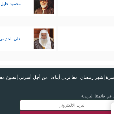
محمود خليل 
علي الحذيفي
عمرة
شهر رمضان
معا نربي أبناءنا
من أجل أسرتي
تطوع معن
في قائمتنا البريدية