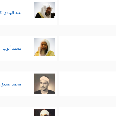
عبد الهادي ك
محمد أيوب
محمد صديق 