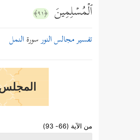
ٱلۡمُسۡلِمِینَ
﴿٩١﴾
تفسير مجالس النور
سورة
النمل
المجلس ال
من الآية (66- 93)