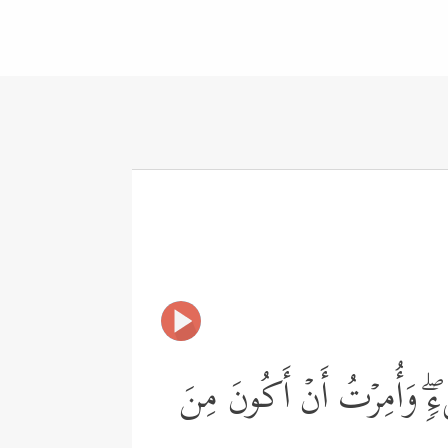
یۡءࣲۖ وَأُمِرۡتُ أَنۡ أَكُونَ مِنَ