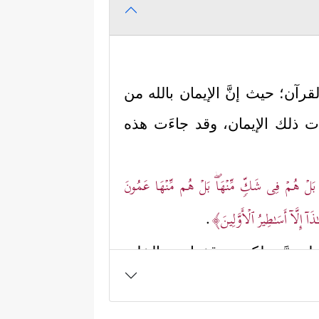
 القرآن؛ حيث إنَّ الإيمان بالله من
ات ذلك الإيمان، وقد جاءَت هذه
ِۚ بَلۡ هُمۡ فِی شَكࣲّ مِّنۡهَاۖ بَلۡ هُم مِّنۡهَا عَمُونَ
اۤ إِلَّاۤ أَسَـٰطِیرُ ٱلۡأَوَّلِینَ﴾
.
 مرَّة، لكي يتوقفوا عند الخلق
ُمۡ صَـٰدِقِینَ﴾
.
الفكر وغلق منافذه، وتعطيل أدواته