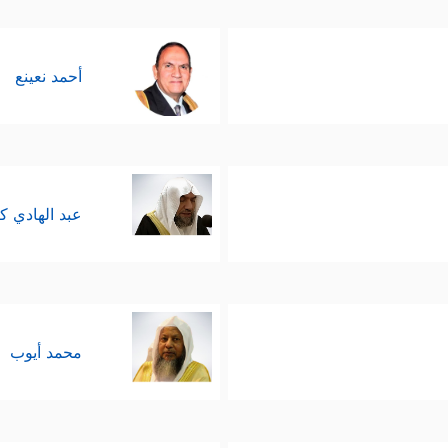
أحمد نعينع
عبد الهادي ك
محمد أيوب