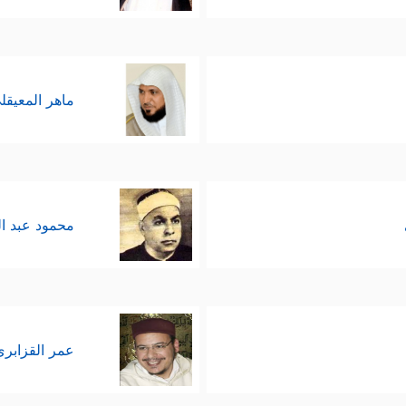
ماهر المعيقل
محمود عبد ا
عمر القزابري