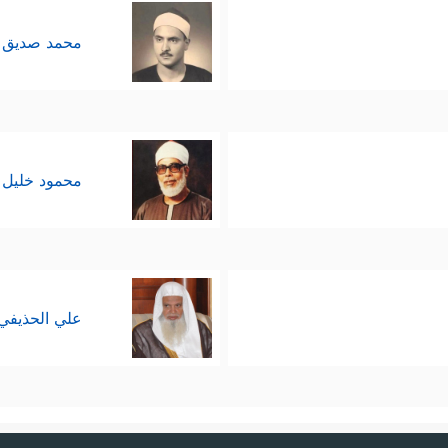
محمد صديق 
محمود خليل 
علي الحذيفي