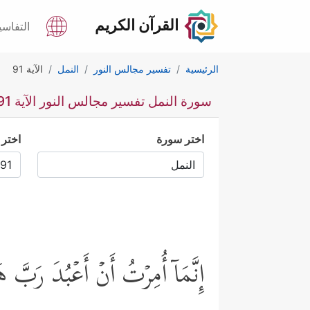
القرآن الكريم
التفاسي
الرئيسية
تفسير مجالس النور
النمل
الآية 91
سورة النمل تفسير مجالس النور الآية 91
اختر سورة
اختر 
إِنَّمَاۤ أُمِرۡتُ أَنۡ أَعۡبُدَ رَبَّ