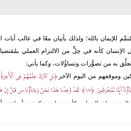
لمُتمِّم للإيمان بالله؛ ولذلك يأتِيان معًا في غالب آيات
الإنسان كأنه في حِلٍّ من الالتزام العملي بمُقتضي
علَّق به من تصوُّرات وتساؤُلات، وكما يأتي:
﴿بَلِ ٱدَّ ٰ⁠رَكَ عِلۡمُهُمۡ فِی ٱلۡأَخِرَة
كين وموقفهم من اليوم الآخر
َاۤؤُنَاۤ أَىِٕنَّا لَمُخۡرَجُونَ
﴿٦٧﴾
لَقَدۡ وُعِدۡنَا هَـٰذَا نَحۡنُ وَءَابَاۤؤُنَا مِن قَبۡلُ إِنۡ هَـٰذَ
 المبني على الجهل، وكأنهم يعلمون كيف بدأ خلقهم أول
﴿وَیَقُولُونَ مَتَىٰ هَـٰذَا ٱلۡوَعۡدُ إِن كُنت
الذات، وكان مُنتهى حُجَّتهم
 الإنكار أو الاستِبعاد إنما هو الجهل المتعمَّد بتعطيل 