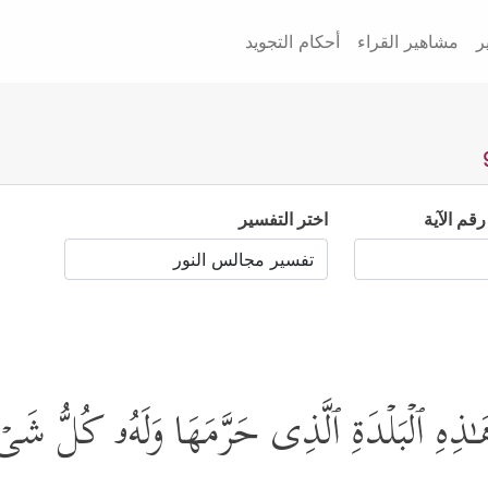
ر
مشاهير القراء
أحكام التجويد
رقم الآية
اختر التفسير
 هَـٰذِهِ ٱلۡبَلۡدَةِ ٱلَّذِی حَرَّمَهَا وَلَهُۥ كُلُّ شَ