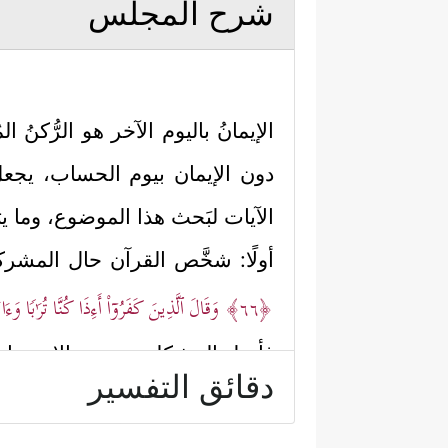
شرح المجلس
الإيمانُ باليوم الآخر هو الرُّكنُ ا
دون الإيمان بيوم الحساب، يجعل 
الآيات لبَحث هذا الموضوع، وما يت
أولًا: شخَّص القرآن حال المشر
﴿٦٦﴾
وَقَالَ ٱلَّذِینَ كَفَرُوۤاْ أَءِذَا كُنَّا تُرَ ٰ⁠بࣰا وَءَاب
فأصل المشكلة عندهم: الاستِبعاد
دقائق التفسير
الثاني. إنه نوعٌ من الغرور وخِداع 
ثانيًا: أكَّد القرآن أن سبَبَ هذا