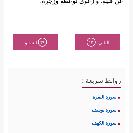
عن قتلِهِ، وارْعوى لوعظِهِ وزجرِهِ.
التالي
السابق
17
19
روابط سريعة :
سورة البقرة
سورة يوسف
سورة الكهف