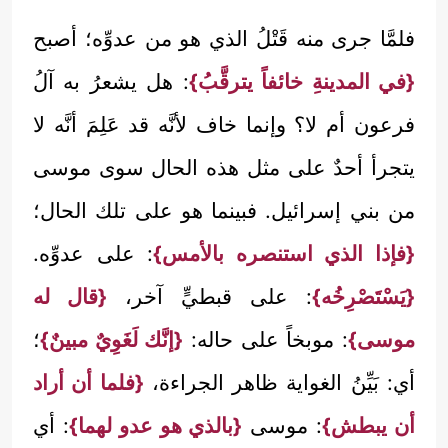
فلمَّا جرى منه قَتْلُ الذي هو من عدوِّه؛ أصبح
{في المدينةِ خائفاً يترقَّبُ}
: هل يشعرُ به آلُ
فرعون أم لا؟ وإنما خاف لأنَّه قد عَلِمَ أنَّه لا
يتجرأ أحدٌ على مثل هذه الحال سوى موسى
من بني إسرائيل. فبينما هو على تلك الحال؛
{فإذا الذي استنصره بالأمس}
: على عدوِّه.
{يَسْتَصْرِخُه}
: على قبطيٍّ آخر،
{قال له
موسى}
: موبخاً على حاله:
{إنَّك لَغَوِيٌ مبينٌ}
؛
أي: بَيِّنُ الغواية ظاهر الجراءة،
{فلما أن أراد
أن يبطش}
: موسى
{بالذي هو عدو لهما}
: أي