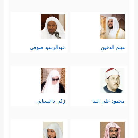
هيثم الدخين
عبدالرشيد صوفي
محمود علي البنا
زكي داغستاني