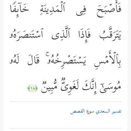
فَأَصۡبَحَ فِی ٱلۡمَدِینَةِ خَاۤىِٕفࣰا
یَتَرَقَّبُ فَإِذَا ٱلَّذِی ٱسۡتَنصَرَهُۥ
بِٱلۡأَمۡسِ یَسۡتَصۡرِخُهُۥۚ قَالَ لَهُۥ
مُوسَىٰۤ إِنَّكَ لَغَوِیࣱّ مُّبِینࣱ
﴿١٨﴾
تفسير السعدي
سورة
القصص