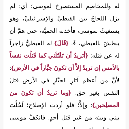
له وللمخاصِم المستصرِخ لموسى؛ أي: لم
يزل اللجاجُ بين القبطيِّ والإسرائيليِّ، وهو
يستغيثُ بموسى، فأخذته الحميَّة، حتى همَّ أن
يبطشَ بالقبطي، فَـ
{قَالَ}
له القبطيُّ زاجراً
له عن قتله:
{أتريدُ أن تَقْتُلَني كما قَتَلْت نفساً
بالأمس إن تريدُ إلاَّ أن تكونَ جبَّاراً في الأرض}
:
لأنَّ من أعظم آثارِ الجبَّارِ في الأرض قتلَ
النفس بغير حق.
{وما تريدُ أن تكونَ من
المصلِحين}
: وإلاَّ؛ فلو أردت الإصلاح؛ لَحُلْتَ
بيني وبينَه من غير قتل أحدٍ. فانكفَّ موسى