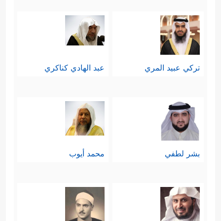
سادسًا: أكَّد القرآنُ أنَّ الهدايةَ بيدِ الله
وحده على وفق سُننه في الابتلاء
والاختبار، وليست بالأمانيِّ؛ فمَن اختارَ
تركي عبيد المري
عبد الهادي كناكري
طريقَ الهداية هُدِيَ، ومَن اختارَ طريق
﴿إِنَّكَ لَا تَهۡدِی مَنۡ أَحۡبَبۡتَ وَلَـٰكِنَّ
الضلالة ضَلَّ
ٱللَّهَ یَهۡدِی مَن یَشَاۤءُۚ وَهُوَ أَعۡلَمُ بِٱلۡمُهۡتَدِینَ﴾
.
سابعًا: أورَدَ القرآن اعتراضًا ثانيًا
بشر لطفي
محمد أيوب
﴿وَقَالُوۤاْ إِن نَّتَّبِعِ ٱلۡهُدَىٰ مَعَكَ
للمشركين:
نُتَخَطَّفۡ مِنۡ أَرۡضِنَاۤۚ﴾
وهو اعتراضٌ سياسيٌّ
ربما اعتذر به نفَرٌ منهم ممن لم يتجرَّأ