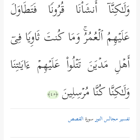
وَلَـٰكِنَّاۤ أَنشَأۡنَا قُرُونࣰا فَتَطَاوَلَ
عَلَیۡهِمُ ٱلۡعُمُرُۚ وَمَا كُنتَ ثَاوِیࣰا فِیۤ
أَهۡلِ مَدۡیَنَ تَتۡلُواْ عَلَیۡهِمۡ ءَایَـٰتِنَا
وَلَـٰكِنَّا كُنَّا مُرۡسِلِینَ
﴿٤٥﴾
تفسير مجالس النور
سورة
القصص