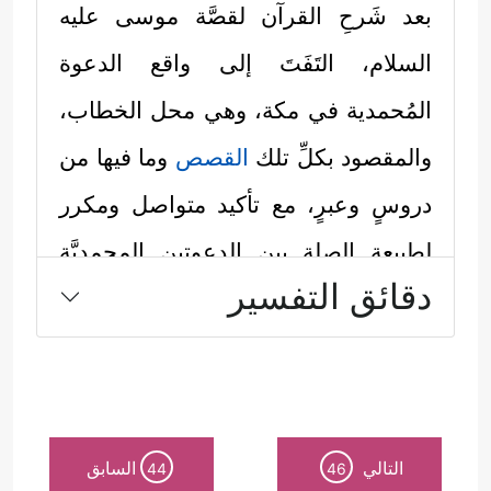
بعد شَرحِ القرآن لقصَّة موسى
عليه
السلام
، التَفَتَ إلى واقع الدعوة
المُحمدية في مكة، وهي محل الخطاب،
والمقصود بكلِّ تلك
القصص
وما فيها من
دروسٍ وعبرٍ، مع تأكيد متواصل ومكرر
لطبيعة الصلة بين الدعوتين المحمديَّة
دقائق التفسير
والموسويَّة وأهميَّتها وخصوصيَّتها، ويمكن
استخلاص المعاني التي وردت في هذا
السياق بالآتي:
أولًا: ذكَّر القرآن بمعالم من قصَّة موسى
التالي
السابق
44
46
عليه السلام
، في سياق التأكيد أن القصَّة