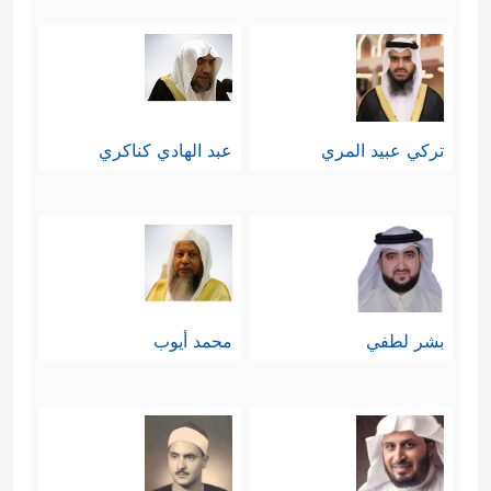
سادسًا: أكَّد القرآنُ أنَّ الهدايةَ بيدِ الله
وحده على وفق سُننه في الابتلاء
والاختبار، وليست بالأمانيِّ؛ فمَن اختارَ
تركي عبيد المري
عبد الهادي كناكري
طريقَ الهداية هُدِيَ، ومَن اختارَ طريق
﴿إِنَّكَ لَا تَهۡدِی مَنۡ أَحۡبَبۡتَ وَلَـٰكِنَّ
الضلالة ضَلَّ
ٱللَّهَ یَهۡدِی مَن یَشَاۤءُۚ وَهُوَ أَعۡلَمُ بِٱلۡمُهۡتَدِینَ﴾
.
سابعًا: أورَدَ القرآن اعتراضًا ثانيًا
بشر لطفي
محمد أيوب
﴿وَقَالُوۤاْ إِن نَّتَّبِعِ ٱلۡهُدَىٰ مَعَكَ
للمشركين:
نُتَخَطَّفۡ مِنۡ أَرۡضِنَاۤۚ﴾
وهو اعتراضٌ سياسيٌّ
ربما اعتذر به نفَرٌ منهم ممن لم يتجرَّأ