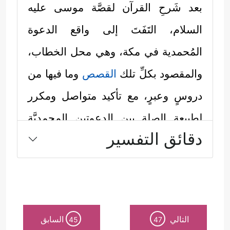
بعد شَرحِ القرآن لقصَّة موسى
عليه
السلام
، التَفَتَ إلى واقع الدعوة
المُحمدية في مكة، وهي محل الخطاب،
والمقصود بكلِّ تلك
القصص
وما فيها من
دروسٍ وعبرٍ، مع تأكيد متواصل ومكرر
لطبيعة الصلة بين الدعوتين المحمديَّة
دقائق التفسير
والموسويَّة وأهميَّتها وخصوصيَّتها، ويمكن
استخلاص المعاني التي وردت في هذا
السياق بالآتي:
أولًا: ذكَّر القرآن بمعالم من قصَّة موسى
التالي
السابق
45
47
عليه السلام
، في سياق التأكيد أن القصَّة