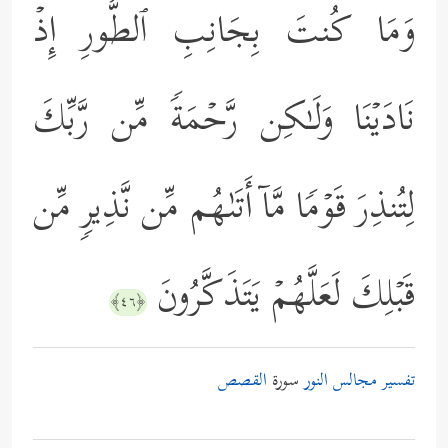
وَمَا كُنتَ بِجَانِبِ ٱلطُّورِ إِذۡ
نَادَیۡنَا وَلَـٰكِن رَّحۡمَةࣰ مِّن رَّبِّكَ
لِتُنذِرَ قَوۡمࣰا مَّاۤ أَتَىٰهُم مِّن نَّذِیرࣲ مِّن
قَبۡلِكَ لَعَلَّهُمۡ یَتَذَكَّرُونَ
﴿٤٦﴾
تفسير مجالس النور
سورة
القصص