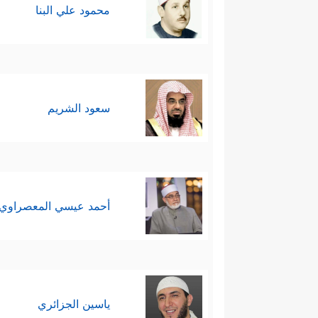
تاسعًا: يؤكِّد القرآن الاصطفاء الإ
محمود علي البنا
﴿وَمَا كُنتَ تَرۡجُوۤاْ أَن یُلۡقَىٰۤ إِلَیۡكَ ٱلۡكِتَـٰبُ إِلَّا
عاشرًا: يُوصِي القرآن كلَّ مؤمن
- التمايُز عن أهل الكفر والضلا
سعود الشريم
- الدعوة إلى الحق، وعدم الاكتِف
- الثبات على عقيدة الحق، عقيد
تُرۡجَعُونَ﴾
.
أحمد عيسي المعصراوي
ياسين الجزائري