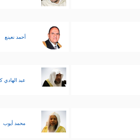
أحمد نعينع
عبد الهادي ك
محمد أيوب