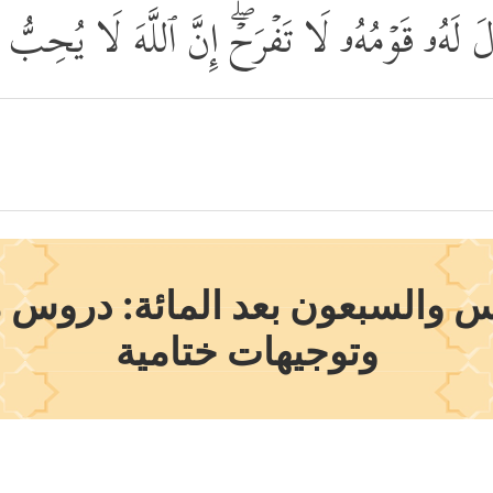
َالَ لَهُۥ قَوۡمُهُۥ لَا تَفۡرَحۡۖ إِنَّ ٱللَّهَ لَا یُحِبّ
 والسبعون بعد المائة: دروس 
وتوجيهات ختامية