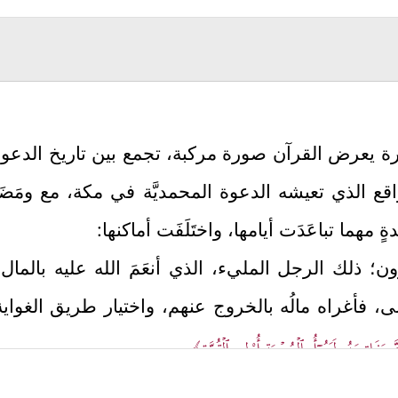
ة يعرض القرآن صورة مركبة، تجمع بين تاريخ الدعوة 
قع الذي تعيشه الدعوة المحمديَّة في مكة، مع ومَضَات 
ٍ مهما تباعَدَت أيامها، واختَلَفَت أماكنها:
ن؛ ذلك الرجل المليء، الذي أنعَمَ الله عليه بالمال 
ى، فأغراه مالُه بالخروج عنهم، واختيار طريق الغواي
َ مَفَاتِحَهُۥ لَتَنُوۤأُ بِٱلۡعُصۡبَةِ أُوْلِی ٱلۡقُوَّةِ﴾
.
ا يدعونه إلى الخير، ويُحاولون نُصحَه وإنقاذه من هاوي