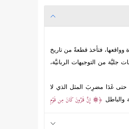
وواقعها، فتأخذ قطعةً من تاريخ
جليَّة من التوجيهات الربانيَّة،
حتى غَدَا مضرِبَ المثل الذي لا
﴿۞ إِنَّ قَـٰرُونَ كَانَ مِن قَوۡمِ
ة والباطل
﴿إِذۡ
ة الضلال التي أوقع نفسه فيها