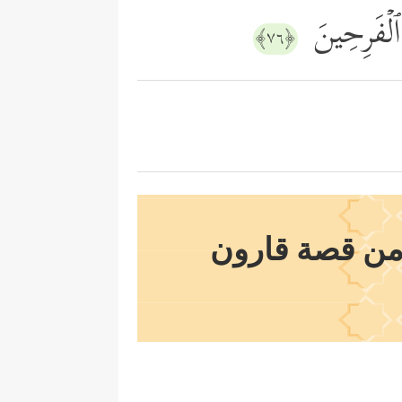
ُ ٱلۡفَرِحِینَ
﴿٧٦﴾
من قصة قارون