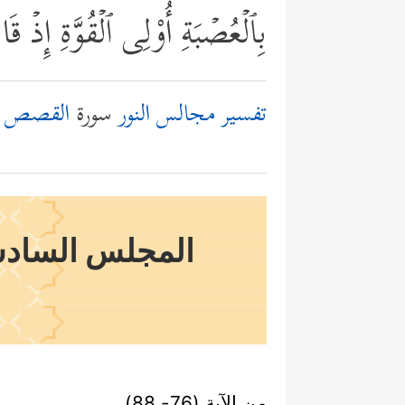
بِٱلۡعُصۡبَةِ أُوْلِی ٱلۡقُوَّةِ إِذۡ ق
تفسير مجالس النور
سورة
القصص
المجلس السادس
من الآية (76- 88)