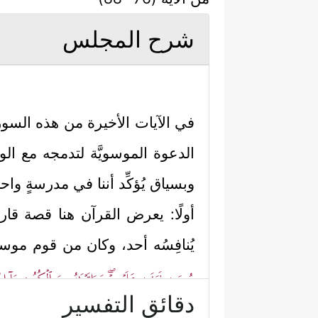
شرح المجلس
في الآيات الأخيرة من هذه السور
الدعوة الموسويَّة لتدمجه مع الوا
وبسياق يُؤكِّد أننا في مدرسةٍ واحدة
أولًا: يعرض القرآن هنا قصة قارو
يُنافِسُه أحد، وكان من قوم موس
مُوسَىٰ فَبَغَىٰ عَلَیۡهِمۡۖ وَءَاتَیۡنَـٰهُ مِنَ ٱلۡكُنُوزِ مَاۤ إِنّ
دقائق التفسير
ثانيًا: يذكر القرآن أن قومه كانو