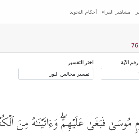
ر
مشاهير القراء
أحكام التجويد
رقم الآية
اختر التفسير
سَىٰ فَبَغَىٰ عَلَیۡهِمۡۖ وَءَاتَیۡنَـٰهُ مِنَ ٱلۡكُنُوزِ 