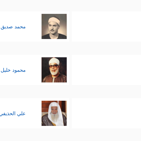
محمد صديق 
محمود خليل 
علي الحذيفي