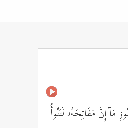
مَاۤ إِنَّ مَفَاتِحَهُۥ لَتَنُوۤأُ