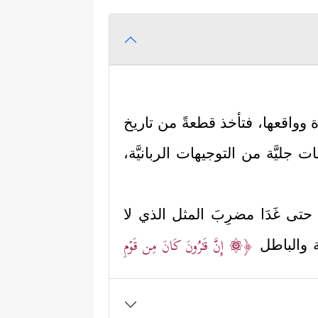
وواقعها، فتأخذ قطعةً من تاريخ
جليَّة من التوجيهات الربانيَّة،
حتى غَدَا مضرِبَ المثل الذي لا
﴿۞ إِنَّ قَـٰرُونَ كَانَ مِن قَوۡمِ
ة والباطل
﴿إِذۡ
ة الضلال التي أوقع نفسه فيها