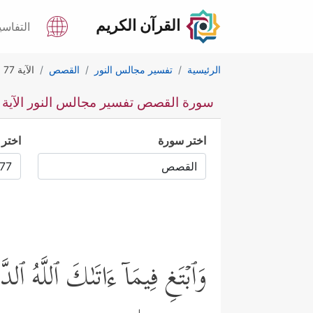
القرآن الكريم
التفاسي
الرئيسية
تفسير مجالس النور
القصص
الآية 77
سورة القصص تفسير مجالس النور الآية 77
اختر سورة
اختر 
وَٱبۡتَغِ فِیمَاۤ ءَاتَىٰكَ ٱللَّهُ ٱ