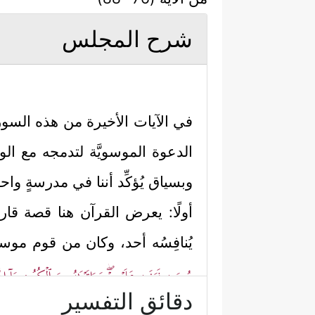
شرح المجلس
في الآيات الأخيرة من هذه السور
الدعوة الموسويَّة لتدمجه مع الوا
وبسياق يُؤكِّد أننا في مدرسةٍ واحدة
أولًا: يعرض القرآن هنا قصة قارو
يُنافِسُه أحد، وكان من قوم موس
مُوسَىٰ فَبَغَىٰ عَلَیۡهِمۡۖ وَءَاتَیۡنَـٰهُ مِنَ ٱلۡكُنُوزِ مَاۤ إِنّ
دقائق التفسير
ثانيًا: يذكر القرآن أن قومه كانو