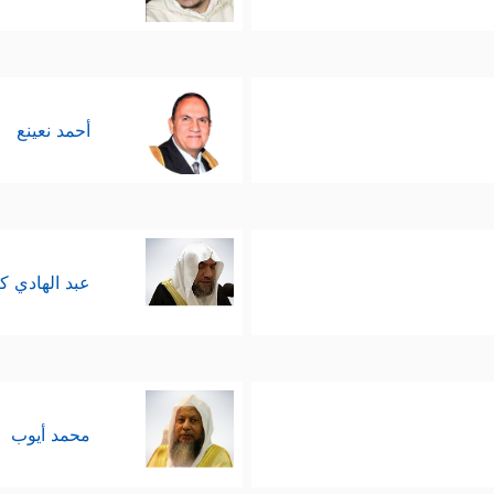
أحمد نعينع
عبد الهادي ك
محمد أيوب