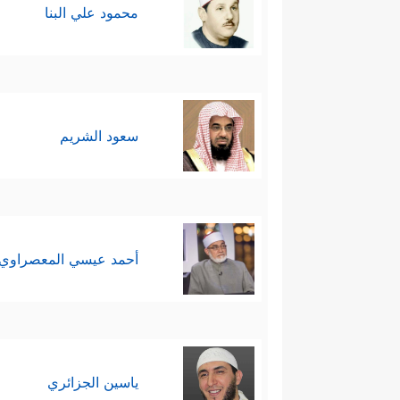
تاسعًا: يؤكِّد القرآن الاصطفاء الإ
محمود علي البنا
﴿وَمَا كُنتَ تَرۡجُوۤاْ أَن یُلۡقَىٰۤ إِلَیۡكَ ٱلۡكِتَـٰبُ إِلَّا
عاشرًا: يُوصِي القرآن كلَّ مؤمن
- التمايُز عن أهل الكفر والضلا
سعود الشريم
- الدعوة إلى الحق، وعدم الاكتِف
- الثبات على عقيدة الحق، عقيد
تُرۡجَعُونَ﴾
.
أحمد عيسي المعصراوي
ياسين الجزائري