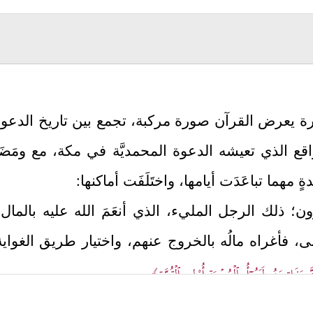
ة يعرض القرآن صورة مركبة، تجمع بين تاريخ الدعوة 
قع الذي تعيشه الدعوة المحمديَّة في مكة، مع ومَضَات 
ٍ مهما تباعَدَت أيامها، واختَلَفَت أماكنها:
ن؛ ذلك الرجل المليء، الذي أنعَمَ الله عليه بالمال 
ى، فأغراه مالُه بالخروج عنهم، واختيار طريق الغواي
َ مَفَاتِحَهُۥ لَتَنُوۤأُ بِٱلۡعُصۡبَةِ أُوْلِی ٱلۡقُوَّةِ﴾
.
ا يدعونه إلى الخير، ويُحاولون نُصحَه وإنقاذه من هاوي