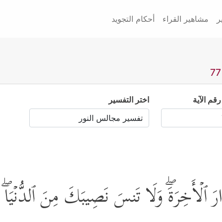
ر
مشاهير القراء
أحكام التجويد
رقم الآية
اختر التفسير
لدَّارَ ٱلۡأَخِرَةَۖ وَلَا تَنسَ نَصِیبَكَ مِنَ ٱلدُّنۡ