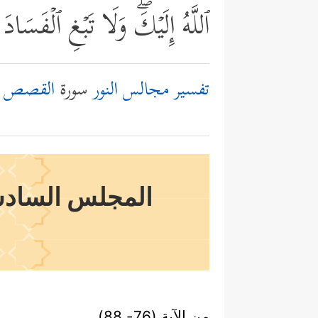
ٱللَّهُ إِلَیۡكَۖ وَلَا تَبۡغِ ٱلۡفَس
تفسير مجالس النور
سورة
القصص
المجلس السادس
من الآية (76- 88)