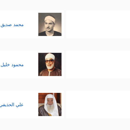
محمد صديق 
محمود خليل 
علي الحذيفي