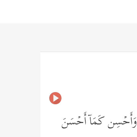
یَاۖ وَأَحۡسِن كَمَاۤ أَحۡسَنَ