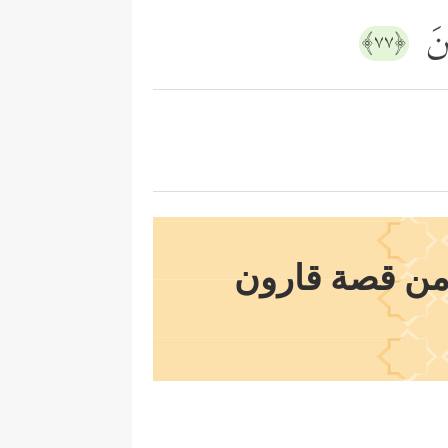
ینَ
﴿٧٧﴾
من قصة قارون