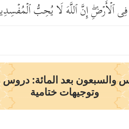
َادَ فِی ٱلۡأَرۡضِۖ إِنَّ ٱللَّهَ لَا یُحِبُّ ٱلۡمُفۡسِدِ
 والسبعون بعد المائة: دروس 
وتوجيهات ختامية