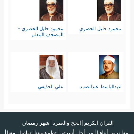
محمود خليل الحصري
محمود خليل الحصري -
المصحف المعلم
عبدالباسط عبدالصمد
علي الحذيفي
القرآن الكريم
الحج والعمرة
شهر رمضان
معا نربي أبناءنا
من أجل أسرتي
تطوع معنا
تواصل معنا