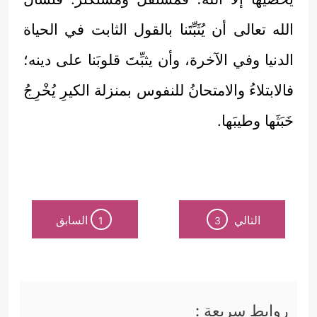
الله تعالى أن يُثَبِّتَنا بالقول الثابت في الحياة
الدنيا وفي الآخرة، وأن يثبِّتَ قلوبَنا على دينه؛
فالابتلاءُ والامتحانُ للنفوس بمنزلة الكيرِ يُخْرِجُ
خَبَثَها وطيبَها.
التالي
السابق
1
3
روابط سريعة :