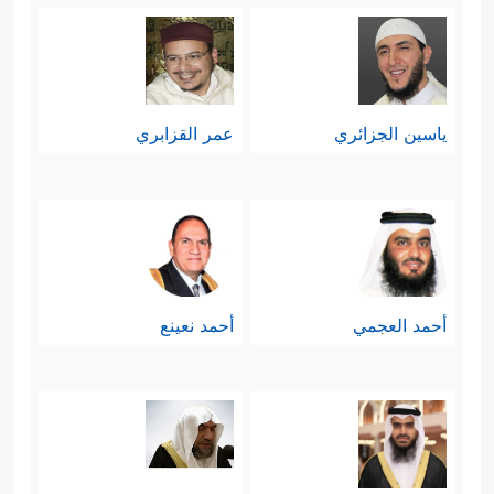
ياسين الجزائري
عمر القزابري
أحمد العجمي
أحمد نعينع