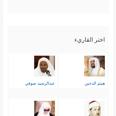
اختر القاريء
هيثم الدخين
عبدالرشيد صوفي