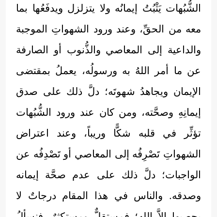
الشُّبُهات يَثْبُتُ إيمانُه ولا يتزلزل ويدفَعُها بما
معه من الحقِّ، وعند ورود الشهواتِ الموجبة
والداعية إلى المعاصي والذُّنوب أو الصارفة
عن ما أمر اللهُ به ورسولُه، يعملُ بمقتضى
الإيمان ويجاهدُ شهوتَه؛ دلَّ ذلك على صدق
إيمانِهِ وصحَّته، ومن كان عند ورود الشُّبُهات
تؤثِّر في قلبه شكًّا وريباً، وعند اعتراض
الشهواتِ تَصْرِفُه إلى المعاصي أو تَصْدِفُه عن
الواجبات؛ دلَّ ذلك على عدم صحَّة إيمانه
وصدقه. والناس في هذا المقام درجاتٌ لا
يحصيها إلاَّ الله؛ فمستقلٌّ ومستكثرٌ. فنسألُ