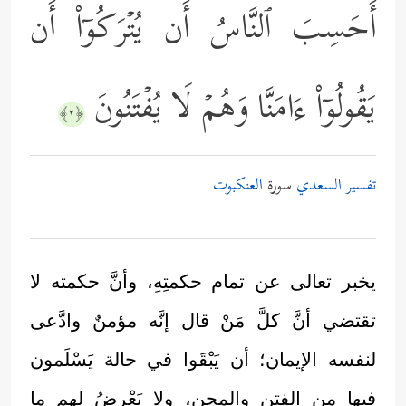
أَحَسِبَ ٱلنَّاسُ أَن یُتۡرَكُوۤاْ أَن
یَقُولُوۤاْ ءَامَنَّا وَهُمۡ لَا یُفۡتَنُونَ
﴿٢﴾
تفسير السعدي
سورة
العنكبوت
يخبر تعالى عن تمام حكمتِهِ، وأنَّ حكمته لا
تقتضي أنَّ كلَّ مَنْ قال إنَّه مؤمنٌ وادَّعى
لنفسه الإيمان؛ أن يَبْقَوا في حالة يَسْلَمون
فيها من الفتن والمحن، ولا يَعْرِضُ لهم ما