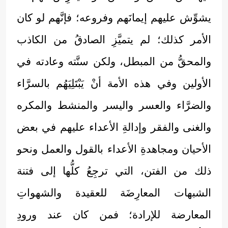
يشوِّش عليهم إيمانَهم وفروعه؛ فإنَّهم لو كان
الأمر كذلك؛ لم يتميَّزِ الصادقُ من الكاذب
والمحقُّ من المبطل، ولكن سنَّته وعادته في
الأولين وفي هذه الأمة أنْ يَبْتَلِيَهُم بالسرَّاء
والضرَّاء والعسر واليسر والمنشط والمكره
والغنى والفقر وإدالةِ الأعداء عليهم في بعض
الأحيان ومجاهدةِ الأعداء بالقول والعمل ونحو
ذلك من الفتن، التي ترجِعُ كلُّها إلى فتنة
الشبهات المعارِضَة للعقيدة والشهواتِ
المعارضة للإرادة؛ فمن كان عند ورودِ