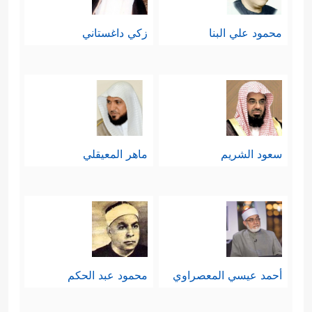
محمود علي البنا
زكي داغستاني
سعود الشريم
ماهر المعيقلي
أحمد عيسي المعصراوي
محمود عبد الحكم