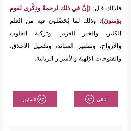
فلذلك قال:
{إنَّ في ذلك لرحمةً وذِكْرى لقوم
يؤمنونَ}
: وذلك لما يُحَصِّلون فيه من العلم
الكثير، والخير الغزير، وتزكية القلوب
والأرواح، وتطهير العقائد، وتكميل الأخلاق،
والفتوحات الإلهية والأسرار الربانية.
التالي
السابق
50
52