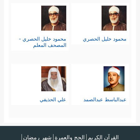
محمود خليل الحصري
محمود خليل الحصري -
المصحف المعلم
عبدالباسط عبدالصمد
علي الحذيفي
القرآن الكريم
الحج والعمرة
شهر رمضان