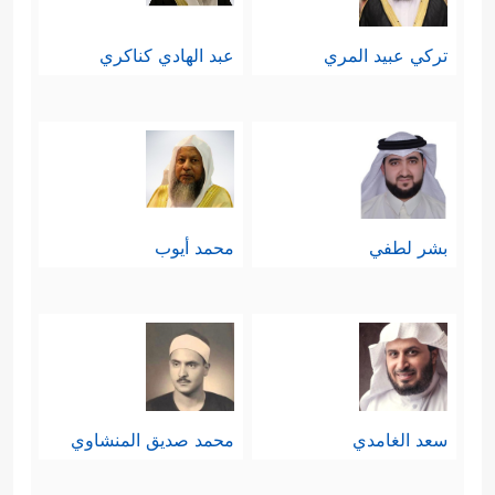
تركي عبيد المري
عبد الهادي كناكري
بشر لطفي
محمد أيوب
سعد الغامدي
محمد صديق المنشاوي