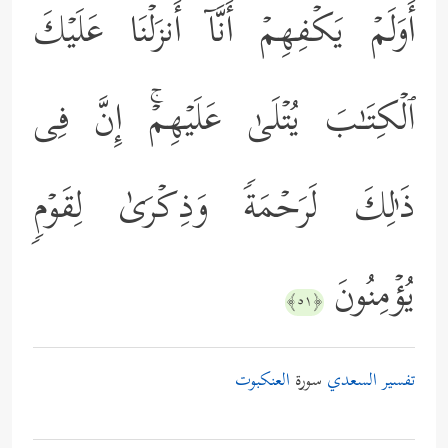
أَوَلَمۡ یَكۡفِهِمۡ أَنَّاۤ أَنزَلۡنَا عَلَیۡكَ
ٱلۡكِتَـٰبَ یُتۡلَىٰ عَلَیۡهِمۡۚ إِنَّ فِی
ذَ ٰ⁠لِكَ لَرَحۡمَةࣰ وَذِكۡرَىٰ لِقَوۡمࣲ
یُؤۡمِنُونَ
﴿٥١﴾
تفسير السعدي
سورة
العنكبوت