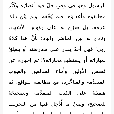
الرسول وهو في وقتٍ قلَّ فيه أنصارُه وكَثُرَ
مخالفوه وأعداؤه؛ فلم يُخْفِهِ، ولم يَثْنِ ذلك
عزمه، بل صرَّح به على رؤوسِ الأشهاد،
ونادى به بين الحاضر والباد؛ بأنَّ هذا كلامُ
ربي؛ فهل أحدٌ يقدر على معارضته أو ينطِقُ
بمباراته أو يستطيع مجاراته؟! ثم إخباره عن
قصص الأولين وأنباء السالفين والغيوب
المتقدِّمة والمتأخِّرة، مع مطابقته للواقع. ثم
هيمنتُهُ على الكتب المتقدِّمة وتصحيحُهُ
للصحيح، ونفيُ ما أُدْخِلَ فيها من التحريف