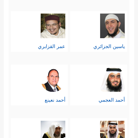
ياسين الجزائري
عمر القزابري
أحمد العجمي
أحمد نعينع