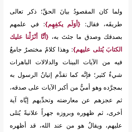
ولما كان المقصودُ بيانَ الحقِّ؛ ذكر تعالى
طريقَه، فقال:
{أوَلَم يكفِهِم}
: في علمهم
بصدقك وصدق ما جئتَ به،
{أنَّا أنْزَلْنا عليك
الكتابَ يُتلى عليهم}
: وهذا كلامٌ مختصرٌ جامعٌ
فيه من الآيات البينات والدلالات الباهرات
شيءٌ كثير؛ فإنَّه كما تقدَّم إتيانُ الرسول به
بمجرَّده وهو أميٌّ من أكبر الآيات على صدقه،
ثم عجزهم عن معارضته وتحدِّيهم إيَّاه آية
أخرى، ثم ظهوره وبروزه جهراً علانيةً يُتلى
عليهم، ويقالُ هو من عند الله، قد أظهره