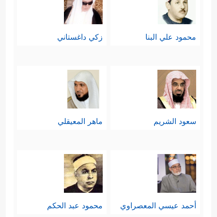
محمود علي البنا
زكي داغستاني
سعود الشريم
ماهر المعيقلي
أحمد عيسي المعصراوي
محمود عبد الحكم