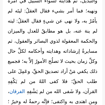
والتبديل، ثم هدايته لسواء السبيل في أمره
ونهيه؛ فما أمر بشيء فقال العقلُ: ليتَه لم
يأمُرْ به، ولا نهى عن شيءٍ فقال العقلُ: ليته
لم ينهَ عنه، بل هو مطابقٌ للعدل والميزان
والحكمة المعقولة لذوي البصائر والعقول، ثم
مسايرةُ إرشاداته وهدايته وأحكامه لكلِّ حال
وكلِّ زمان بحيث لا تصلُح الأمورُ إلاَّ به؛ فجميع
ذلك يكفي مَنْ أراد تصديقَ الحقِّ، وعَمِلَ على
طلب الحقِّ؛ فلا كفى اللهُ من لم يَكْفِهِ
القرآن، ولا شَفى الله من لم يَشْفِهِ
الفرقان
،
ومن اهتدى به واكتفى؛ فإنَّه رحمةٌ له وخيرٌ ؛