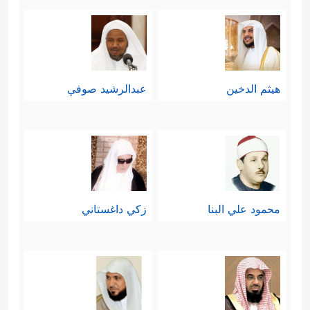
هيثم الدخين
عبدالرشيد صوفي
محمود علي البنا
زكي داغستاني