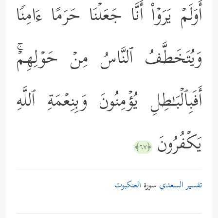
أَوَلَمۡ یَرَوۡاْ أَنَّا جَعَلۡنَا حَرَمًا ءَامِنࣰا
وَیُتَخَطَّفُ ٱلنَّاسُ مِنۡ حَوۡلِهِمۡۚ
أَفَبِٱلۡبَـٰطِلِ یُؤۡمِنُونَ وَبِنِعۡمَةِ ٱللَّهِ
یَكۡفُرُونَ
﴿٦٧﴾
تفسير السعدي
سورة
العنكبوت