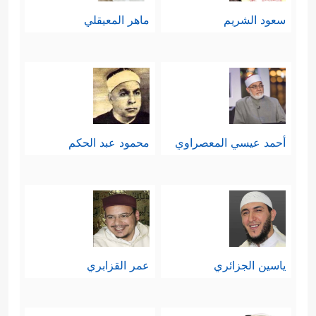
سعود الشريم
ماهر المعيقلي
أحمد عيسي المعصراوي
محمود عبد الحكم
ياسين الجزائري
عمر القزابري