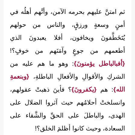
ثم امتنَّ عليهم بحرمه الآمن، وأنَّهم أهلُه في
أمنٍ وسعةٍ ورزقٍ، والناس من حولهم
يُتَخَطَّفونَ ويخافون، أفلا يعبدونَ الذي
أطعمهم من جوعٍ وآمَنَهم من خوفٍ؟!
{أفبالباطل يؤمنونَ}
: وهو ما هم عليه من
الشركِ والأقوالِ والأفعالِ الباطلةِ،
{وبنعمةِ
الله}
: هم
{يكفرونَ}
؟ فأينَ ذهبتْ عقولهم،
وانسلختْ أحلامُهم حيث آثروا الضلال على
الهدى، والباطلَ على الحقِّ والشَّقاء على
السعادة، وحيث كانوا أظلمَ الخلق؟!