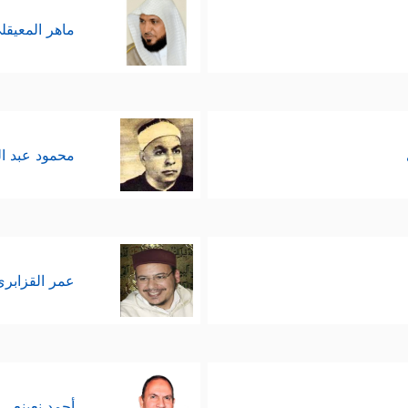
ماهر المعيقل
محمود عبد ا
عمر القزابري
أحمد نعينع