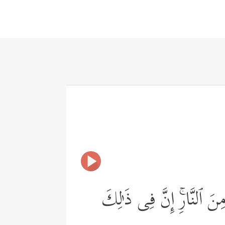
ِنَ ٱلنَّارِۚ إِنَّ فِی ذَ ٰ⁠لِكَ