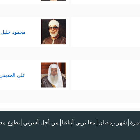
محمود خليل 
علي الحذيفي
عمرة
شهر رمضان
معا نربي أبناءنا
من أجل أسرتي
تطوع معن