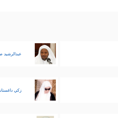
عبدالرشيد 
زكي داغستان