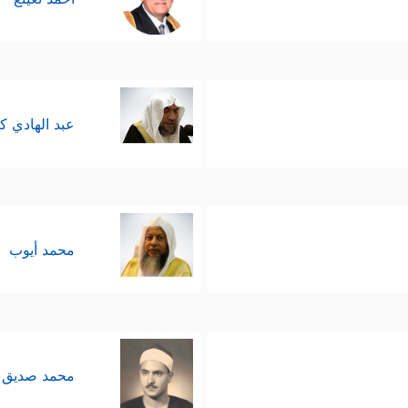
عبد الهادي ك
محمد أيوب
محمد صديق 