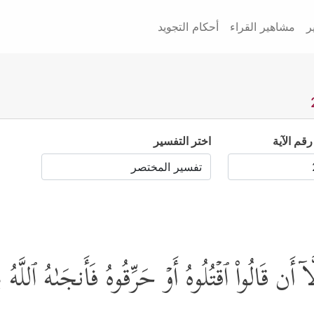
ر
مشاهير القراء
أحكام التجويد
رقم الآية
اختر التفسير
َن قَالُواْ ٱقۡتُلُوهُ أَوۡ حَرِّقُوهُ فَأَنجَىٰهُ ٱللَّهُ م