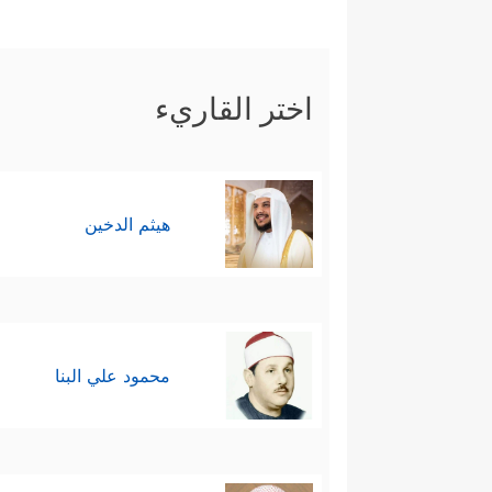
اختر القاريء
هيثم الدخين
محمود علي البنا