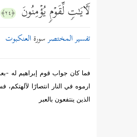
لَـَٔایَـٰتࣲ لِّقَوۡمࣲ یُؤۡمِنُونَ
﴿٢٤﴾
تفسير المختصر
سورة
العنكبوت
فما كان جواب قوم إبراهيم له -بعد 
ارموه في النار انتصارًا لآلهتكم، فس
الذين ينتفعون بالعبر