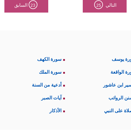
التالي
السابق
23
25
رة يوسف
سورة الكهف
ة الواقعة
سورة الملك
ير ابن عاشور
أدعية من السنة
نن الرواتب
آيات الصبر
لاة على النبي
الأذكار