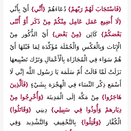
{فَاسْتَجَابَ لَهُمْ رَبّهمْ}
دُعَاءَهُمْ
{أَنِّي}
أَيْ بِأَنِّي
{لَا أُضِيع عَمَل عَامِل مِنْكُمْ مِنْ ذَكَر أَوْ أُنْثَى
بَعْضكُمْ}
كَائِن
{مِنْ بَعْض}
أَيْ الذُّكُور مِنْ
الْإِنَاث وَبِالْعَكْسِ وَالْجُمْلَة مُؤَكِّدَة لِمَا قَبْلهَا أَيْ
هُمْ سَوَاء فِي الْمُجَازَاة بِالْأَعْمَالِ وَتَرْك تَضْيِيعهَا
نَزَلَتْ لَمَّا قَالَتْ أُمّ سَلَمَة يَا رَسُول اللَّه إنِّي لَا
أَسْمَع ذِكْر النِّسَاء فِي الْهِجْرَة بِشَيْءٍ
{فَاَلَّذِينَ
هَاجَرُوا}
مِنْ مَكَّة إلَى الْمَدِينَة
{وَأُخْرِجُوا مِنْ
دِيَارهمْ وَأُوذُوا فِي سَبِيلِي}
دِينِي
{وَقَاتَلُوا}
الْكُفَّار
{وَقُتِلُوا}
بِالتَّخْفِيفِ وَالتَّشْدِيد وَفِي