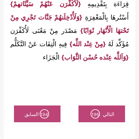
قِرَاءَة بِتَقْدِيمِهِ
{لَأُكَفِّرَن عَنْهُمْ سَيِّئَاتهمْ}
أَسْتُرهَا بِالْمَغْفِرَةِ
{وَلَأُدْخِلَنهُمْ جَنَّات تَجْرِي مِنْ
تَحْتهَا الْأَنْهَار ثَوَابًا}
مَصْدَر مِنْ مَعْنَى لَأُكَفِّرَن
مُؤَكِّد لَهُ
{مِنْ عِنْد اللَّه}
فِيهِ الْتِفَات عَنْ التَّكَلُّم
{وَاَللَّه عِنْده حُسْن الثَّوَاب}
الْجَزَاء
التالي
السابق
194
196