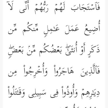
فَٱسۡتَجَابَ لَهُمۡ رَبُّهُمۡ أَنِّی لَاۤ
أُضِیعُ عَمَلَ عَـٰمِلࣲ مِّنكُم مِّن
ذَكَرٍ أَوۡ أُنثَىٰۖ بَعۡضُكُم مِّنۢ بَعۡضࣲۖ
فَٱلَّذِینَ هَاجَرُواْ وَأُخۡرِجُواْ مِن
دِیَـٰرِهِمۡ وَأُوذُواْ فِی سَبِیلِی وَقَـٰتَلُواْ