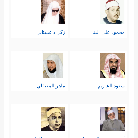
محمود علي البنا
زكي داغستاني
سعود الشريم
ماهر المعيقلي