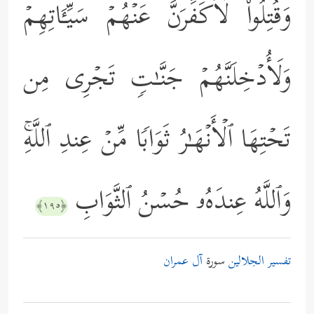
وَقُتِلُواْ لَأُكَفِّرَنَّ عَنۡهُمۡ سَیِّـَٔاتِهِمۡ
وَلَأُدۡخِلَنَّهُمۡ جَنَّـٰتࣲ تَجۡرِی مِن
تَحۡتِهَا ٱلۡأَنۡهَـٰرُ ثَوَابࣰا مِّنۡ عِندِ ٱللَّهِۚ
وَٱللَّهُ عِندَهُۥ حُسۡنُ ٱلثَّوَابِ
﴿١٩٥﴾
تفسير الجلالين
سورة
آل عمران