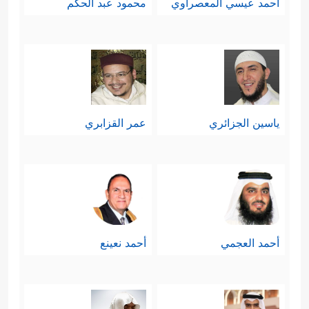
أحمد عيسي المعصراوي
محمود عبد الحكم
ياسين الجزائري
عمر القزابري
أحمد العجمي
أحمد نعينع