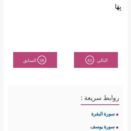
بِهَا
التالي
السابق
38
40
روابط سريعة :
سورة البقرة
سورة يوسف