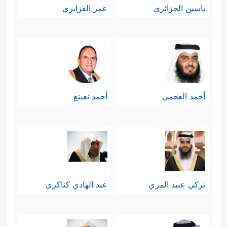
ياسين الجزائري
عمر القزابري
أحمد العجمي
أحمد نعينع
تركي عبيد المري
عبد الهادي كناكري