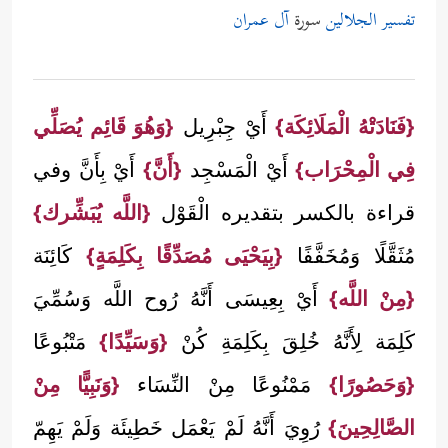
تفسير الجلالين
سورة
آل عمران
{فَنَادَتْهُ الْمَلَائِكَة}
أَيْ جِبْرِيل
{وَهُوَ قَائِم يُصَلِّي
فِي الْمِحْرَاب}
أَيْ الْمَسْجِد
{أَنَّ}
أَيْ بِأَنَّ وفي
قراءة بالكسر بتقديره الْقَوْل
{اللَّه يُبَشِّرك}
مُثَقَّلًا وَمُخَفَّفًا
{بِيَحْيَى مُصَدِّقًا بِكَلِمَةٍ}
كَائِنَة
{مِنْ اللَّه}
أَيْ بِعِيسَى أَنَّهُ رُوح اللَّه وَسُمِّيَ
كَلِمَة لِأَنَّهُ خُلِقَ بِكَلِمَةِ كُنْ
{وَسَيِّدًا}
مَتْبُوعًا
{وَحَصُورًا}
مَمْنُوعًا مِنْ النِّسَاء
{وَنَبِيًّا مِنْ
الصَّالِحِينَ}
رُوِيَ أَنَّهُ لَمْ يَعْمَل خَطِيئَة وَلَمْ يَهِمّ