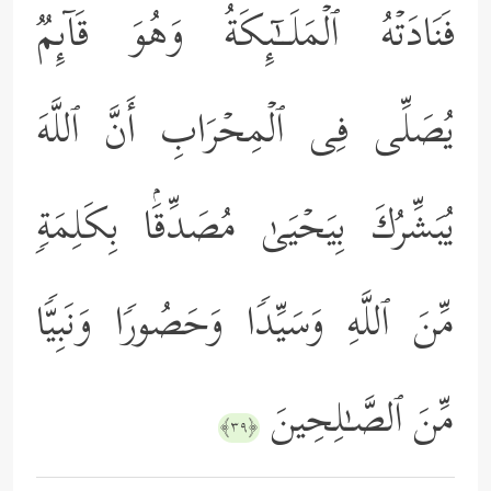
فَنَادَتۡهُ ٱلۡمَلَــٰۤىِٕكَةُ وَهُوَ قَاۤىِٕمࣱ
یُصَلِّی فِی ٱلۡمِحۡرَابِ أَنَّ ٱللَّهَ
یُبَشِّرُكَ بِیَحۡیَىٰ مُصَدِّقَۢا بِكَلِمَةࣲ
مِّنَ ٱللَّهِ وَسَیِّدࣰا وَحَصُورࣰا وَنَبِیࣰّا
مِّنَ ٱلصَّـٰلِحِینَ
﴿٣٩﴾