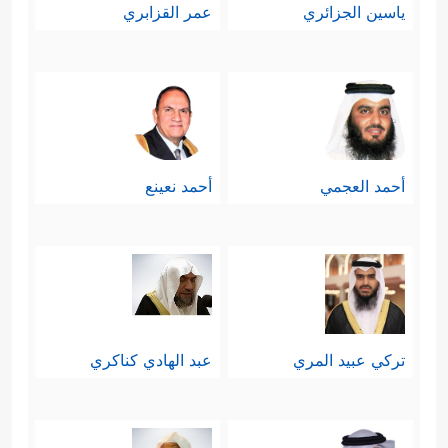
ياسين الجزائري
عمر القزابري
أحمد العجمي
أحمد نعينع
تركي عبيد المري
عبد الهادي كناكري