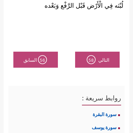
لُبْثه فِي الْأَرْض قَبْل الرَّفْع وَبَعْده
التالي
السابق
56
58
روابط سريعة :
سورة البقرة
سورة يوسف