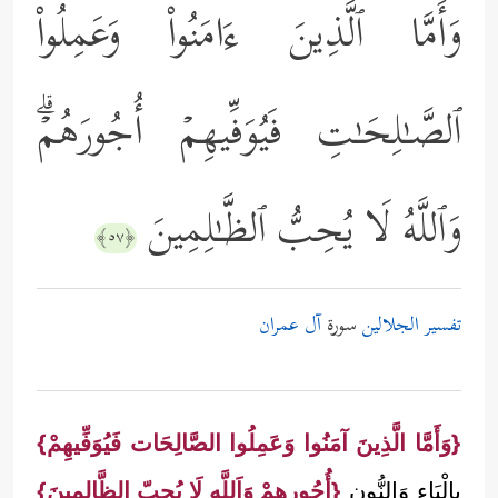
وَأَمَّا ٱلَّذِینَ ءَامَنُواْ وَعَمِلُواْ
ٱلصَّـٰلِحَـٰتِ فَیُوَفِّیهِمۡ أُجُورَهُمۡۗ
وَٱللَّهُ لَا یُحِبُّ ٱلظَّـٰلِمِینَ
﴿٥٧﴾
تفسير الجلالين
سورة
آل عمران
{وَأَمَّا الَّذِينَ آمَنُوا وَعَمِلُوا الصَّالِحَات فَيُوَفِّيهِمْ}
بِالْيَاءِ وَالنُّون
{أُجُورهمْ وَاَللَّه لَا يُحِبّ الظَّالِمِينَ}