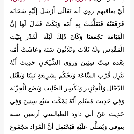
أَيْ يعاقبهم روي أنه تَعَالَى أَرْسَلَ إلَيْهِ سَحَابَة
فَرَفَعَتْهُ فَتَعَلَّقَتْ بِهِ أُمّه وَبَكَتْ فَقَالَ لَهَا إنَّ
الْقِيَامَة تَجْمَعنَا وَكَانَ ذَلِكَ لَيْلَة الْقَدْر بِبَيْتِ
الْمَقْدِس وَلَهُ ثَلَاث وَثَلَاثُونَ سَنَة وَعَاشَتْ أُمّه
بَعْده سِتّ سِنِينَ وَرَوَى الشَّيْخَانِ حَدِيث أَنَّهُ
يَنْزِل قُرْب السَّاعَة وَيَحْكُم بِشَرِيعَةِ نَبِيّنَا وَيَقْتُل
الدَّجَّال وَالْخِنْزِير وَيَكْسِر الصَّلِيب وَيَضَع الْجِزْيَة
وَفِي حَدِيث مُسْلِم أَنَّهُ يَمْكُث سَبْع سِنِينَ وَفِي
حَدِيث عَنْ أبي داود الطيالسي أربعين سنة
يتوفى وَيُصَلَّى عَلَيْهِ فَيَحْتَمِل أَنَّ الْمُرَاد مَجْمُوع