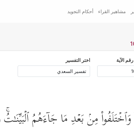
ر
مشاهير القراء
أحكام التجويد
رقم الآية
اختر التفسير
ْ وَٱخۡتَلَفُواْ مِنۢ بَعۡدِ مَا جَاۤءَهُمُ ٱلۡبَیِّنَـٰتُۚ 