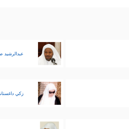
عبدالرشيد 
زكي داغستان