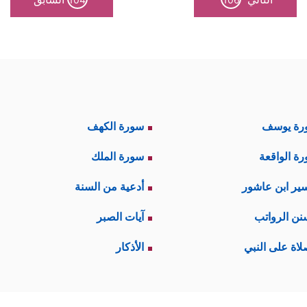
رة يوسف
سورة الكهف
ة الواقعة
سورة الملك
ير ابن عاشور
أدعية من السنة
نن الرواتب
آيات الصبر
لاة على النبي
الأذكار