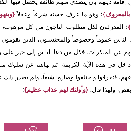
 إقامة دينهم بأن يتصدى منهم طائفة يحصل فيها الكف
بالمعروف}
؛ وهو ما عرف حسنه شرعاً وعقلاً
{وينهو
}
؛ المدركون لكل مطلوب الناجون من كل مرهوب، و
الناس عموماً وخصوصاً والمحتسبون، الذين يقومون بإل
نهونهم عن المنكرات. فكل من دعا الناس إلى خير على
 داخل في هذه الآية الكريمة. ثم نهاهم عن سلوك مس
اعهم، فتفرقوا واختلفوا وصاروا شيعاً، ولم يصدر ذل
ض، ولهذا قال:
{وأولئك لهم عذاب عظيم}
؛
التالي
السابق
104
106