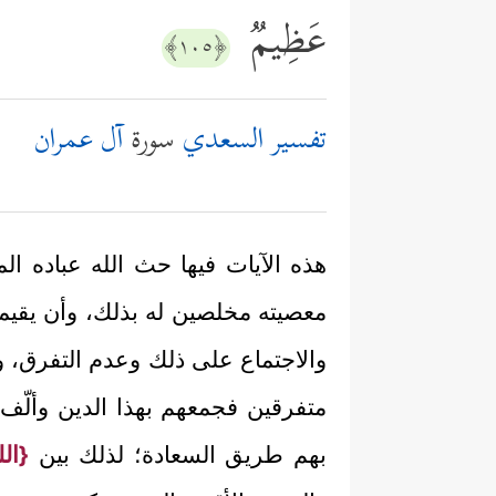
عَظِیمࣱ
﴿١٠٥﴾
تفسير السعدي
سورة
آل عمران
هذه الآيات فيها حث الله عباده ا
معصيته مخلصين له بذلك، وأن يقيموا
والاجتماع على ذلك وعدم التفرق، وأ
متفرقين فجمعهم بهذا الدين وألّف 
بهم طريق السعادة؛ لذلك بين
{ال