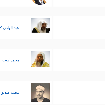
عبد الهادي ك
محمد أيوب
محمد صديق 