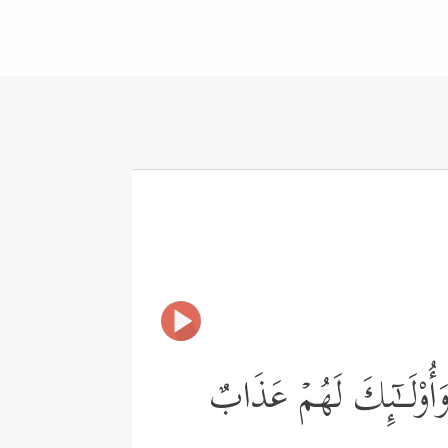
وَأُوْلَــٰۤىِٕكَ لَهُمۡ عَذَابٌ