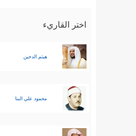
اختر القاريء
هيثم الدخين
محمود علي البنا