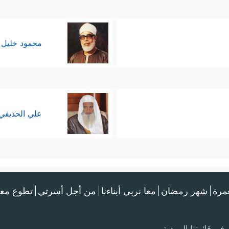
محمود خليل 
علي الحذيفي
عمرة
شهر رمضان
معا نربي أبناءنا
من أجل أسرتي
تطوع معن
في قائمتنا البريدية