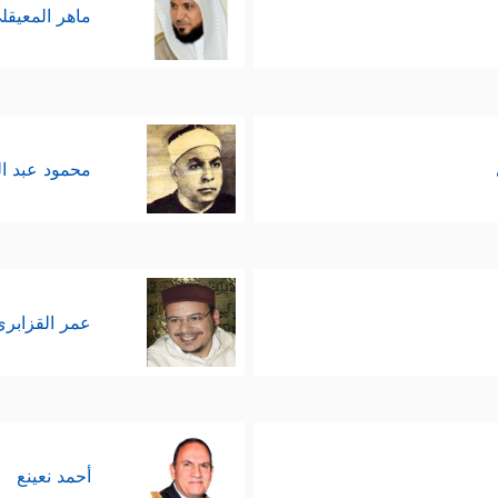
ماهر المعيقل
محمود عبد ا
عمر القزابري
أحمد نعينع