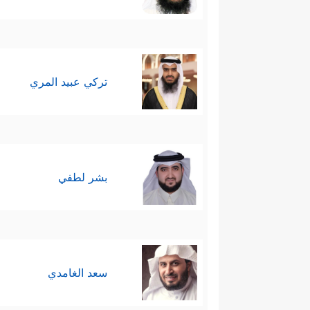
تركي عبيد المري
بشر لطفي
سعد الغامدي