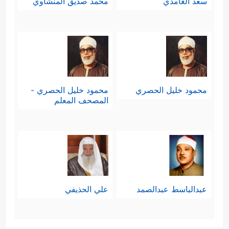
سعد الغامدي
محمد صديق المنشاوي
محمود خليل الحصري
محمود خليل الحصري -
المصحف المعلم
عبدالباسط عبدالصمد
علي الحذيفي