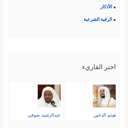
الأذكار
الرقية الشرعية
اختر القاريء
هيثم الدخين
عبدالرشيد صوفي