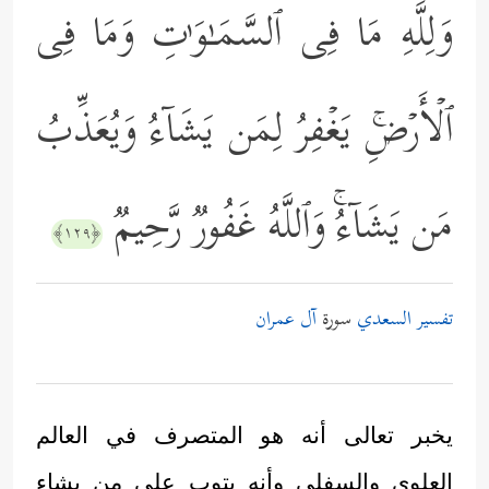
وَلِلَّهِ مَا فِی ٱلسَّمَـٰوَ ٰ⁠تِ وَمَا فِی
ٱلۡأَرۡضِۚ یَغۡفِرُ لِمَن یَشَاۤءُ وَیُعَذِّبُ
مَن یَشَاۤءُۚ وَٱللَّهُ غَفُورࣱ رَّحِیمࣱ
﴿١٢٩﴾
تفسير السعدي
سورة
آل عمران
يخبر تعالى أنه هو المتصرف في العالم
العلوي والسفلي وأنه يتوب على من يشاء