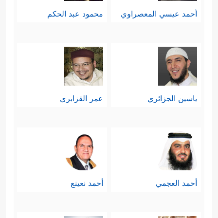
أحمد عيسي المعصراوي
محمود عبد الحكم
ياسين الجزائري
عمر القزابري
أحمد العجمي
أحمد نعينع