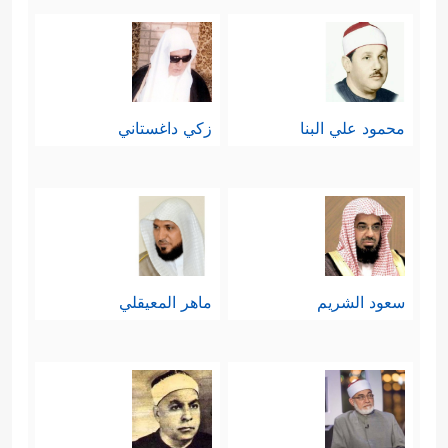
محمود علي البنا
زكي داغستاني
سعود الشريم
ماهر المعيقلي