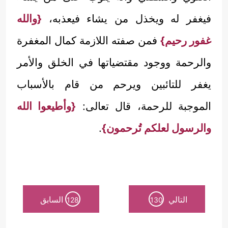
فيغفر له ويخذل من يشاء فيعذبه،
{والله
غفور رحيم}
فمن صفته اللازمة كمال المغفرة
والرحمة ووجود مقتضياتها في الخلق والأمر
يغفر للتائبين ويرحم من قام بالأسباب
الموجبة للرحمة، قال تعالى:
{وأطيعوا الله
والرسول لعلكم تُرحمون}
.
التالي
السابق
128
130